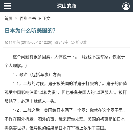
深山的鹿
首页
百科全书
正文
日本为什么听美国的？
11年前 (2015-06-12 12:26)
343字
抢沙发
这个问题有很多因素，大体说一下。（我也不是专家，仅限于
个人理解。）
1，政治（包括军事）方面
1-1，二战的时候，鬼子被美国的洋鬼子打服帖了。鬼子的价值
观受中国影响注重“以和为贵”，但也兼备美国人的“以理服人”。被打
服帖了，心理上就低人一头。
1-2，二战之后，美国给日本画了一个圈：你就在这个圈子里，
不许在圈外折腾。圈外的事，我来帮你处理。美国的初衷是怕日本
再祸害世界，但导致的结果是日本在军事上依附于美国。