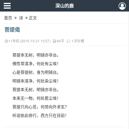
深山的鹿
首页
诗
正文
菩提偈
11年前 (2015-10-21 15:57)
84字
1次吐槽
菩提本无树，明镜亦非台。
佛性常清净，何处有尘埃！
心是菩提树，身为明镜台。
明镜本清净，何处染尘埃！
菩提本无树，明镜亦非台。
本来无一物，何处惹尘埃！
菩提只向心觅，何劳向外求玄？
听说依此修行，西方只在目前！