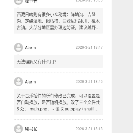
不起早，还是为了省事花更多的钱用中转。链
式代理两层梯子上美国家庭静态 ip 登号，
SSH 用 gost 做 HTTP+SOCKS 转换才能用
多 Agent。配置麻烦了点，设定好了后直接任
秘书长
2026-3-23 15:03
意 IP 进行 SSH 登录。畅用，值得纪念。
西藏日喀则有很多小众秘境：陈塘沟、吉隆
沟、定结湿地、佩枯措、曲登尼玛冰川、樟木
古镇。大部分地区需办理边防证，建议越野
车，最佳季节 5-10 月。从日喀则出发可陆路
经吉隆口岸前往加德满都，沿途风景绝美。
Alarm
2026-3-21 18:47
无法理解又有什么用？
Alarm
2026-3-21 18:45
关于音乐插件的所有修改已完成，可以设置是
否自动播放，是否随机播放。改了三个文件共
5 处： main.php： - 读取 autoplay / shuffle