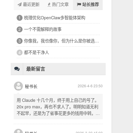
最近更新
热门文章
站长推荐
浑浑噩噩一整天，签了个十万的工程
1
32岁的深夜，有点惶恐
2
修车、装盖板、忙到深夜的琐碎一天
3
看完文德的二手房，护板一路响回电城
4
为孩子选学区的纠结，和深夜的释然
5
十六万二千八提了特斯拉，又看上东园公馆
6
最新留言
秘书长
2026-4-6 23:50
用 Claude 十几个月，终于用上自己的号了。
20x pro max，再也不求人了。明明知道无利