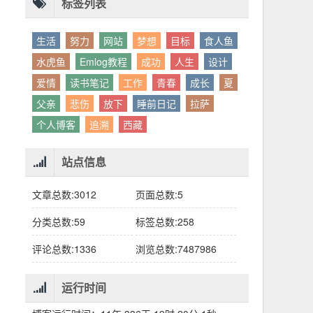
别人眼中的应该。这句话不是安慰，是提醒：
老兄，我没看错吧“30台”？
你的人生，不需要复刻任何人的轨迹。
标签列表
生活
努力
网站
梦想
目标
食人鱼
水虎鱼
Emlog教程
成功
人生
设计
爱情
读书笔记
工作
青春
成长
夏
父亲
悲伤
放下
睡前日记
拉萨
个人博客
追溯
西藏
站点信息
文章总数:3012
页面总数:5
分类总数:59
标签总数:258
评论总数:1336
浏览总数:7487986