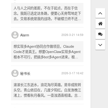
配置项 - 保存时写入这两个配置 - 表单中新增
一行两个复选框（自动播放音乐 / 默认随机播
放），带配套 CSS track.php： - 在 var
秘书长
2026-3-21 18:13
playlist = [...] 后面输出 _p4zAutoplay 和
_p4zShuffle 两个 JS 变量 script.js： -
人与人之间的差距，不在于起点，而在于信
autoplay 从后端变量读取，不再硬编码 false
念。我既已选定这条路，便要心无旁骛地走下
- shuffle 后台开启时强制随机，否则走
去。交易系统是我的战场，不破楼兰终不还。
localStorage 用户偏好
一切桎梏，皆为浮云；一切杂念，皆可舍弃。
唯有目标，不可动摇。
Alarm
2026-3-21 14:59
想实现多Agent协同合作做项目，Claude
Code才是真王。想要OpenClaw实现多Agent
根本不可行，把搞多bot多Agent进来，根本
就是给opus画蛇添足。
秘书长
2026-3-17 16:42
滚滚长江东逝水，浪花淘尽英雄。是非成败转