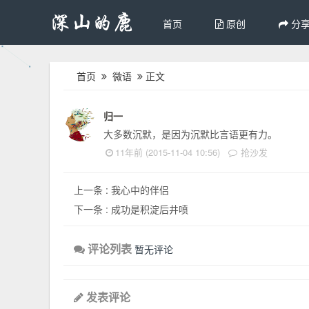
首页
原创
分
首页
微语
正文
归一
大多数沉默，是因为沉默比言语更有力。
11年前 (2015-11-04 10:56)
抢沙发
上一条 :
我心中的伴侣
下一条 :
​成功是积淀后井喷
评论列表
暂无评论
发表评论