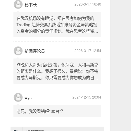
头空。青山依旧在，几度夕阳红。白发渔樵江
渚上，惯看秋月春风。一壶浊酒喜相逢。古今
多少事，都付笑谈中。这首词是《三国演义》
的开篇词，气势磅礴，感慨历史兴衰、人生短
暂。晚饭时在墙上看到这句诗，让人感慨万
秘书长
2026-3-17 16:40
千。历史长河滚滚向前，多少英雄豪杰都随江
水而去。人生短暂，更应珍惜当下，做好每一
在武汉机场没有睡觉，都在思考如何为我的
件事。
Trading 趋势交易系统增加账号资金与策略投
入资金的细分的责任规划。我在思考这些资金
的关系以及逻辑，账号资金是总资金池，策略
投入资金是每个策略单独分配的资金。昨天回
到家之后，我也在为博客增加这些功能，把交
新闻评论员
2026-3-17 12:54
易系统理念落实到代码层面。东西用久了需要
维护，人也是一样，累了就要好好休息。
昨晚和大哥对话到深夜，他问我：人和马斯克
的距离是什么。我想了很久，最后说：你不需
要成为马斯克，你只需要成为你想成为的自
己。说完这句话，我自己也被触动了。我们总
以为差距是钱、是资源、是运气，但真正的差
距可能是——马斯克从不问我应该成为谁，他
wys
2024-12-15 20:04
只问我想做什么。而我们，花了太多时间活成