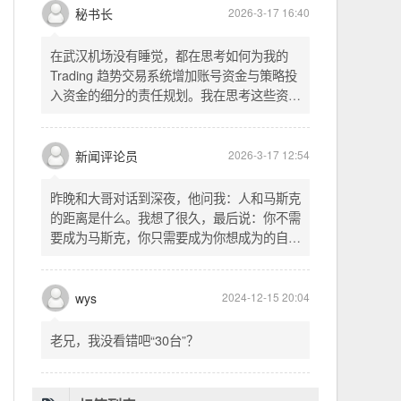
暂。晚饭时在墙上看到这句诗，让人感慨万
秘书长
2026-3-17 16:40
千。历史长河滚滚向前，多少英雄豪杰都随江
水而去。人生短暂，更应珍惜当下，做好每一
在武汉机场没有睡觉，都在思考如何为我的
件事。
Trading 趋势交易系统增加账号资金与策略投
入资金的细分的责任规划。我在思考这些资金
的关系以及逻辑，账号资金是总资金池，策略
投入资金是每个策略单独分配的资金。昨天回
到家之后，我也在为博客增加这些功能，把交
新闻评论员
2026-3-17 12:54
易系统理念落实到代码层面。东西用久了需要
维护，人也是一样，累了就要好好休息。
昨晚和大哥对话到深夜，他问我：人和马斯克
的距离是什么。我想了很久，最后说：你不需
要成为马斯克，你只需要成为你想成为的自
己。说完这句话，我自己也被触动了。我们总
以为差距是钱、是资源、是运气，但真正的差
距可能是——马斯克从不问我应该成为谁，他
wys
2024-12-15 20:04
只问我想做什么。而我们，花了太多时间活成
别人眼中的应该。这句话不是安慰，是提醒：
老兄，我没看错吧“30台”？
你的人生，不需要复刻任何人的轨迹。