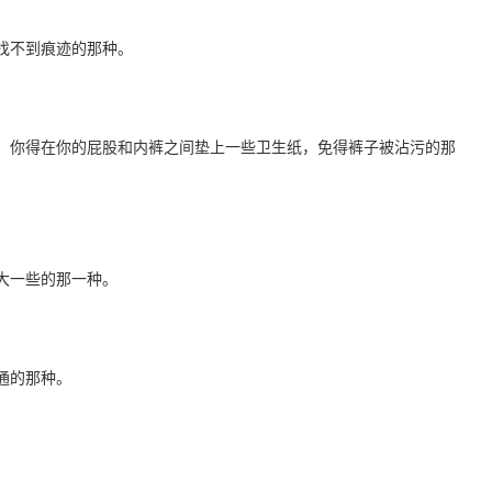
找不到痕迹的那种。
，你得在你的屁股和内裤之间垫上一些卫生纸，免得裤子被沾污的那
大一些的那一种。
通的那种。