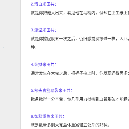
2.清白米田共：
就是你把他大出来，看见他在马桶内，但却在卫生纸上
3.濡湿米田共：
就是你擦屁股五十次之后，仍旧感觉没擦过一样，因此
种。
4.续摊米田共：
通常发生在大完之后，把裤子拉上时，你发现还得再多
5.额头青筋暴裂米田共：
撇条撇得十分辛苦，你几乎用力得挤到血管胀破才能畅
6.如释重负米田共：
就是数量多到大完后体重减轻五公斤的那种。