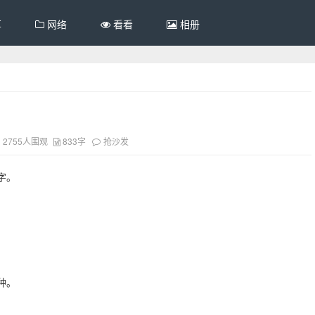
享
网络
看看
相册
2755人围观
833字
抢沙发
字。
种。