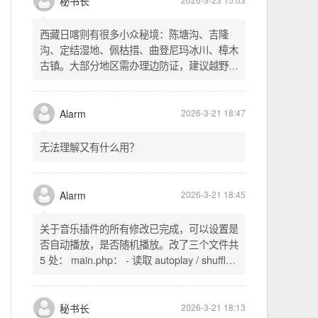
秘书长
意 IP 进行 SSH 登录。畅用，值得纪念。
西藏日喀则有很多小众秘境：陈塘沟、吉隆
沟、定结湿地、佩枯措、曲登尼玛冰川、樟木
古镇。大部分地区需办理边防证，建议越野
车，最佳季节 5-10 月。从日喀则出发可陆路
经吉隆口岸前往加德满都，沿途风景绝美。
Alarm
2026-3-21 18:47
无法理解又有什么用？
Alarm
2026-3-21 18:45
关于音乐插件的所有修改已完成，可以设置是
否自动播放，是否随机播放。改了三个文件共
5 处： main.php： - 读取 autoplay / shuffle
配置项 - 保存时写入这两个配置 - 表单中新增
一行两个复选框（自动播放音乐 / 默认随机播
放），带配套 CSS track.php： - 在 var
秘书长
2026-3-21 18:13