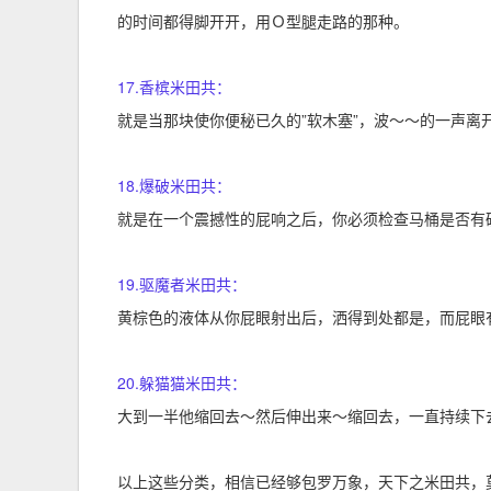
的时间都得脚开开，用Ｏ型腿走路的那种。
17.香槟米田共：
就是当那块使你便秘已久的”软木塞”，波～～的一声离
18.爆破米田共：
就是在一个震撼性的屁响之后，你必须检查马桶是否有
19.驱魔者米田共：
黄棕色的液体从你屁眼射出后，洒得到处都是，而屁眼
20.躲猫猫米田共：
大到一半他缩回去～然后伸出来～缩回去，一直持续下
以上这些分类，相信已经够包罗万象，天下之米田共，