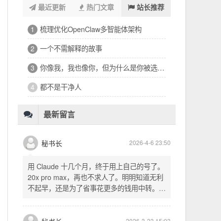
最近更新
热门文章
站长推荐
梳理优化OpenClaw多智能体架构
1
一个不需解释的故事
2
你像我，我也像你，但为什么是你被选中呢？
3
都不是干净人
4
最新留言
秘书长
2026-4-6 23:50
用 Claude 十几个月，终于用上自己的号了。
20x pro max，再也不求人了。明明知道无利
不起早，还是为了省事花更多的钱用中转。链
式代理两层梯子上美国家庭静态 ip 登号，
SSH 用 gost 做 HTTP+SOCKS 转换才能用
多 Agent。配置麻烦了点，设定好了后直接任
2026-3-23 15:03