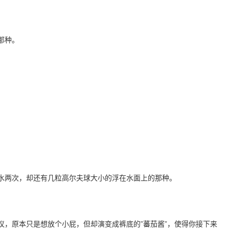
那种。
水两次，却还有几粒高尔夫球大小的浮在水面上的那种。
议，原本只是想放个小屁，但却演变成裤底的”蕃茄酱”，使得你接下来