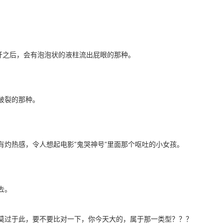
开之后，会有泡泡状的液柱流出屁眼的那种。
破裂的那种。
有灼热感，令人想起电影”鬼哭神号”里面那个呕吐的小女孩。
去。
莫过于此，要不要比对一下，你今天大的，属于那一类型？？？