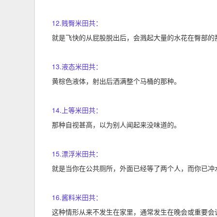
12.贱臀米田共：
就是飞快的从屁股脱出后，会溅起大量的水花在臀部的
13.液态米田共：
黄棕色液体，射出后洒满整个马桶的那种。
14.上等米田共：
那种自视甚高，以为别人闻起来没味道的。
15.漂浮米田共：
就是当你在公共厕所，外面已经等了两个人，而你已冲
16.酱料米田共：
这种情形从来不发生在家里，通常发生在晚会或重要会