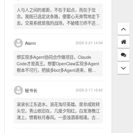
playlist = [...] 后面输出 _p4zAutoplay 和
_p4zShuffle 两个 JS 变量 script.js： -
人与人之间的差距，不在于起点，而在于信
autoplay 从后端变量读取，不再硬编码 false
念。我既已选定这条路，便要心无旁骛地走下
- shuffle 后台开启时强制随机，否则走
去。交易系统是我的战场，不破楼兰终不还。
localStorage 用户偏好
一切桎梏，皆为浮云；一切杂念，皆可舍弃。
唯有目标，不可动摇。
Alarm
2026-3-21 14:59
想实现多Agent协同合作做项目，Claude
Code才是真王。想要OpenClaw实现多Agent
根本不可行，把搞多bot多Agent进来，根本
就是给opus画蛇添足。
秘书长
2026-3-17 16:42
滚滚长江东逝水，浪花淘尽英雄。是非成败转
头空。青山依旧在，几度夕阳红。白发渔樵江
渚上，惯看秋月春风。一壶浊酒喜相逢。古今
多少事，都付笑谈中。这首词是《三国演义》
的开篇词，气势磅礴，感慨历史兴衰、人生短