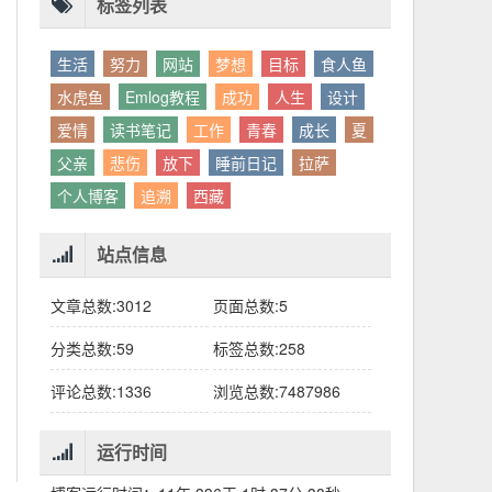
标签列表
生活
努力
网站
梦想
目标
食人鱼
水虎鱼
Emlog教程
成功
人生
设计
爱情
读书笔记
工作
青春
成长
夏
父亲
悲伤
放下
睡前日记
拉萨
个人博客
追溯
西藏
站点信息
文章总数:3012
页面总数:5
分类总数:59
标签总数:258
评论总数:1336
浏览总数:7487986
运行时间