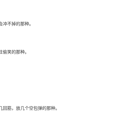
会冲不掉的那种。
住偷笑的那种。
几回筋，放几个空包弹的那种。
。