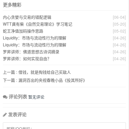
更多精彩
内心贪婪与交易的错配逻辑
[06-04]
WTT龚有柴《自然交易理论》学习笔记
[05-20]
蛇王净值加码操作思路
[05-02]
Liquidity：市场与流动性行为的理解
[04-26]
Liquidity：市场与流动性行为的理解
[04-26]
罗昇讲师：佛道思想古诗词摘录
[04-26]
罗昇讲师：如何实现自由？
[04-26]
上一篇 :
借钱，就是掏钱给自己买敌人
下一篇 :
漏洞百出的央视春晚小品《投其所好》
评论列表
暂无评论
发表评论