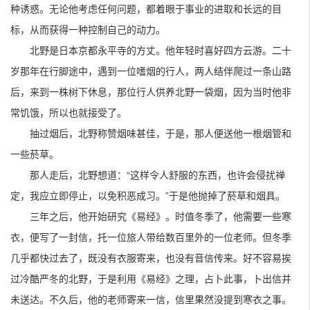
种诱惑。无论他考虑任何问题，都着眼于事业的进取和长远的目
标，从而获得一种控制自己的动力。
北野是日本京都永平寺的方丈。他年轻时喜好四方云游。二十
岁那年在行脚途中，遇到一位嗜烟的行人，两人结伴爬过一条山路
后，来到一株树下休息，那位行人供养北野一袋烟，因为当时他非
常饥饿，所以也就接受了。
抽过烟后，北野称赞烟味甚佳，于是，那人便送他一根烟管和
一些菸草。
那人走后，北野想道：“这样令人舒服的东西，也许会侵扰禅
定，我应立即停止，以免积恶成习。”于是他抛掉了菸草和烟具。
三年之后，他开始研究《易经》。时值冬季了，他需要一些寒
衣，便写了一封信，托一位旅人带给数百里外的一位老师。但冬季
几乎都快过去了，既没有衣服寄来，也没有音信传来。好不容易挨
过冷酷严冬的北野，于是利用《易经》之理，占卜此事，卜出信并
未送达。不久后，他的老师寄来一信，信里果然没提到寒衣之事。