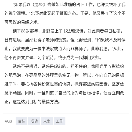
“如果我以《易经》去做如此准确的占卜工作，也许会毁坏了我
的禅学课程。”北野对此又起了警惕之心。于是，他又丢弃了这个不
可思议的易经之术。
到了28岁那年，北野爱上了书法和汉诗，对此两者每日钻研，
日有进境，居然获得了老师的赞赏。但北野想到：“如果我不及时停
止，我就要成为一位书法家或诗人而非禅师了，此非我愿。”从此，
他不再舞文弄墨、习字赋诗，终于成为一代禅门大师。
诱惑不是机遇，诱惑是虚幻的、抓不住的，像阳光里五彩缤纷
的肥皂泡，在亮晶晶的外膜里头空无一物。所以，在向自己的目标
进军时，要抵抗各种纷繁世事的诱惑，抛弃那些妨碍因素，坚定信
念不动摇。同时，一旦知道了自己的所为与目标相悖，便要立刻改
正，这是达到目标的最佳方法。
TAGS：
目标
成功
人生
工作