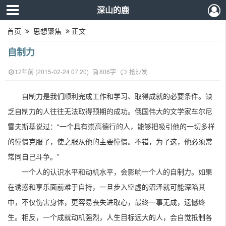
深山的鹿
首页
思想聚焦
正文
自制力
12年前 (2015-02-24 07:20)
806字
抢沙发
自制力是我们顺利完成工作和学习、取得成就的必要条件。缺
乏自制力的人往往无法取得预期的成功。俄国伟大的文学家车尔尼
雪夫斯基说过：“一个具有崇高德行的人，能够把吸引他的一切多样
的憧憬克服了，使之服从他的主要憧憬。不错，为了这，他必须常
常同自己斗争。”
一个人的认识水平和动机水平，会影响一个人的自制力。如果
在诱惑和享乐面前难于自持，一旦步入空虚的沼泽就可能深陷其
中，不仅伤害身体，更容易丧失进取心，最终一事无成，遗憾终
生。相反，一个成就动机强烈，人生目标远大的人，会自觉抵制各