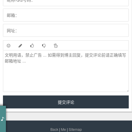
作词 : 胡适
作曲 : 陈贤德
我从山中来带着兰花草
种在小园中希望花开早
Back
|
Me
|
Sitemap