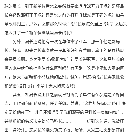
球的局长，到了新单位后怎么突然就要拿乒乓球开刀了呢？是坏局
长突然改邪归正了呢？还是说之前的打乒乓球就是正确的呢？如果
是改邪归正，那么，之前那么“邪恶”的局长是怎么当上的呢？之后又
怎么到了一个新单位继续当局长的呢？
另外，局长还说他有一次在单位拿了亚军，那一年他是副局
长。好嘛，原来局长本身就是投其所好的高手啊，真正的马屁精原
来是局长啊。身为副局长都知道如何让局长得冠军，这和马科长的
潜入水中给鱼钩挂鱼油什么区别吗？有区别，这是小巫和大巫的区
别，是大马屁精和小马屁精的区别。试问，用这样的局长再来批驳
和整治”投其所好“不是个天大的笑话吗？
其五，杜局长没上任之前就已打听到了单位有个郝建是个好同
志，工作如何勤勤恳恳，任劳任怨。并说，”这样的好同志组织上决
定要给他转正“。并且还知道到了我们漂亮的马科长一贯如何如何，
并以组织的名义决定处分马科长。。。。。。听到这句话，我被吓
出一身冷汗。这局长的烧火功夫了得，啧啧，人家三把火都是在到