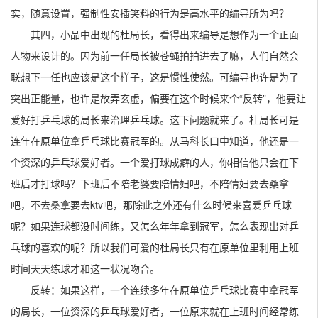
实，随意设置，强制性安插笑料的行为是高水平的编导所为吗？
其四，小品中出现的杜局长，看得出来编导是想作为一个正面
人物来设计的。因为前一任局长被苍蝇拍拍进去了嘛，人们自然会
联想下一任也应该是这个样子，这是惯性使然。可编导也许是为了
突出正能量，也许是故弄玄虚，偏要在这个时候来个“反转”，他要让
爱好打乒乓球的局长来治理乒乓球。这下问题就来了。杜局长可是
连年在原单位拿乒乓球比赛冠军的。从马科长口中知道，他还是一
个资深的乒乓球爱好者。一个爱打球成癖的人，你相信他只会在下
班后才打球吗？下班后不陪老婆要陪情妇吧，不陪情妇要去桑拿
吧，不去桑拿要去ktv吧，那除此之外还有什么时候来喜爱乒乓球
呢？如果连球都没时间练，又怎么年年拿到冠军，怎么表现出对乒
乓球的喜欢的呢？所以我们可爱的杜局长只有在原单位里利用上班
时间天天练球才和这一状况吻合。
反转：如果这样，一个连续多年在原单位乒乓球比赛中拿冠军
的局长，一位资深的乒乓球爱好者，一位原来就在上班时间经常练