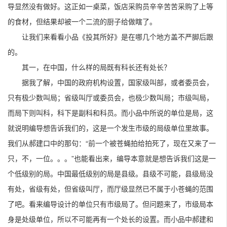
导显然没有做好。这正如一桌菜，饭店采购员辛辛苦苦采购了上等
的食材，但结果却被一个二流的厨子给做瞎了。
让我们来看看小品《投其所好》是在哪几个地方盖不严脚后跟
的。
其一，在中国，什么样的局既有科长还有处长？
据我了解，中国的政府机构设置，国家级叫部，或者委员会，
只有极少数叫局；省级叫厅或委员会，也极少数叫局；市级叫局，
而局下则叫科，科下是副科和科员。而小品中所说的单位是局，这
就说明编导想告诉我们的，这是一个发生市级的局级单位里故事。
我们从郝建口中的那句：“前一个被苍蝇拍给拍死了，现在又来了一
只，不，一位。。。”也能看出来，编导本意就是想告诉我们这是一
个低级别的局。中国最低级别的局是县级。县级不可能，县级局没
有处，省级有处，但省级叫厅，而厅级显然已不属于小苍蝇的范围
了吧。看来编导设计的单位只有市级局了。但问题来了，市级局本
身是处级单位，所以不可能再有一个处长的设置。而小品中郝建和