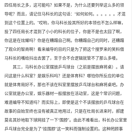
四任局长之多，这可能吗？如果不是，为什么还要列举这么多的领
导呢？而且，请记住马科长的这句话：“如何如何。。。。。。才混
到这个位置上的。”哎哟，你马科长投其所好的本领也不怎么样嘛，
投了四任局长才混到了小小的科长的位子，你是不是也太囧了啊，
你这是在炫耀吗？你是在糟蹋自己啊。你糟蹋自己的同时，还糟蹋
了观众的智商啊！看来编导的目的只是为了把这个搜罗来的笑料借
马科长的嘴给抖出去罢了，至于合不合逻辑就管不了那么多喽。
其三，马科长办公室摆放乒乓球台（之前是摆放麻将桌）。请
问这是什么科室？是娱乐科吗？还是体育科？哪怕你所反应的单位
就是体育局好不，那也不该在科室里摆放乒乓球台和麻将桌吧。办
公室就是办公室，娱乐器材一般摆放在活动室，这是个常识问题，
难道编导不知道吗？而实际上，即使是这个不该摆放的乒乓球台在
故事的自始至终也没有被真正地用过，只是在杜局长进来时，郝建
莫名其妙地取下球网挂了一下“围脖”。由此不难看出，科长办公室里
乒乓球台完全是为了“挂围脖”这一笑料而强制设置的。这种罔顾事