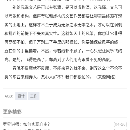
别给我说文艺是可以夸张滴，是可以虚构滴，这我懂。文艺可
以夸张和虚构，但再夸张和虚构的文艺作品都要让脚掌最终落在现
实的土地上，这样才不至于成为无源之水无本之木，才可以在讽刺
和批评的前提下不失去真实性。这就如天上的风筝，你想让它非得
再高都不怕，但千万别忘了手里的那根线，你要确保放风筝的线一
直在你的手里攥着。不然，你若线都不顾了，一心只想让风筝飞的
高。是的，飞得是高了，却高到了人们用肉眼看不见的高度。
春晚不反腐就不反腐，不能来真的就不来，别弄这么个不伦不
类的东西来糊弄人，恶心人好不？我们都很忙的。（来源网络）
TAGS：
设计
工作
更多精彩
罗昇讲师：如何实现自由？
[04-26]