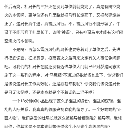
任后再烧，杜局长的三把火在没到单位前就烧完了，真是有隔空烧
火的本领啊，离单位还有几里路就把马科长烧死了，又把郝建烧转
正了，这局长真牛逼，真雷厉风行。不，雷厉风行不能形容了，牛
逼了不能形容了杜局长了，该叫”神逼“，只有神逼马良才能有这样隔
空烧火的本领啊。
不是吗？再怎么雷厉风行的局长也要等着到了单位之后，先进
行摸底调查，征求意见，投票表决之后再来决定有关人事任免问题
吧。可我们的杜局长在腿还没有迈进单位大门就已经对郝建同志实
施了这一系列的程序，对”马屁精“不通过纪委就将其拿下，你说我们
是该说这局长工作高效呢，还是独裁专制呢？你说我们该说这局长
是目无法纪呢，还是本身就是个不着调的二混子呢？
一个13分钟的小品出现了这么多混乱的身份，混乱的逻辑，混
乱的人际关系，我真真的佩服央视春晚的编导了。一个好端端的”正
面人物”，我们亲爱的杜局长就这么被编导给糟蹋啦？编导啊，我想
问你，你其实是不是本来就想通过这个小品来个高级黑的啊？