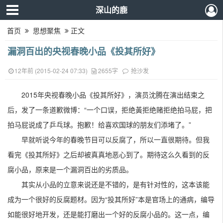
深山的鹿
首页
思想聚焦
正文
漏洞百出的央视春晚小品《投其所好》
12年前 (2015-02-24 07:33)
2655字
抢沙发
2015年央视春晚小品《投其所好》，演员沈腾在演出结束之
后，发了一条道歉微博：“一个口误，拒绝黃拒绝赌拒绝拍马屁，把
拍马屁说成了乒乓球。抱歉！给喜欢国球的朋友们添堵了。”
早就听说今年的春晚节目可以反腐了，所以一直很期待。但我
看完《投其所好》之后却被真真地恶心到了。期待这么久看到的反
腐小品，原来是一个漏洞百出的劣质品。
其实从小品的立意来说还是不错的，是有针对性的，这本该能
成为一个很好的反腐题材。因为“投其所好”本是官场上的通病，编导
如能很好地开发，还是能打磨出一个好的反腐小品的。这一点，编