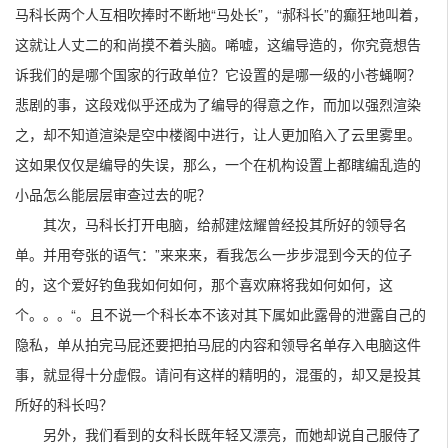
马科长两个人互相吹捧时不断地“马处长”，“郝科长”的癫狂地叫着，
这就让人丈二的和尚摸不着头脑。唏嘘，这编导造的，你究竟想告
诉我们的是哪个国家的行政单位？它设置的是哪一级的小苍蝇啊？
悲剧的事，这段戏似乎还成为了编导的得意之作，而加以强烈渲染
之，却不知道渲染是空中楼阁中进行，让人更加陷入了云里雾里。
这如果仅仅是编导的失误，那么，一个在机构设置上都瞎编乱造的
小品怎么能层层审查过去的呢？
其次，马科长打开电脑，给郝建炫耀曾经投其所好的领导名
单。并用夸张的语气：”来来来，看我怎么一步步混到今天的位子
的，这个爱好钓鱼我如何如何，那个喜欢麻将我如何如何，这
个。。。“。且不说一个科长本不该对其下属如此露骨的泄露自己的
隐私，单从拍完马屁还要把拍马屁的内容和领导名单存入电脑这件
事，就显得十分虚假。请问有这样的精明的，混蛋的，却又是投其
所好的科长吗？
另外，我们看到的女科长既年轻又漂亮，而她却说自己服侍了