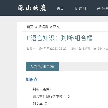
首页
原创
分
首页
E语言
正文
E语言知识：判断/组合框
归一
4年前 (2023-02-20 11:30)
E语言
644人
3.判断/组合框
知识点
判断（条件）
组合框1.现行选中项 ＝ 0
到文本（）