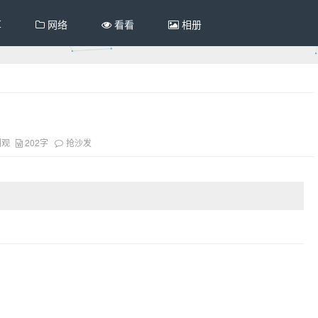
享
网络
看看
相册
围观
202字
抢沙发