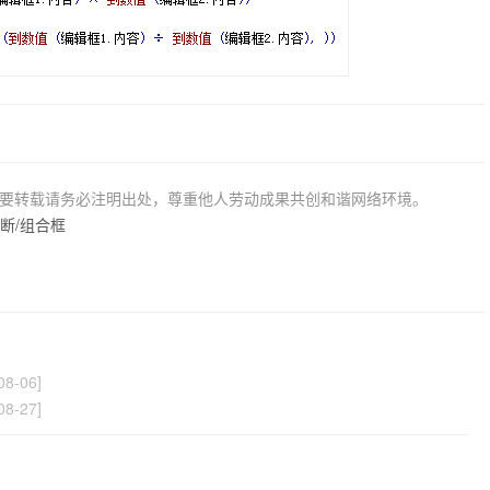
若要转载请务必注明出处，尊重他人劳动成果共创和谐网络环境。
断/组合框
08-06]
08-27]