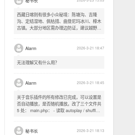
不起早，还是为了省事花更多的钱用中转。链
式代理两层梯子上美国家庭静态 ip 登号，
SSH 用 gost 做 HTTP+SOCKS 转换才能用
多 Agent。配置麻烦了点，设定好了后直接任
秘书长
2026-3-23 15:03
意 IP 进行 SSH 登录。畅用，值得纪念。
西藏日喀则有很多小众秘境：陈塘沟、吉隆
沟、定结湿地、佩枯措、曲登尼玛冰川、樟木
古镇。大部分地区需办理边防证，建议越野
车，最佳季节 5-10 月。从日喀则出发可陆路
经吉隆口岸前往加德满都，沿途风景绝美。
Alarm
2026-3-21 18:47
无法理解又有什么用？
Alarm
2026-3-21 18:45
关于音乐插件的所有修改已完成，可以设置是
否自动播放，是否随机播放。改了三个文件共
5 处： main.php： - 读取 autoplay / shuffle