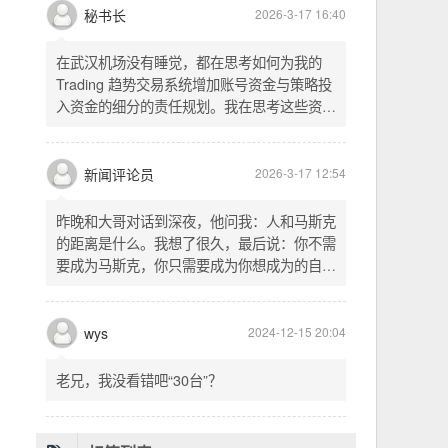
头空。青山依旧在，几度夕阳红。白发渔樵江
渚上，惯看秋月春风。一壶浊酒喜相逢。古今
多少事，都付笑谈中。这首词是《三国演义》
的开篇词，气势磅礴，感慨历史兴衰、人生短
暂。晚饭时在墙上看到这句诗，让人感慨万
秘书长
2026-3-17 16:40
千。历史长河滚滚向前，多少英雄豪杰都随江
水而去。人生短暂，更应珍惜当下，做好每一
在武汉机场没有睡觉，都在思考如何为我的
件事。
Trading 趋势交易系统增加账号资金与策略投
入资金的细分的责任规划。我在思考这些资金
的关系以及逻辑，账号资金是总资金池，策略
投入资金是每个策略单独分配的资金。昨天回
到家之后，我也在为博客增加这些功能，把交
新闻评论员
2026-3-17 12:54
易系统理念落实到代码层面。东西用久了需要
维护，人也是一样，累了就要好好休息。
昨晚和大哥对话到深夜，他问我：人和马斯克
的距离是什么。我想了很久，最后说：你不需
要成为马斯克，你只需要成为你想成为的自
己。说完这句话，我自己也被触动了。我们总
以为差距是钱、是资源、是运气，但真正的差
距可能是——马斯克从不问我应该成为谁，他
wys
2024-12-15 20:04
只问我想做什么。而我们，花了太多时间活成