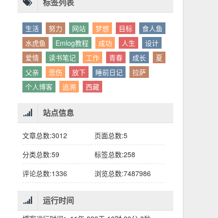
别人眼中的应该。这句话不是安慰，是提醒：
老兄，我没看错吧“30台”？
你的人生，不需要复刻任何人的轨迹。
标签列表
生活
努力
网站
梦想
目标
食人鱼
水虎鱼
Emlog教程
成功
人生
设计
爱情
读书笔记
工作
青春
成长
夏
父亲
悲伤
放下
睡前日记
拉萨
个人博客
追溯
西藏
站点信息
文章总数:3012
页面总数:5
分类总数:59
标签总数:258
评论总数:1336
浏览总数:7487986