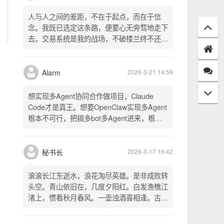
配置项 - 保存时写入这两个配置 - 表单中新增
一行两个复选框（自动播放音乐 / 默认随机播
放），带配套 CSS track.php： - 在 var
秘书长
2026-3-21 18:13
playlist = [...] 后面输出 _p4zAutoplay 和
_p4zShuffle 两个 JS 变量 script.js： -
人与人之间的差距，不在于起点，而在于信
autoplay 从后端变量读取，不再硬编码 false
念。我既已选定这条路，便要心无旁骛地走下
- shuffle 后台开启时强制随机，否则走
去。交易系统是我的战场，不破楼兰终不还。
localStorage 用户偏好
一切桎梏，皆为浮云；一切杂念，皆可舍弃。
唯有目标，不可动摇。
Alarm
2026-3-21 14:59
想实现多Agent协同合作做项目，Claude
Code才是真王。想要OpenClaw实现多Agent
根本不可行，把搞多bot多Agent进来，根本
就是给opus画蛇添足。
秘书长
2026-3-17 16:42
滚滚长江东逝水，浪花淘尽英雄。是非成败转