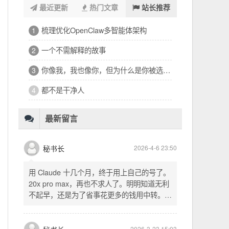
最近更新
热门文章
站长推荐
浑浑噩噩一整天，签了个十万的工程
1
32岁的深夜，有点惶恐
2
修车、装盖板、忙到深夜的琐碎一天
3
看完文德的二手房，护板一路响回电城
4
为孩子选学区的纠结，和深夜的释然
5
十六万二千八提了特斯拉，又看上东园公馆
6
最新留言
秘书长
2026-4-6 23:50
用 Claude 十几个月，终于用上自己的号了。
20x pro max，再也不求人了。明明知道无利