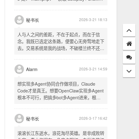
配置项 - 保存时写入这两个配置 - 表单中新增
一行两个复选框（自动播放音乐 / 默认随机播
放），带配套 CSS track.php： - 在 var
秘书长
2026-3-21 18:13
playlist = [...] 后面输出 _p4zAutoplay 和
_p4zShuffle 两个 JS 变量 script.js： -
人与人之间的差距，不在于起点，而在于信
autoplay 从后端变量读取，不再硬编码 false
念。我既已选定这条路，便要心无旁骛地走下
- shuffle 后台开启时强制随机，否则走
去。交易系统是我的战场，不破楼兰终不还。
localStorage 用户偏好
一切桎梏，皆为浮云；一切杂念，皆可舍弃。
唯有目标，不可动摇。
Alarm
2026-3-21 14:59
想实现多Agent协同合作做项目，Claude
Code才是真王。想要OpenClaw实现多Agent
根本不可行，把搞多bot多Agent进来，根本
就是给opus画蛇添足。
秘书长
2026-3-17 16:42
滚滚长江东逝水，浪花淘尽英雄。是非成败转