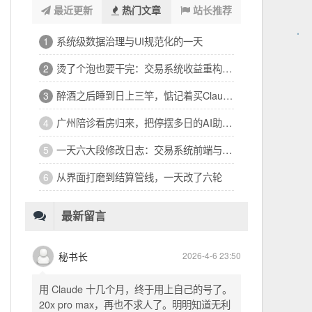
最近更新
热门文章
站长推荐
系统级数据治理与UI规范化的一天
1
烫了个泡也要干完：交易系统收益重构的二十个小时
2
醉酒之后睡到日上三竿，惦记着买Claude Code
3
广州陪诊看房归来，把停摆多日的AI助手救回来了
4
一天六大段修改日志：交易系统前端与补单机制大整顿
5
从界面打磨到结算管线，一天改了六轮
6
最新留言
秘书长
2026-4-6 23:50
用 Claude 十几个月，终于用上自己的号了。
20x pro max，再也不求人了。明明知道无利