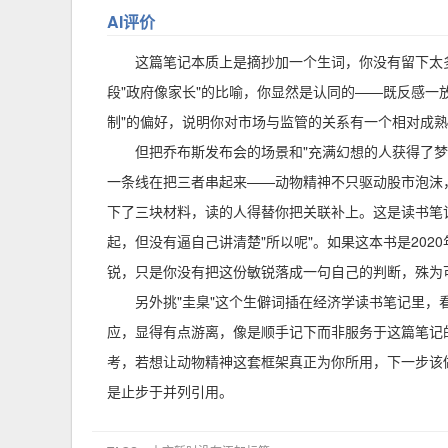
AI评价
这篇笔记本质上是摘抄加一个生词，你没有留下太
段"政府像家长"的比喻，你显然是认同的——既反感一
制"的偏好，说明你对市场与监管的关系有一个相对成
但把乔布斯发布会的场景和"充满幻想的人获得了
一条线在把三者串起来——动物精神不只驱动股市泡沫
下了三块材料，读的人得替你把关联补上。这是读书笔
起，但没有逼自己讲清楚"所以呢"。如果这本书是20
锐，只是你没有把这份敏锐落成一句自己的判断，殊为
另外挑"圭臬"这个生僻词插在经济学读书笔记里
应，显得有点游离，像是顺手记下而非服务于这篇笔记
考，若想让动物精神这套框架真正为你所用，下一步该做
是止步于并列引用。