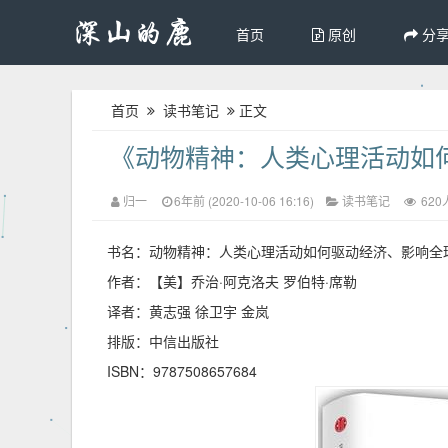
首页
原创
分
首页
读书笔记
正文
《动物精神：人类心理活动如
归一
6年前 (2020-10-06 16:16)
读书笔记
620
书名：动物精神：人类心理活动如何驱动经济、影响全
作者：【美】乔治·阿克洛夫 罗伯特·席勒
译者：黄志强 徐卫宇 金岚
排版：中信出版社
ISBN：9787508657684