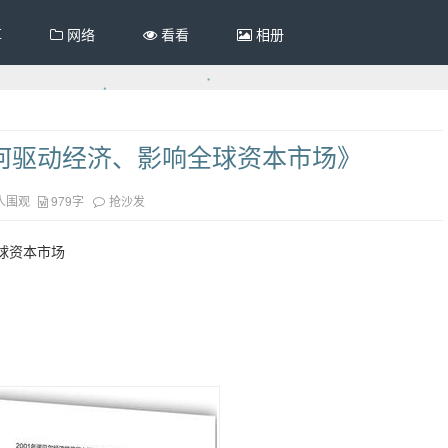
享
网络
看看
相册
何驱动经济、影响全球资本市场》
人围观
979字
抢沙发
球资本市场