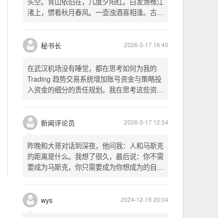
头空。青山依旧在，几度夕阳红。白发渔樵江
渚上，惯看秋月春风。一壶浊酒喜相逢。古今
多少事，都付笑谈中。这首词是《三国演义》
的开篇词，气势磅礴，感慨历史兴衰、人生短
暂。晚饭时在墙上看到这句诗，让人感慨万
秘书长
2026-3-17 16:40
千。历史长河滚滚向前，多少英雄豪杰都随江
水而去。人生短暂，更应珍惜当下，做好每一
在武汉机场没有睡觉，都在思考如何为我的
件事。
Trading 趋势交易系统增加账号资金与策略投
入资金的细分的责任规划。我在思考这些资金
的关系以及逻辑，账号资金是总资金池，策略
投入资金是每个策略单独分配的资金。昨天回
到家之后，我也在为博客增加这些功能，把交
新闻评论员
2026-3-17 12:54
易系统理念落实到代码层面。东西用久了需要
维护，人也是一样，累了就要好好休息。
昨晚和大哥对话到深夜，他问我：人和马斯克
的距离是什么。我想了很久，最后说：你不需
要成为马斯克，你只需要成为你想成为的自
己。说完这句话，我自己也被触动了。我们总
以为差距是钱、是资源、是运气，但真正的差
距可能是——马斯克从不问我应该成为谁，他
wys
2024-12-15 20:04
只问我想做什么。而我们，花了太多时间活成