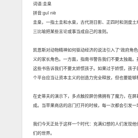
词语:圭臬
拼音:guī niè
圭臬，一指土圭和水臬，古代测日影、正四时和测度土
三比喻把某些言论或事当成自己的准则。
凯恩斯对动物精神如何驱动经济的说法引入了“政府角
义的家长角色。一方面，指南书警告我们不要太独裁。
这些书告诉我们不要太娇惯孩子。如果过于娇惯，孩子
个平台应当让资本主义的创造力完全释放，但也要能够
在史蒂夫的演示下，多点触控屏仿佛拥有了魔力，在屏
成。当苹果商店的店门打开的时候，每一次都会引发一
我们今天正处于这样一个时代：充满幻想的人们发现他
们的世界。