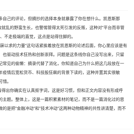
多自己的评论，但摘抄的选择本身就暴露了你在想什么。凯恩斯那
放就乱的野蛮生长，也警惕管得太死引发的反叛，这种对"平台而非管
熟、不走极端的直觉，这点是站得住脚的。
梦寐以求的力量"这句话紧挨着放在凯恩斯的论述后面，你心里应该是有
，也驱动技术狂热和创新崇拜。问题是这条线你自己没写出来，只留
记常见的偷懒：摘录代替了消化，你知道自己为什么把这几段放在一
20年疫情后宽松货币、科技股狂飙的背景下读的，这种并置其实很敏
可惜。
，看得出你确实在认真抠字词，这是好习惯，但和正文内容没有形成呼
的主题。整体上，这是一篇积累素材的笔记，而不是一篇消化过的思
的是把"金融冲动"和"技术冲动"这两种动物精神的共性讲清楚，而不