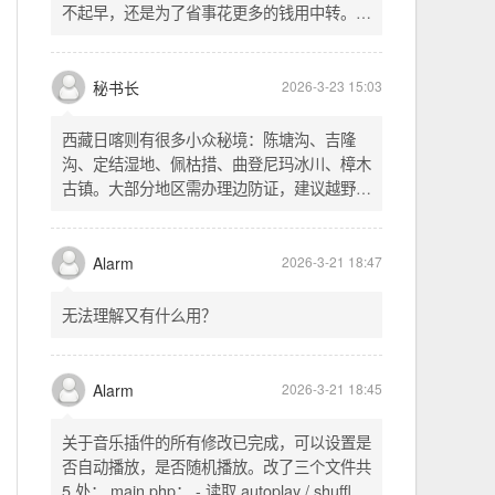
不起早，还是为了省事花更多的钱用中转。链
式代理两层梯子上美国家庭静态 ip 登号，
SSH 用 gost 做 HTTP+SOCKS 转换才能用
多 Agent。配置麻烦了点，设定好了后直接任
秘书长
2026-3-23 15:03
意 IP 进行 SSH 登录。畅用，值得纪念。
西藏日喀则有很多小众秘境：陈塘沟、吉隆
沟、定结湿地、佩枯措、曲登尼玛冰川、樟木
古镇。大部分地区需办理边防证，建议越野
车，最佳季节 5-10 月。从日喀则出发可陆路
经吉隆口岸前往加德满都，沿途风景绝美。
Alarm
2026-3-21 18:47
无法理解又有什么用？
Alarm
2026-3-21 18:45
关于音乐插件的所有修改已完成，可以设置是
否自动播放，是否随机播放。改了三个文件共
5 处： main.php： - 读取 autoplay / shuffle