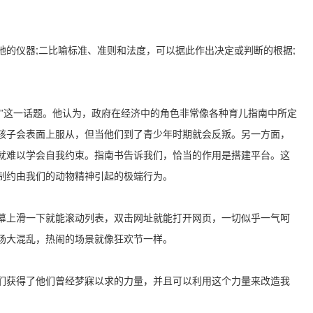
地的仪器;二比喻标准、准则和法度，可以据此作出决定或判断的根据;
色”这一话题。他认为，政府在经济中的角色非常像各种育儿指南中所定
孩子会表面上服从，但当他们到了青少年时期就会反叛。另一方面，
就难以学会自我约束。指南书告诉我们，恰当的作用是搭建平台。这
制约由我们的动物精神引起的极端行为。
幕上滑一下就能滚动列表，双击网址就能打开网页，一切似乎一气呵
场大混乱，热闹的场景就像狂欢节一样。
们获得了他们曾经梦寐以求的力量，并且可以利用这个力量来改造我