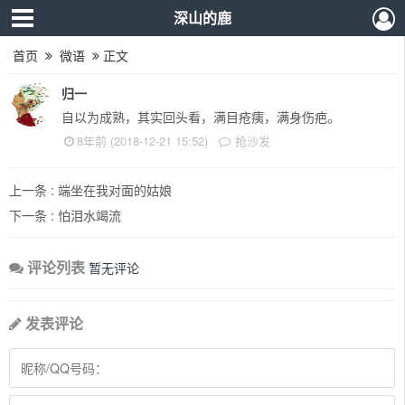
深山的鹿
首页
微语
正文
归一
自以为成熟，其实回头看，满目疮痍，满身伤疤。
8年前 (2018-12-21 15:52)
抢沙发
上一条 :
端坐在我对面的姑娘
下一条 :
怕泪水竭流
评论列表
暂无评论
发表评论