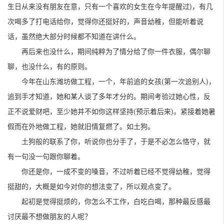
生日从来没有朋友在意，只有一个喜欢的女生在今年提醒过)，有几
次喝多了打电话给你，觉得你还挺好的，声音幼稚，但能听着说
话，虽然绝大部分时候都不知道在讲什么。
再后来也没什么，期间纯粹为了情分给了你一件衣服，偶尔聊
聊，也没什么，有的原则。
今年在山东潍坊做工程，一个，年前追的女孩(第一次追别人)，
追到手才知道，她和某人谈了多年才分的。期间考验过她心性，反
正不说爱财吧，至少她并不如你这样坚持(预示着后来)。紧接着她暑
假而在外地做工程，她就旧情复燃了。如土狗。
土狗般的联系了你，听说你也分手了，于是不必怎么恪守，就
有一句没一句跟你聊着。
你还是你，一成不变的嗓音，不过听着已经不觉得幼稚，觉得
挺甜的，大概是如今对你的想法变了，所以观点变了。
起初是觉得挺烦的，你怎么不工作，白吃白喝，那种最反感最
讨厌最不想做朋友的人呢？