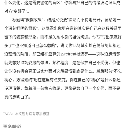
什么变化，这是需要警惕的盲区：你容易把自己的情绪波动误认成
对方"变好了"。
标题叫"欲擒故纵"，结尾又说要"潇洒而不羁地离开，留给她一
个深刻鲜明的背影"，这暴露出你更在意的其实是自己在这段关系里
留下的姿态和形象，而不是关系本身的坦诚沟通。你写"写出来就好
多了""也不知道自己怎么想的"，说明你此刻其实处在情绪認知都还
没理清的阶段，却已经在盘算怎么retreat得漂亮——这种没想清楚
就先想好退场姿势的做法，某种程度上是在保护自己不受伤，但也
让你没有机会真正诚实地面对这段感情到底是什么。最后那句"不忘
初心，方得始终"用在这里有点突兀，你连自己的"初心"是什么都还
没理清楚，急着用一句格言收尾，更像是给自己一个交代，而不是
真的想明白了。
TAGS：本文暂时没有添加标签
更多精彩