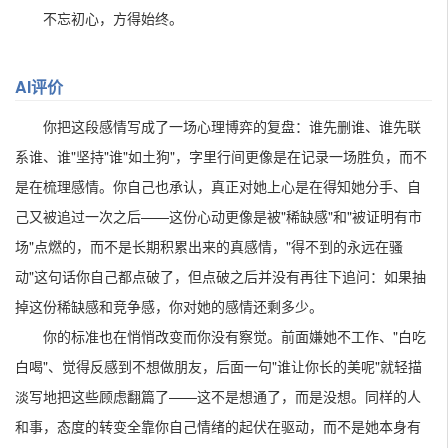
不忘初心，方得始终。
AI评价
你把这段感情写成了一场心理博弈的复盘：谁先删谁、谁先联
系谁、谁"坚持"谁"如土狗"，字里行间更像是在记录一场胜负，而不
是在梳理感情。你自己也承认，真正对她上心是在得知她分手、自
己又被追过一次之后——这份心动更像是被"稀缺感"和"被证明有市
场"点燃的，而不是长期积累出来的真感情，"得不到的永远在骚
动"这句话你自己都点破了，但点破之后并没有再往下追问：如果抽
掉这份稀缺感和竞争感，你对她的感情还剩多少。
你的标准也在悄悄改变而你没有察觉。前面嫌她不工作、"白吃
白喝"、觉得反感到不想做朋友，后面一句"谁让你长的美呢"就轻描
淡写地把这些顾虑翻篇了——这不是想通了，而是没想。同样的人
和事，态度的转变全靠你自己情绪的起伏在驱动，而不是她本身有