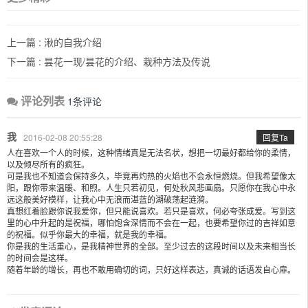
上一篇 :
湫的自我介绍
下一篇 :
昙花一现/昙花的介绍、栽种方法及传说
评论列表
1条评论
我
2016-02-08 20:55:28
回复Ta
人在喜欢一个人的时候，这种情绪真是无法名状，想把一切最好都给你的柔情，
以及倾尽所有的疯狂。
可是我也不知道会保持多久，毕竟再灼热的火焰也不会永恒燃烧。但我希望像太
阳，跟你带来温暖、和煦。人生只若初见，何处秋风悲画扇。只愿你在我心中永
远这般美好模样，让我心中无浪而湛蓝的湖破荡起涟漪。
真想红着脸跟你说我爱你，但只能说喜欢。若只是喜欢，何必夸张成爱。写到这
里的心中升起的是祝福，哪怕饱含深情而不会在一起，也要希望你过的吉祥如意
的祝福。似乎你最大的幸福，就是我的幸福。
你是我的生活重心，是我精神世界的全部。至少过去的这段时间以及未来相当长
的时间会是这样。
随着年龄的增长，再也不敢用确切的词，只好这样表达，真诚的话语发自心扉。