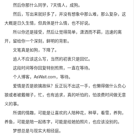
然后你那什么同学，7天情人，成狗。
然后，写出来就好多了，并没有想象中那么难，那么复杂，这
大概是日久生情，但具体是什么情，也不好说。
所以你还是接受，然后让觉得简单，潇洒而不羁，迅速的离
开，留给你一个深刻，鲜明的背影。
文笔真是如狗，下降了。
追人不应该这么写，当然的初衷只是回忆。
这段时间等你回复特别煎熬，一直在等待。
个人博客，AsWait.com，等待。
爱情是否是欲擒故纵？反正玩不出这一手，也懒得做什么负心
狼或者被戴帽子，忙，也有追求，真的听怕的，怕浪费时间做无意
义的事。
所谓的情趣，可能是让喜欢的人陪种花，种草，看雪，养狗，
养鱼，可能是陪一起练字，可能是给她拍照片，也应该没别的。
梦想总是与现实大相径庭。