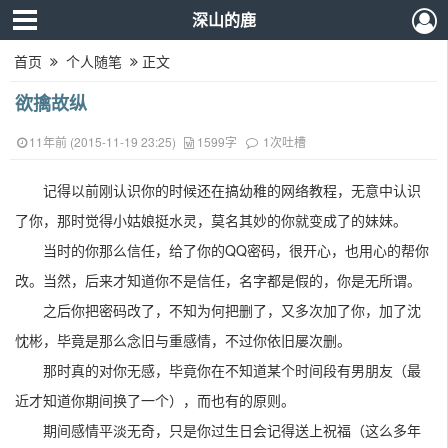
深山的鹿
首页
个人随笔
正文
欲擒故纵
11年前 (2015-11-19 23:25)
1599字
1次吐槽
记得以前刚认识你的时候还在搞幼稚的网络教程，无意中认识
了你，那时觉得小姑娘挺水灵，莫名其妙的你就变成了的妹妹。
当时的你那么信任，给了你的QQ密码，很开心，也用心的帮你
改。当然，后来才知道你不是信任，名字都是假的，你是无所谓。
之后你把密码改了，不知为何把删了，又多次加了你，加了沈
忱彬，毕竟是那么念旧与重感情，不过你依旧屡次删。
那时真的对你无感，毕竟你在不知道某个时间段有男朋友（最
近才知道你期间换了一个），而也有的原则。
期间感情平淡无奇，只是你过生日会记得送上祝福（这么多年