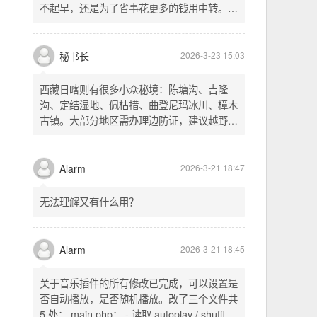
不起早，还是为了省事花更多的钱用中转。链
式代理两层梯子上美国家庭静态 ip 登号，
+"\" type=\"audio/mpeg\">");

SSH 用 gost 做 HTTP+SOCKS 转换才能用
多 Agent。配置麻烦了点，设定好了后直接任
秘书长
2026-3-23 15:03
-8&spd=2&text="+ zhText +"\">");

意 IP 进行 SSH 登录。畅用，值得纪念。
西藏日喀则有很多小众秘境：陈塘沟、吉隆
沟、定结湿地、佩枯措、曲登尼玛冰川、樟木
古镇。大部分地区需办理边防证，建议越野
车，最佳季节 5-10 月。从日喀则出发可陆路
经吉隆口岸前往加德满都，沿途风景绝美。
Alarm
2026-3-21 18:47
无法理解又有什么用？
Alarm
2026-3-21 18:45
关于音乐插件的所有修改已完成，可以设置是
否自动播放，是否随机播放。改了三个文件共
5 处： main.php： - 读取 autoplay / shuffle