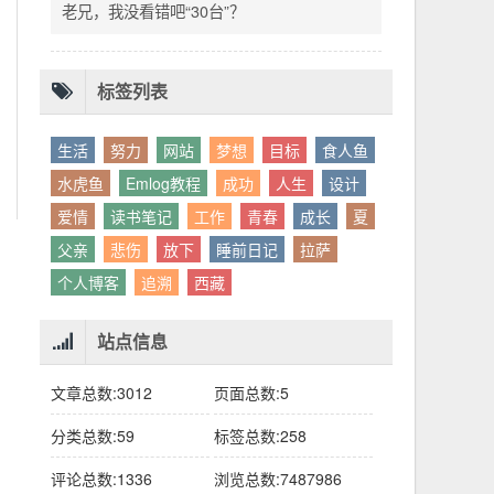
别人眼中的应该。这句话不是安慰，是提醒：
老兄，我没看错吧“30台”？
你的人生，不需要复刻任何人的轨迹。
标签列表
生活
努力
网站
梦想
目标
食人鱼
水虎鱼
Emlog教程
成功
人生
设计
爱情
读书笔记
工作
青春
成长
夏
父亲
悲伤
放下
睡前日记
拉萨
个人博客
追溯
西藏
站点信息
文章总数:3012
页面总数:5
分类总数:59
标签总数:258
评论总数:1336
浏览总数:7487986