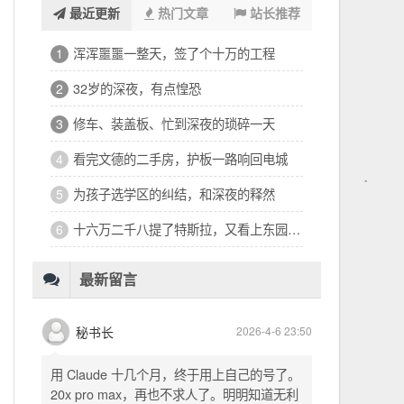
最近更新
热门文章
站长推荐
浑浑噩噩一整天，签了个十万的工程
1
32岁的深夜，有点惶恐
2
修车、装盖板、忙到深夜的琐碎一天
3
"type=\"audio/mpeg\">");  

看完文德的二手房，护板一路响回电城
4
spd=2&text="+zhText+"\">");  

为孩子选学区的纠结，和深夜的释然
5
十六万二千八提了特斯拉，又看上东园公馆
6
最新留言
秘书长
2026-4-6 23:50
用 Claude 十几个月，终于用上自己的号了。
20x pro max，再也不求人了。明明知道无利