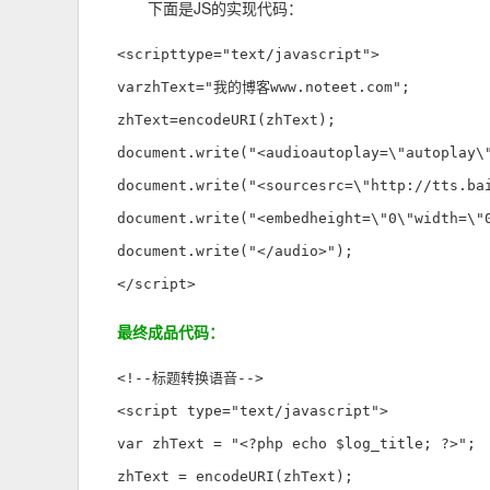
下面是JS的实现代码：
<scripttype="text/javascript">  

varzhText="我的博客www.noteet.com";  

zhText=encodeURI(zhText);  

document.write("<audioautoplay=\"autoplay\"
document.write("<sourcesrc=\"http://tts.ba
document.write("<embedheight=\"0\"width=\"
document.write("</audio>");  

</script>
最终成品代码：
<!--标题转换语音-->

<script type="text/javascript"> 

var zhText = "<?php echo $log_title; ?>"; 

zhText = encodeURI(zhText);
