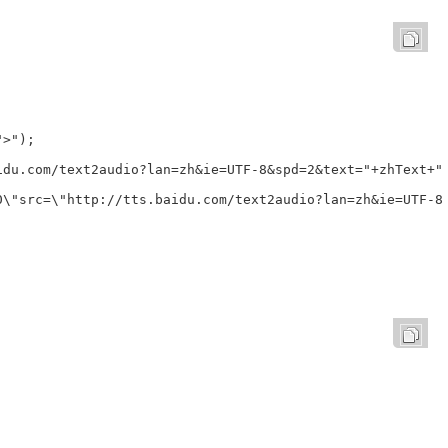
>");  

idu.com/text2audio?lan=zh&ie=UTF-8&spd=2&text="+zhText+"\
0\"src=\"http://tts.baidu.com/text2audio?lan=zh&ie=UTF-8&