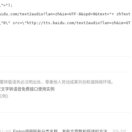
">");

aidu.com/text2audio?lan=zh&ie=UTF-8&spd=9&text="+ zhText 
\"0\" src=\"http://tts.baidu.com/text2audio?lan=zh&ie=UTF
若要转载请务必注明出处，尊重他人劳动成果共创和谐网络环境。
百度文字转语音免费接口使用实例
实例》
11-20]
Emlog调用所有分类名称、发布文章数和描述的方法
[05-22]