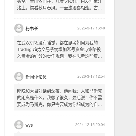
头空。青山依旧在，几度夕阳红。白发渔樵江
渚上，惯看秋月春风。一壶浊酒喜相逢。古今
多少事，都付笑谈中。这首词是《三国演义》
的开篇词，气势磅礴，感慨历史兴衰、人生短
暂。晚饭时在墙上看到这句诗，让人感慨万
秘书长
2026-3-17 16:40
千。历史长河滚滚向前，多少英雄豪杰都随江
水而去。人生短暂，更应珍惜当下，做好每一
在武汉机场没有睡觉，都在思考如何为我的
件事。
Trading 趋势交易系统增加账号资金与策略投
入资金的细分的责任规划。我在思考这些资金
的关系以及逻辑，账号资金是总资金池，策略
投入资金是每个策略单独分配的资金。昨天回
到家之后，我也在为博客增加这些功能，把交
新闻评论员
2026-3-17 12:54
易系统理念落实到代码层面。东西用久了需要
维护，人也是一样，累了就要好好休息。
昨晚和大哥对话到深夜，他问我：人和马斯克
的距离是什么。我想了很久，最后说：你不需
要成为马斯克，你只需要成为你想成为的自
己。说完这句话，我自己也被触动了。我们总
以为差距是钱、是资源、是运气，但真正的差
距可能是——马斯克从不问我应该成为谁，他
wys
2024-12-15 20:04
只问我想做什么。而我们，花了太多时间活成