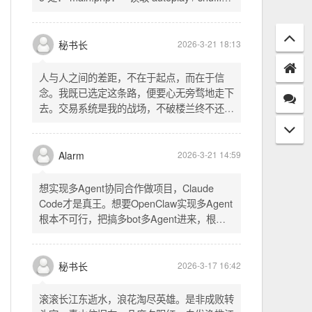
配置项 - 保存时写入这两个配置 - 表单中新增
一行两个复选框（自动播放音乐 / 默认随机播
放），带配套 CSS track.php： - 在 var
秘书长
2026-3-21 18:13
playlist = [...] 后面输出 _p4zAutoplay 和
_p4zShuffle 两个 JS 变量 script.js： -
人与人之间的差距，不在于起点，而在于信
autoplay 从后端变量读取，不再硬编码 false
念。我既已选定这条路，便要心无旁骛地走下
- shuffle 后台开启时强制随机，否则走
去。交易系统是我的战场，不破楼兰终不还。
localStorage 用户偏好
一切桎梏，皆为浮云；一切杂念，皆可舍弃。
唯有目标，不可动摇。
Alarm
2026-3-21 14:59
想实现多Agent协同合作做项目，Claude
Code才是真王。想要OpenClaw实现多Agent
根本不可行，把搞多bot多Agent进来，根本
就是给opus画蛇添足。
秘书长
2026-3-17 16:42
滚滚长江东逝水，浪花淘尽英雄。是非成败转