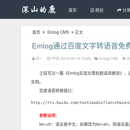
首页
原创
分
首页
Emlog CMS
正文
Emlog通过百度文字转语音
归一
7年前 (2019-05-19 15:29)
Emlog CMS
2
之前写过一篇《Emlog实现文章标题语音朗读》
实例。
百度语音转换接口：
http://tts.baidu.com/text2audio?lan=zh&i
参数说明：
lan=zh：语言是中文，如果改为lan=en，则语言