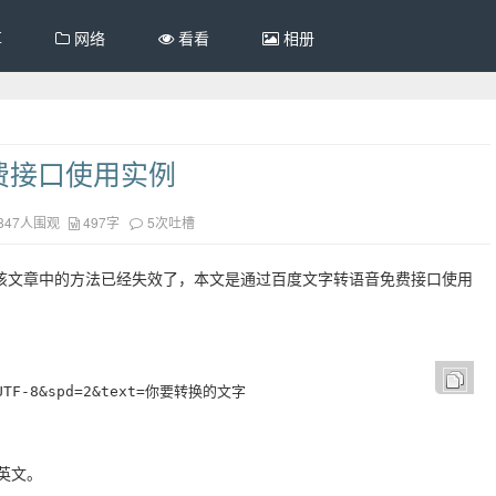
享
网络
看看
相册
免费接口使用实例
847人围观
497字
5次吐槽
，该文章中的方法已经失效了，本文是通过百度文字转语音免费接口使用
e=UTF-8&spd=2&text=你要转换的文字  
是英文。