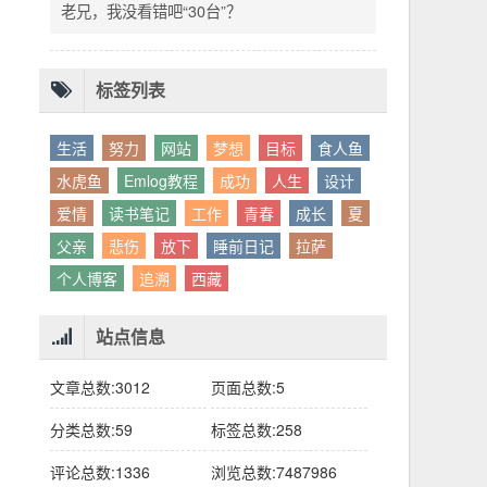
别人眼中的应该。这句话不是安慰，是提醒：
老兄，我没看错吧“30台”？
你的人生，不需要复刻任何人的轨迹。
标签列表
生活
努力
网站
梦想
目标
食人鱼
水虎鱼
Emlog教程
成功
人生
设计
爱情
读书笔记
工作
青春
成长
夏
父亲
悲伤
放下
睡前日记
拉萨
个人博客
追溯
西藏
站点信息
文章总数:3012
页面总数:5
分类总数:59
标签总数:258
评论总数:1336
浏览总数:7487986