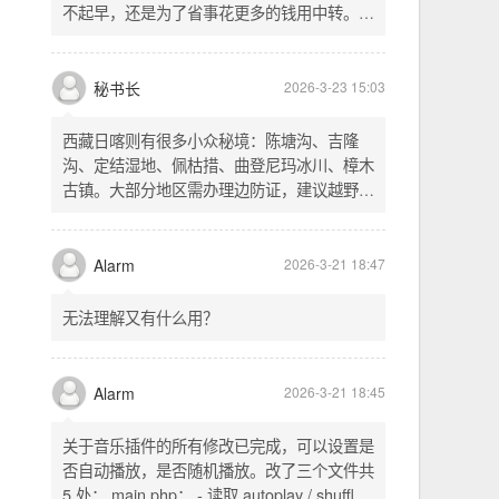
不起早，还是为了省事花更多的钱用中转。链
式代理两层梯子上美国家庭静态 ip 登号，
SSH 用 gost 做 HTTP+SOCKS 转换才能用
多 Agent。配置麻烦了点，设定好了后直接任
秘书长
2026-3-23 15:03
意 IP 进行 SSH 登录。畅用，值得纪念。
西藏日喀则有很多小众秘境：陈塘沟、吉隆
沟、定结湿地、佩枯措、曲登尼玛冰川、樟木
古镇。大部分地区需办理边防证，建议越野
车，最佳季节 5-10 月。从日喀则出发可陆路
经吉隆口岸前往加德满都，沿途风景绝美。
Alarm
2026-3-21 18:47
无法理解又有什么用？
Alarm
2026-3-21 18:45
关于音乐插件的所有修改已完成，可以设置是
否自动播放，是否随机播放。改了三个文件共
5 处： main.php： - 读取 autoplay / shuffle