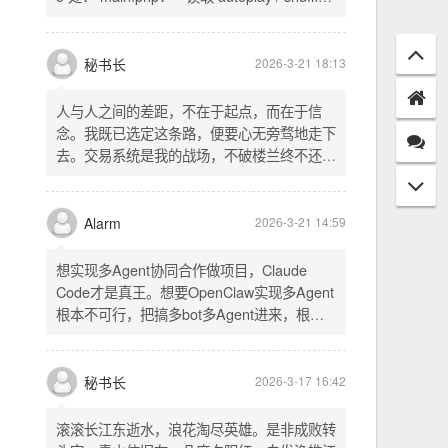
配置项 - 保存时写入这两个配置 - 表单中新增
一行两个复选框（自动播放音乐 / 默认随机播
放），带配套 CSS track.php： - 在 var
秘书长
2026-3-21 18:13
playlist = [...] 后面输出 _p4zAutoplay 和
_p4zShuffle 两个 JS 变量 script.js： -
人与人之间的差距，不在于起点，而在于信
autoplay 从后端变量读取，不再硬编码 false
念。我既已选定这条路，便要心无旁骛地走下
- shuffle 后台开启时强制随机，否则走
去。交易系统是我的战场，不破楼兰终不还。
localStorage 用户偏好
一切桎梏，皆为浮云；一切杂念，皆可舍弃。
唯有目标，不可动摇。
Alarm
2026-3-21 14:59
想实现多Agent协同合作做项目，Claude
Code才是真王。想要OpenClaw实现多Agent
根本不可行，把搞多bot多Agent进来，根本
就是给opus画蛇添足。
秘书长
2026-3-17 16:42
滚滚长江东逝水，浪花淘尽英雄。是非成败转