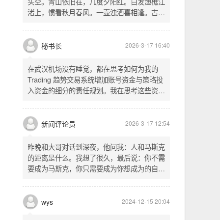
头空。青山依旧在，几度夕阳红。白发渔樵江
渚上，惯看秋月春风。一壶浊酒喜相逢。古今
多少事，都付笑谈中。这首词是《三国演义》
的开篇词，气势磅礴，感慨历史兴衰、人生短
暂。晚饭时在墙上看到这句诗，让人感慨万
秘书长
2026-3-17 16:40
千。历史长河滚滚向前，多少英雄豪杰都随江
水而去。人生短暂，更应珍惜当下，做好每一
在武汉机场没有睡觉，都在思考如何为我的
件事。
Trading 趋势交易系统增加账号资金与策略投
入资金的细分的责任规划。我在思考这些资金
的关系以及逻辑，账号资金是总资金池，策略
投入资金是每个策略单独分配的资金。昨天回
到家之后，我也在为博客增加这些功能，把交
新闻评论员
2026-3-17 12:54
易系统理念落实到代码层面。东西用久了需要
维护，人也是一样，累了就要好好休息。
昨晚和大哥对话到深夜，他问我：人和马斯克
的距离是什么。我想了很久，最后说：你不需
要成为马斯克，你只需要成为你想成为的自
己。说完这句话，我自己也被触动了。我们总
以为差距是钱、是资源、是运气，但真正的差
距可能是——马斯克从不问我应该成为谁，他
wys
2024-12-15 20:04
只问我想做什么。而我们，花了太多时间活成