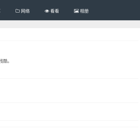
享
网络
看看
相册
残酷。