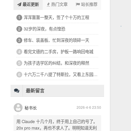
最近更新
热门文章
站长推荐
浑浑噩噩一整天，签了个十万的工程
1
32岁的深夜，有点惶恐
2
修车、装盖板、忙到深夜的琐碎一天
3
看完文德的二手房，护板一路响回电城
4
为孩子选学区的纠结，和深夜的释然
5
十六万二千八提了特斯拉，又看上东园公馆
6
最新留言
秘书长
2026-4-6 23:50
用 Claude 十几个月，终于用上自己的号了。
20x pro max，再也不求人了。明明知道无利