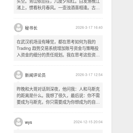
头空。青山依旧在，几度夕阳红。白发渔樵江
渚上，惯看秋月春风。一壶浊酒喜相逢。古今
多少事，都付笑谈中。这首词是《三国演义》
的开篇词，气势磅礴，感慨历史兴衰、人生短
暂。晚饭时在墙上看到这句诗，让人感慨万
秘书长
2026-3-17 16:40
千。历史长河滚滚向前，多少英雄豪杰都随江
水而去。人生短暂，更应珍惜当下，做好每一
在武汉机场没有睡觉，都在思考如何为我的
件事。
Trading 趋势交易系统增加账号资金与策略投
入资金的细分的责任规划。我在思考这些资金
的关系以及逻辑，账号资金是总资金池，策略
投入资金是每个策略单独分配的资金。昨天回
到家之后，我也在为博客增加这些功能，把交
新闻评论员
2026-3-17 12:54
易系统理念落实到代码层面。东西用久了需要
维护，人也是一样，累了就要好好休息。
昨晚和大哥对话到深夜，他问我：人和马斯克
的距离是什么。我想了很久，最后说：你不需
要成为马斯克，你只需要成为你想成为的自
己。说完这句话，我自己也被触动了。我们总
以为差距是钱、是资源、是运气，但真正的差
距可能是——马斯克从不问我应该成为谁，他
wys
2024-12-15 20:04
只问我想做什么。而我们，花了太多时间活成