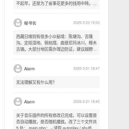
不起早，还是为了省事花更多的钱用中转。链
式代理两层梯子上美国家庭静态 ip 登号，
SSH 用 gost 做 HTTP+SOCKS 转换才能用
多 Agent。配置麻烦了点，设定好了后直接任
秘书长
2026-3-23 15:03
意 IP 进行 SSH 登录。畅用，值得纪念。
西藏日喀则有很多小众秘境：陈塘沟、吉隆
沟、定结湿地、佩枯措、曲登尼玛冰川、樟木
古镇。大部分地区需办理边防证，建议越野
车，最佳季节 5-10 月。从日喀则出发可陆路
经吉隆口岸前往加德满都，沿途风景绝美。
Alarm
2026-3-21 18:47
无法理解又有什么用？
Alarm
2026-3-21 18:45
关于音乐插件的所有修改已完成，可以设置是
否自动播放，是否随机播放。改了三个文件共
5 处： main.php： - 读取 autoplay / shuffle