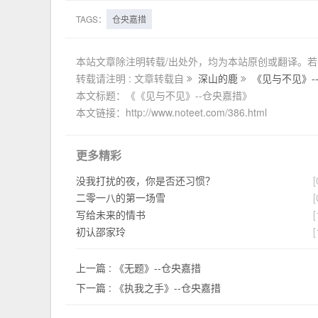
TAGS：
仓央嘉措
本站文章除注明转载/出处外，均为本站原创或翻译。
转载请注明 : 文章转载自
深山的鹿
《见与不见》-
本文标题：《《见与不见》--仓央嘉措》
本文链接：http://www.noteet.com/386.html
更多精彩
没我打扰的夜，你是否还习惯？
[
二零一八的第一场雪
[
写给未来的情书
[
初认邵家玲
[
上一篇 :
《无题》--仓央嘉措
下一篇 :
《执我之手》--仓央嘉措