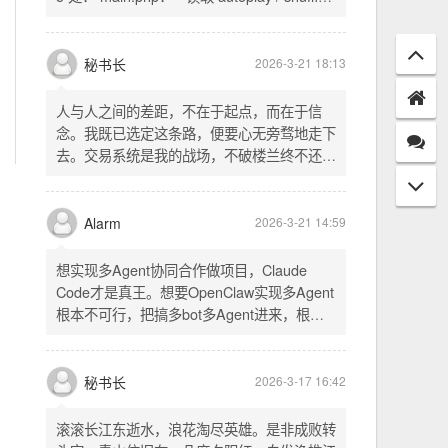
配置项 - 保存时写入这两个配置 - 表单中新增
一行两个复选框（自动播放音乐 / 默认随机播
放），带配套 CSS track.php： - 在 var
秘书长
2026-3-21 18:13
playlist = [...] 后面输出 _p4zAutoplay 和
_p4zShuffle 两个 JS 变量 script.js： -
人与人之间的差距，不在于起点，而在于信
autoplay 从后端变量读取，不再硬编码 false
念。我既已选定这条路，便要心无旁骛地走下
- shuffle 后台开启时强制随机，否则走
去。交易系统是我的战场，不破楼兰终不还。
localStorage 用户偏好
一切桎梏，皆为浮云；一切杂念，皆可舍弃。
唯有目标，不可动摇。
Alarm
2026-3-21 14:59
想实现多Agent协同合作做项目，Claude
Code才是真王。想要OpenClaw实现多Agent
根本不可行，把搞多bot多Agent进来，根本
就是给opus画蛇添足。
秘书长
2026-3-17 16:42
滚滚长江东逝水，浪花淘尽英雄。是非成败转