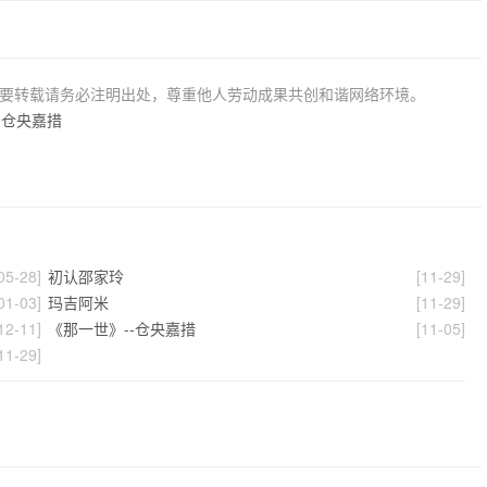
若要转载请务必注明出处，尊重他人劳动成果共创和谐网络环境。
-仓央嘉措
05-28]
初认邵家玲
[11-29]
01-03]
玛吉阿米
[11-29]
12-11]
《那一世》--仓央嘉措
[11-05]
11-29]