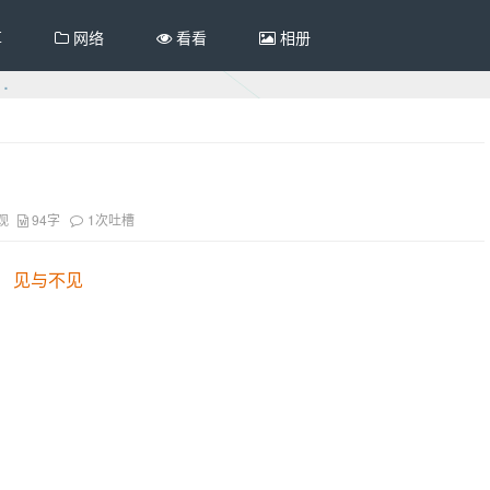
享
网络
看看
相册
观
94字
1次吐槽
见与不见