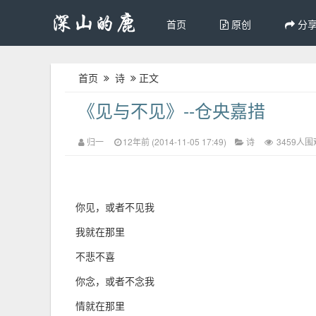
首页
原创
分
首页
诗
正文
《见与不见》--仓央嘉措
归一
12年前 (2014-11-05 17:49)
诗
3459人围
你见，或者不见我
我就在那里
不悲不喜
你念，或者不念我
情就在那里