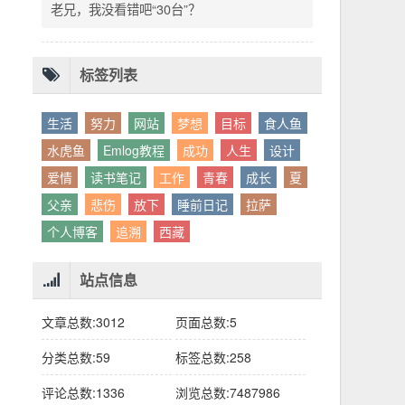
别人眼中的应该。这句话不是安慰，是提醒：
老兄，我没看错吧“30台”？
你的人生，不需要复刻任何人的轨迹。
标签列表
生活
努力
网站
梦想
目标
食人鱼
水虎鱼
Emlog教程
成功
人生
设计
爱情
读书笔记
工作
青春
成长
夏
父亲
悲伤
放下
睡前日记
拉萨
个人博客
追溯
西藏
站点信息
文章总数:3012
页面总数:5
分类总数:59
标签总数:258
评论总数:1336
浏览总数:7487986