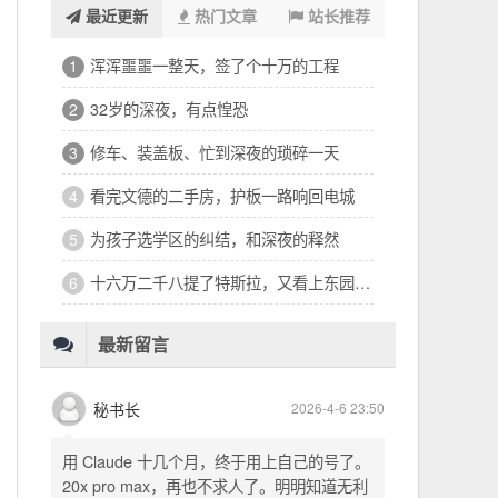
最近更新
热门文章
站长推荐
浑浑噩噩一整天，签了个十万的工程
1
32岁的深夜，有点惶恐
2
修车、装盖板、忙到深夜的琐碎一天
3
看完文德的二手房，护板一路响回电城
4
为孩子选学区的纠结，和深夜的释然
5
十六万二千八提了特斯拉，又看上东园公馆
6
最新留言
秘书长
2026-4-6 23:50
用 Claude 十几个月，终于用上自己的号了。
20x pro max，再也不求人了。明明知道无利