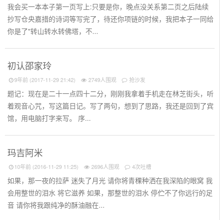
我会买一本本子第一页写上:只要是你，晚点没关系第二页之后陆续
抄写仓央嘉措的诗词等写完了，待还你项链的时候，我把本子一同给
你是了"转山转水转佛塔，不...
初认邵家玲
9年前 (2017-11-29 21:42)
2749人围观
抢沙发
题记：现在是二十一点四十二分，刚刚我拿着手机走在林芝街头，听
着观音心咒，写这篇日记。写了两句，想到了思路，我还是回到了宾
馆，用电脑打字来写。 序...
玛吉阿米
10年前 (2016-11-29 11:25)
2696人围观
4次吐槽
如果，那一夜的拉萨 迷失了月光 请你将青稞种洒在我深陷的眼窝 我
会用整世的泪水 将它滋养 如果，那整世的泪水 停伫不了你远行的足
音 请你将我跟纯净的酥油融在...