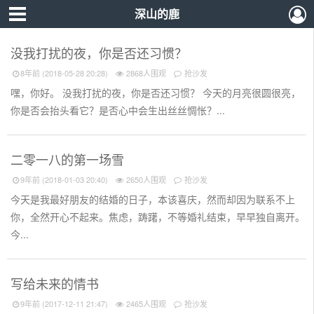
深山的鹿
没我打扰的夜，你是否还习惯？
8年前 (2018-05-28 20:28)
2868人围观
抢沙发
嘿，你好。 没我打扰的夜，你是否还习惯？ 今天的月亮很圆很亮，
你是否会抬头看它？是否心中会生出丝丝惆怅？...
二零一八的第一场雪
9年前 (2018-01-03 20:40)
2650人围观
抢沙发
今天是我最好朋友的结婚的日子，本该喜庆，然而却因为联系不上
你，全然开心不起来。焦虑，踌躇，不等婚礼结束，早早独自离开。
今...
写给未来的情书
9年前 (2017-12-11 21:47)
2465人围观
抢沙发