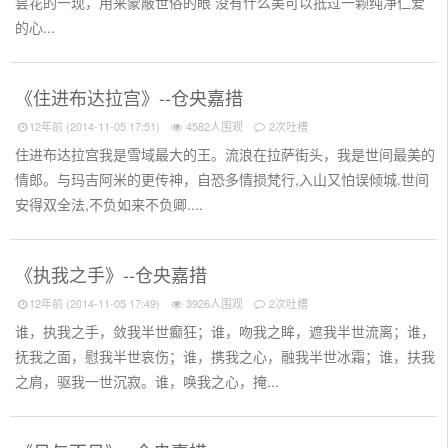
昙花的一现，用来蒙蔽世俗的眼 没有什么美可以抵过一颗纯净仁爱
的心...
《住进布达拉宫》--仓央嘉措
12年前 (2014-11-05 17:51)
4582人围观
2次吐槽
住进布达拉宫我是雪域最大的王。流浪在拉萨街头，我是世间最美的
情郎。与玛吉阿米的更传神，自恐多情损梵行,入山又怕误倾城.世间
安得双全法,不负如来不负卿....
《执我之手》--仓央嘉措
12年前 (2014-11-05 17:49)
3926人围观
2次吐槽
谁，执我之手，敛我半世癫狂；谁，吻我之眸，遮我半世流离；谁，
抚我之面，慰我半世哀伤；谁，携我之心，融我半世冰霜；谁，扶我
之肩，驱我一世沉寂。谁，唤我之心，掩...