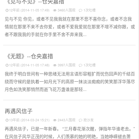
《见与不见》--仓央嘉措
12年前 (2014-11-05 17:49)
3460人围观
1次吐槽
见与不见 你见，或者不见我我就在那里不悲不喜你念，或者不念我
情就在那里不来不去你爱，或者不爱我爱就在那里不增不减你跟，或
者不跟我我的手就在你手里不舍不弃来我...
《无题》--仓央嘉措
12年前 (2014-11-05 17:48)
3997人围观
1次吐槽
我终于明白世间有一种思绪无法用言语形容粗犷而忧伤回声的千结百
绕而守候的是执着一如月光下的高原一抹淡淡痴痴的笑笑那浮华落尽
月色如洗笑那悄然而逝飞花万盏谁是那轻...
再遇风信子
13年前 (2014-03-24 15:21)
2443人围观
抢沙发
再遇风信子，已是一年新春。 “三月春花渐次醒，弹指年华谁老去。”
在风信子风华正茂的时候，人们羡慕的她的明艳，当她峥嵘褪去萧