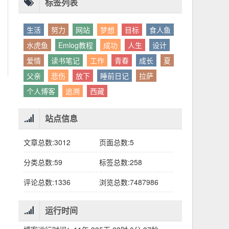
别人眼中的应该。这句话不是安慰，是提醒：
老兄，我没看错吧“30台”？
你的人生，不需要复刻任何人的轨迹。
标签列表
生活
努力
网站
梦想
目标
食人鱼
水虎鱼
Emlog教程
成功
人生
设计
爱情
读书笔记
工作
青春
成长
夏
父亲
悲伤
放下
睡前日记
拉萨
个人博客
追溯
西藏
站点信息
文章总数:3012
页面总数:5
分类总数:59
标签总数:258
评论总数:1336
浏览总数:7487986