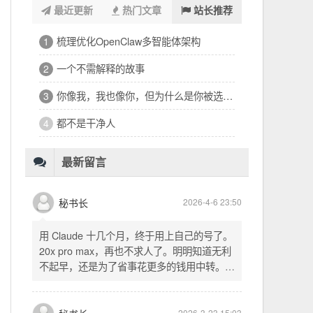
最近更新
热门文章
站长推荐
浑浑噩噩一整天，签了个十万的工程
1
32岁的深夜，有点惶恐
2
修车、装盖板、忙到深夜的琐碎一天
3
看完文德的二手房，护板一路响回电城
4
为孩子选学区的纠结，和深夜的释然
5
十六万二千八提了特斯拉，又看上东园公馆
6
最新留言
秘书长
2026-4-6 23:50
用 Claude 十几个月，终于用上自己的号了。
20x pro max，再也不求人了。明明知道无利