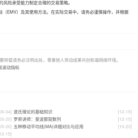
己的风险承受能力制定合理的交易策略。
标（EMV）及其使用方法。在实际交易中，请务必谨慎操作，并根据
若要转载请务必注明出处，尊重他人劳动成果共创和谐网络环境。
易波动指标
06-04]
道氏理论的基础知识
[12-15]
05-20]
罗昇讲师：斐波那契数列
[12-15]
05-20]
五种移动平均线(MA)详细对比与应用
[10-23]
12-15]