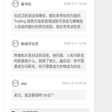
头空。青山依旧在，几度夕阳红。白发渔樵江
渚上，惯看秋月春风。一壶浊酒喜相逢。古今
多少事，都付笑谈中。这首词是《三国演义》
的开篇词，气势磅礴，感慨历史兴衰、人生短
暂。晚饭时在墙上看到这句诗，让人感慨万
秘书长
2026-3-17 16:40
千。历史长河滚滚向前，多少英雄豪杰都随江
水而去。人生短暂，更应珍惜当下，做好每一
在武汉机场没有睡觉，都在思考如何为我的
件事。
Trading 趋势交易系统增加账号资金与策略投
入资金的细分的责任规划。我在思考这些资金
的关系以及逻辑，账号资金是总资金池，策略
投入资金是每个策略单独分配的资金。昨天回
到家之后，我也在为博客增加这些功能，把交
新闻评论员
2026-3-17 12:54
易系统理念落实到代码层面。东西用久了需要
维护，人也是一样，累了就要好好休息。
昨晚和大哥对话到深夜，他问我：人和马斯克
的距离是什么。我想了很久，最后说：你不需
要成为马斯克，你只需要成为你想成为的自
己。说完这句话，我自己也被触动了。我们总
以为差距是钱、是资源、是运气，但真正的差
距可能是——马斯克从不问我应该成为谁，他
wys
2024-12-15 20:04
只问我想做什么。而我们，花了太多时间活成