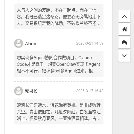
配置项 - 保存时写入这两个配置 - 表单中新增
一行两个复选框（自动播放音乐 / 默认随机播
放），带配套 CSS track.php： - 在 var
秘书长
2026-3-21 18:13
playlist = [...] 后面输出 _p4zAutoplay 和
_p4zShuffle 两个 JS 变量 script.js： -
人与人之间的差距，不在于起点，而在于信
autoplay 从后端变量读取，不再硬编码 false
念。我既已选定这条路，便要心无旁骛地走下
- shuffle 后台开启时强制随机，否则走
去。交易系统是我的战场，不破楼兰终不还。
localStorage 用户偏好
一切桎梏，皆为浮云；一切杂念，皆可舍弃。
唯有目标，不可动摇。
Alarm
2026-3-21 14:59
想实现多Agent协同合作做项目，Claude
Code才是真王。想要OpenClaw实现多Agent
根本不可行，把搞多bot多Agent进来，根本
就是给opus画蛇添足。
秘书长
2026-3-17 16:42
滚滚长江东逝水，浪花淘尽英雄。是非成败转