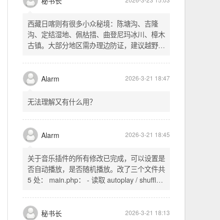
不起早，还是为了省事花更多的钱用中转。链
式代理两层梯子上美国家庭静态 ip 登号，
SSH 用 gost 做 HTTP+SOCKS 转换才能用
多 Agent。配置麻烦了点，设定好了后直接任
秘书长
2026-3-23 15:03
意 IP 进行 SSH 登录。畅用，值得纪念。
西藏日喀则有很多小众秘境：陈塘沟、吉隆
沟、定结湿地、佩枯措、曲登尼玛冰川、樟木
古镇。大部分地区需办理边防证，建议越野
车，最佳季节 5-10 月。从日喀则出发可陆路
经吉隆口岸前往加德满都，沿途风景绝美。
Alarm
2026-3-21 18:47
无法理解又有什么用？
Alarm
2026-3-21 18:45
关于音乐插件的所有修改已完成，可以设置是
否自动播放，是否随机播放。改了三个文件共
5 处： main.php： - 读取 autoplay / shuffle