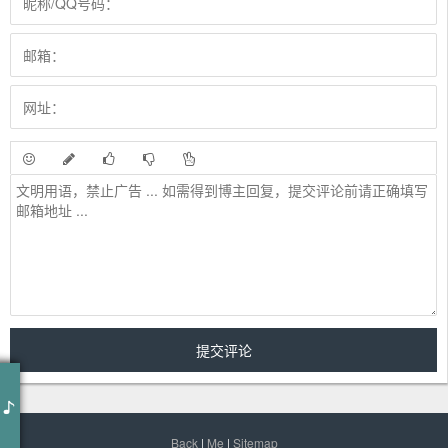
作词 : 席慕蓉
作曲 : 杨弦
编曲 : 江建民
让我与你握别
Back
|
Me
|
Sitemap