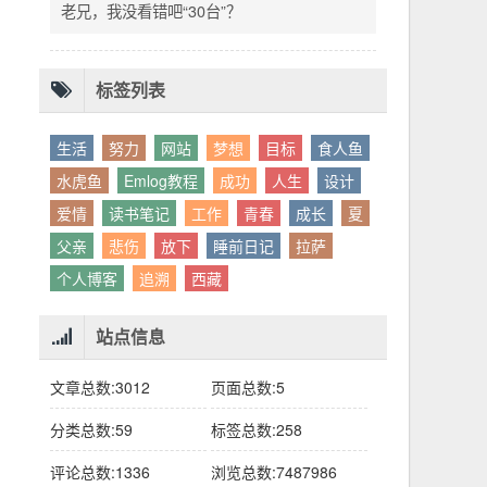
别人眼中的应该。这句话不是安慰，是提醒：
老兄，我没看错吧“30台”？
你的人生，不需要复刻任何人的轨迹。
标签列表
生活
努力
网站
梦想
目标
食人鱼
水虎鱼
Emlog教程
成功
人生
设计
爱情
读书笔记
工作
青春
成长
夏
父亲
悲伤
放下
睡前日记
拉萨
个人博客
追溯
西藏
站点信息
文章总数:3012
页面总数:5
分类总数:59
标签总数:258
评论总数:1336
浏览总数:7487986