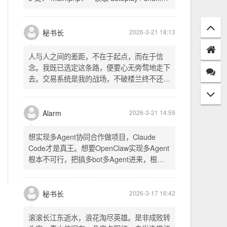
配置项 - 保存时写入这两个配置 - 表单中新增
一行两个复选框（自动播放音乐 / 默认随机播
放），带配套 CSS track.php： - 在 var
秘书长
2026-3-21 18:13
playlist = [...] 后面输出 _p4zAutoplay 和
_p4zShuffle 两个 JS 变量 script.js： -
人与人之间的差距，不在于起点，而在于信
autoplay 从后端变量读取，不再硬编码 false
念。我既已选定这条路，便要心无旁骛地走下
- shuffle 后台开启时强制随机，否则走
去。交易系统是我的战场，不破楼兰终不还。
localStorage 用户偏好
一切桎梏，皆为浮云；一切杂念，皆可舍弃。
唯有目标，不可动摇。
Alarm
2026-3-21 14:59
想实现多Agent协同合作做项目，Claude
Code才是真王。想要OpenClaw实现多Agent
根本不可行，把搞多bot多Agent进来，根本
就是给opus画蛇添足。
秘书长
2026-3-17 16:42
滚滚长江东逝水，浪花淘尽英雄。是非成败转