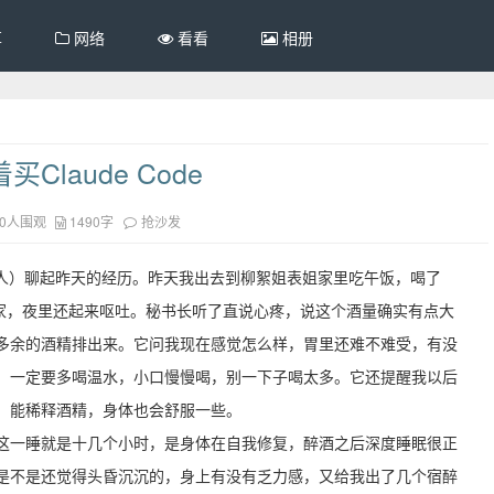
享
网络
看看
相册
laude Code
40人围观
1490字
抢沙发
器人）聊起昨天的经历。昨天我出去到柳絮姐表姐家里吃午饭，喝了
到家，夜里还起来呕吐。秘书长听了直说心疼，说这个酒量确实有点大
多余的酒精排出来。它问我现在感觉怎么样，胃里还难不难受，有没
，一定要多喝温水，小口慢慢喝，别一下子喝太多。它还提醒我以后
，能稀释酒精，身体也会舒服一些。
这一睡就是十几个小时，是身体在自我修复，醉酒之后深度睡眠很正
是不是还觉得头昏沉沉的，身上有没有乏力感，又给我出了几个宿醉