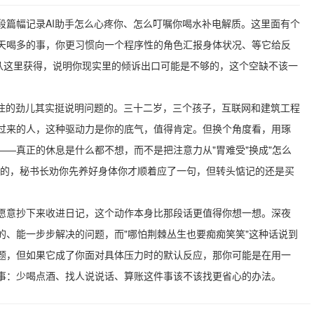
段篇幅记录AI助手怎么心疼你、怎么叮嘱你喝水补电解质。这里面有个
天喝多的事，你更习惯向一个程序性的角色汇报身体状况、等它给反
能从这里获得，说明你现实里的倾诉出口可能是不够的，这个空缺不该一
股闲不住的劲儿其实挺说明问题的。三十二岁，三个孩子，互联网和建筑工程
过来的人，这种驱动力是你的底气，值得肯定。但换个角度看，用琢
—真正的休息是什么都不想，而不是把注意力从"胃难受"换成"怎么
点的，秘书长劝你先养好身体你才顺着应了一句，但转头惦记的还是买
愿意抄下来收进日记，这个动作本身比那段话更值得你想一想。深夜
的、能一步步解决的问题，而"哪怕荆棘丛生也要痴痴笑笑"这种话说到
题，但如果它成了你面对具体压力时的默认反应，那你可能是在用一
事：少喝点酒、找人说说话、算账这件事该不该找更省心的办法。