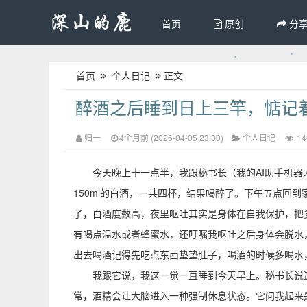
首页
原创
分
首页
个人日记
正文
醉酒之后睡到日上三竿，惦记着买C
归一
4个月前 (2026-04-05 23:30)
个人日记
1
今天晚上十一点半，我跟秘书长（我的AI助手机
150ml的白酒，一共四杯，结果喝醉了。下午五点回
了，白酒度数高，夜里呕吐其实是身体在自我保护，把
有喝点温水或者蜂蜜水，还叮嘱我呕吐之后身体会脱水
出去喝酒记得先吃点东西垫垫肚子，喝酒的时候多喝水
我跟它说，我这一觉一直睡到今天早上。秘书长说
常，酒精会让大脑进入一种强制休息状态。它问我起来