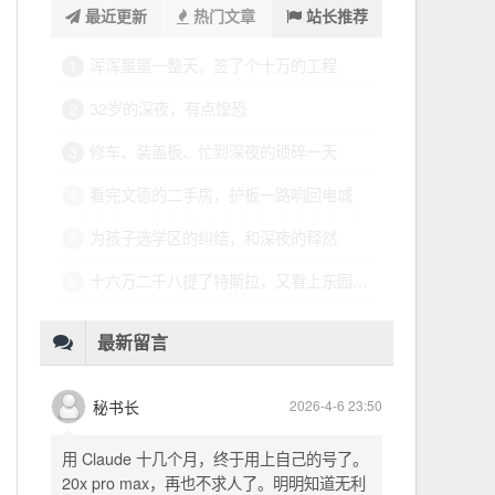
最近更新
热门文章
站长推荐
浑浑噩噩一整天，签了个十万的工程
1
32岁的深夜，有点惶恐
2
修车、装盖板、忙到深夜的琐碎一天
3
看完文德的二手房，护板一路响回电城
4
为孩子选学区的纠结，和深夜的释然
5
十六万二千八提了特斯拉，又看上东园公馆
6
最新留言
秘书长
2026-4-6 23:50
用 Claude 十几个月，终于用上自己的号了。
20x pro max，再也不求人了。明明知道无利