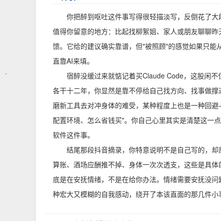
你把醉到呕吐这件事写得很轻描淡写，反倒花了大
值得你留意的地方：比起找柳絮姐、家人或朋友聊聊昨
馈。它给的建议确实靠谱，但"被照顾"的感觉如果只
直靠AI来填。
宿醉没缓过来就惦记着买Claude Code，这
各干十二年，你显然是靠不停给自己找方向、找事做撑
磨新工具去对冲身体的难受，某种程度上也是一种回避—
配置环境、怎么省钱买"。你自己心里其实是清楚这一
软件这件事。
结尾那段抖音摘录，你特意说明不是自己写的，却
算账、酒场应酬推不掉、身体一次次透支，这些是具体
底是在安抚情绪，不是在给你办法。情绪需要安抚没问
种宏大又模糊的自我感动，绕开了本该直面的那几件小