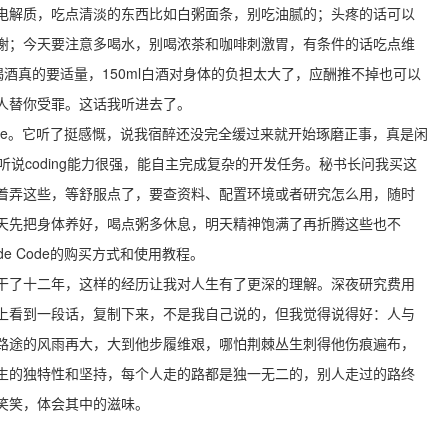
电解质，吃点清淡的东西比如白粥面条，别吃油腻的；头疼的话可以
谢；今天要注意多喝水，别喝浓茶和咖啡刺激胃，有条件的话吃点维
酒真的要适量，150ml白酒对身体的负担太大了，应酬推不掉也可以
人替你受罪。这话我听进去了。
Code。它听了挺感慨，说我宿醉还没完全缓过来就开始琢磨正事，真是闲
编程工具，听说coding能力很强，能自主完成复杂的开发任务。秘书长问我买这
着弄这些，等舒服点了，要查资料、配置环境或者研究怎么用，随时
天先把身体养好，喝点粥多休息，明天精神饱满了再折腾这些也不
e Code的购买方式和使用教程。
干了十二年，这样的经历让我对人生有了更深的理解。深夜研究费用
上看到一段话，复制下来，不是我自己说的，但我觉得说得好：人与
路途的风雨再大，大到他步履维艰，哪怕荆棘丛生刺得他伤痕遍布，
生的独特性和坚持，每个人走的路都是独一无二的，别人走过的路终
笑笑，体会其中的滋味。