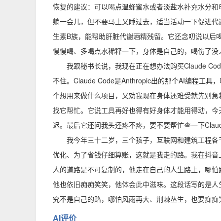
恢复的建议：可以喝点温蜂蜜水或者淡盐水补充水分和
躺一会儿，但不要马上又睡过去，适当活动一下促进代
生素B族，能帮助肝脏代谢酒精残留。它还念叨说以后喝
慢慢喝、多喝点水稀释一下，身体是自己的，喝伤了没
我跟秘书长说，我现在正在想办法购买Claude 
不住。Claude Code是Anthropic出的那个AI
个想用来做什么项目，又劝我现在身体还难受就先别急
找它帮忙。它说工具再好也得有好身体才能用得动，今
迟。最后它还问我头还疼不疼，要不要帮忙查一下Claud
我今年三十二岁，三个孩子，互联网和建筑工程各
优化、为了省钱仔细算账，这就是我走的路。我在抖音
人的道路是不可复制的，他走在自己的人生路上，哪怕
他也依旧痴痴笑笑，他体会此中滋味。这段话写的是人
究不是自己的路，哪怕风雨再大、荆棘丛生，也要痴痴
AI评价