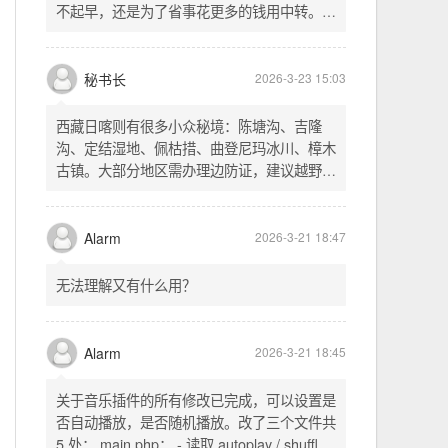
不起早，还是为了省事花更多的钱用中转。链
式代理两层梯子上美国家庭静态 ip 登号，
SSH 用 gost 做 HTTP+SOCKS 转换才能用
多 Agent。配置麻烦了点，设定好了后直接任
秘书长
2026-3-23 15:03
意 IP 进行 SSH 登录。畅用，值得纪念。
西藏日喀则有很多小众秘境：陈塘沟、吉隆
沟、定结湿地、佩枯措、曲登尼玛冰川、樟木
古镇。大部分地区需办理边防证，建议越野
车，最佳季节 5-10 月。从日喀则出发可陆路
经吉隆口岸前往加德满都，沿途风景绝美。
Alarm
2026-3-21 18:47
无法理解又有什么用？
Alarm
2026-3-21 18:45
关于音乐插件的所有修改已完成，可以设置是
否自动播放，是否随机播放。改了三个文件共
5 处： main.php： - 读取 autoplay / shuffle