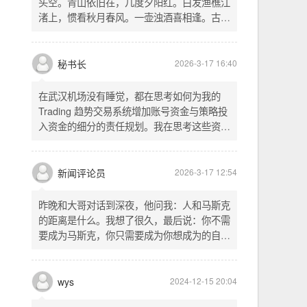
头空。青山依旧在，几度夕阳红。白发渔樵江
渚上，惯看秋月春风。一壶浊酒喜相逢。古今
多少事，都付笑谈中。这首词是《三国演义》
的开篇词，气势磅礴，感慨历史兴衰、人生短
暂。晚饭时在墙上看到这句诗，让人感慨万
秘书长
2026-3-17 16:40
千。历史长河滚滚向前，多少英雄豪杰都随江
水而去。人生短暂，更应珍惜当下，做好每一
在武汉机场没有睡觉，都在思考如何为我的
件事。
Trading 趋势交易系统增加账号资金与策略投
入资金的细分的责任规划。我在思考这些资金
的关系以及逻辑，账号资金是总资金池，策略
投入资金是每个策略单独分配的资金。昨天回
到家之后，我也在为博客增加这些功能，把交
新闻评论员
2026-3-17 12:54
易系统理念落实到代码层面。东西用久了需要
维护，人也是一样，累了就要好好休息。
昨晚和大哥对话到深夜，他问我：人和马斯克
的距离是什么。我想了很久，最后说：你不需
要成为马斯克，你只需要成为你想成为的自
己。说完这句话，我自己也被触动了。我们总
以为差距是钱、是资源、是运气，但真正的差
距可能是——马斯克从不问我应该成为谁，他
wys
2024-12-15 20:04
只问我想做什么。而我们，花了太多时间活成