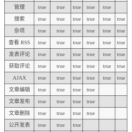
管理
true
true
true
true
true
搜索
true
true
true
true
true
true
杂项
true
true
true
true
true
true
查看 RSS
true
true
true
true
true
true
发表评论
true
true
true
true
true
true
获取评论
true
true
true
true
true
true
AJAX
true
true
true
true
true
true
文章编辑
true
true
true
true
文章发布
true
true
true
true
文章删除
true
true
true
true
公开发表
true
true
true