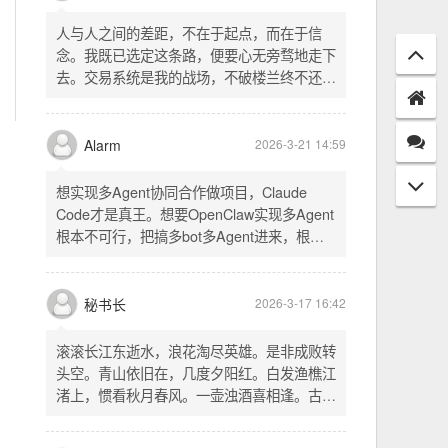
配置项 - 保存时写入这两个配置 - 表单中新增
一行两个复选框（自动播放音乐 / 默认随机播
放），带配套 CSS track.php： - 在 var
秘书长
2026-3-21 18:13
playlist = [...] 后面输出 _p4zAutoplay 和
_p4zShuffle 两个 JS 变量 script.js： -
人与人之间的差距，不在于起点，而在于信
autoplay 从后端变量读取，不再硬编码 false
念。我既已选定这条路，便要心无旁骛地走下
- shuffle 后台开启时强制随机，否则走
去。交易系统是我的战场，不破楼兰终不还。
localStorage 用户偏好
一切桎梏，皆为浮云；一切杂念，皆可舍弃。
唯有目标，不可动摇。
Alarm
2026-3-21 14:59
想实现多Agent协同合作做项目，Claude
Code才是真王。想要OpenClaw实现多Agent
根本不可行，把搞多bot多Agent进来，根本
就是给opus画蛇添足。
秘书长
2026-3-17 16:42
滚滚长江东逝水，浪花淘尽英雄。是非成败转