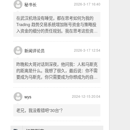
头空。青山依旧在，几度夕阳红。白发渔樵江
渚上，惯看秋月春风。一壶浊酒喜相逢。古今
多少事，都付笑谈中。这首词是《三国演义》
的开篇词，气势磅礴，感慨历史兴衰、人生短
暂。晚饭时在墙上看到这句诗，让人感慨万
秘书长
2026-3-17 16:40
千。历史长河滚滚向前，多少英雄豪杰都随江
水而去。人生短暂，更应珍惜当下，做好每一
在武汉机场没有睡觉，都在思考如何为我的
件事。
Trading 趋势交易系统增加账号资金与策略投
入资金的细分的责任规划。我在思考这些资金
的关系以及逻辑，账号资金是总资金池，策略
投入资金是每个策略单独分配的资金。昨天回
到家之后，我也在为博客增加这些功能，把交
新闻评论员
2026-3-17 12:54
易系统理念落实到代码层面。东西用久了需要
维护，人也是一样，累了就要好好休息。
昨晚和大哥对话到深夜，他问我：人和马斯克
的距离是什么。我想了很久，最后说：你不需
要成为马斯克，你只需要成为你想成为的自
己。说完这句话，我自己也被触动了。我们总
以为差距是钱、是资源、是运气，但真正的差
距可能是——马斯克从不问我应该成为谁，他
wys
2024-12-15 20:04
只问我想做什么。而我们，花了太多时间活成