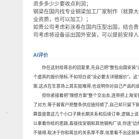
资多多少少要收点利润；
钢梁在国内找专业钢梁加工厂家制作（就算大
业资质，也可以加工）；
如贵公司考虑彩涂卷在国内压型出国，结合贵
司考虑将设备运出国外安装，可以提前安排人
AI评价
你在这封给蒋总的回复里,先自己把"整包出国安装
个虚高的报价陪标,不如坦白说"没必要太详细报价"。
案,这点在生意场上其实挺难得,也说明你对自己产品的
但你紧接着把"理想方案"整个交出去,连带把上海
了对方,等于替客户把整条供应链捋顺了,自己却只留
算盘是靠这几个小口子换长期关系和后续订单,逻辑上
以拿着你给的思路,直接找宝钢和其他钢构厂谈,你连"
不值得,取决于你和蒋总的关系厚不厚,信里看不出这层