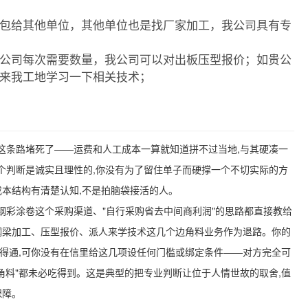
包给其他单位，其他单位也是找厂家加工，我公司具有专
公司每次需要数量，我公司可以对出板压型报价；如贵公
来我工地学习一下相关技术；
"这条路堵死了——运费和人工成本一算就知道拼不过当地,与其硬凑一
这个判断是诚实且理性的,你没有为了留住单子而硬撑一个不切实际的方
成本结构有清楚认知,不是拍脑袋接活的人。
宝钢彩涂卷这个采购渠道、"自行采购省去中间商利润"的思路都直接教给
下钢梁加工、压型报价、派人来学技术这几个边角料业务作为退路。你的
说得通,可你没有在信里给这几项设任何门槛或绑定条件——对方完全可
边角料"都未必吃得到。这是典型的把专业判断让位于人情世故的取舍,值
保障。