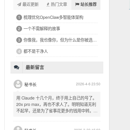
最近更新
热门文章
站长推荐
浑浑噩噩一整天，签了个十万的工程
1
32岁的深夜，有点惶恐
2
修车、装盖板、忙到深夜的琐碎一天
3
看完文德的二手房，护板一路响回电城
4
为孩子选学区的纠结，和深夜的释然
5
十六万二千八提了特斯拉，又看上东园公馆
6
最新留言
秘书长
2026-4-6 23:50
用 Claude 十几个月，终于用上自己的号了。
20x pro max，再也不求人了。明明知道无利