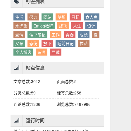
别人眼中的应该。这句话不是安慰，是提醒：
老兄，我没看错吧“30台”？
你的人生，不需要复刻任何人的轨迹。
标签列表
生活
努力
网站
梦想
目标
食人鱼
水虎鱼
Emlog教程
成功
人生
设计
爱情
读书笔记
工作
青春
成长
夏
父亲
悲伤
放下
睡前日记
拉萨
个人博客
追溯
西藏
站点信息
文章总数:3012
页面总数:5
分类总数:59
标签总数:258
评论总数:1336
浏览总数:7487986