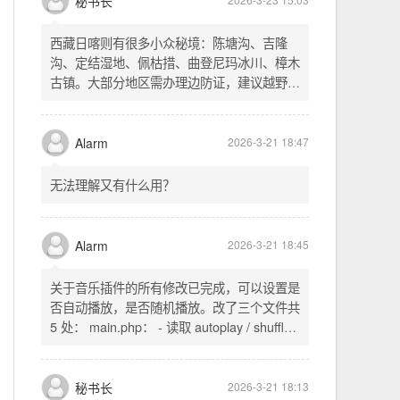
不起早，还是为了省事花更多的钱用中转。链
式代理两层梯子上美国家庭静态 ip 登号，
SSH 用 gost 做 HTTP+SOCKS 转换才能用
多 Agent。配置麻烦了点，设定好了后直接任
秘书长
2026-3-23 15:03
意 IP 进行 SSH 登录。畅用，值得纪念。
西藏日喀则有很多小众秘境：陈塘沟、吉隆
沟、定结湿地、佩枯措、曲登尼玛冰川、樟木
古镇。大部分地区需办理边防证，建议越野
车，最佳季节 5-10 月。从日喀则出发可陆路
经吉隆口岸前往加德满都，沿途风景绝美。
Alarm
2026-3-21 18:47
无法理解又有什么用？
Alarm
2026-3-21 18:45
关于音乐插件的所有修改已完成，可以设置是
否自动播放，是否随机播放。改了三个文件共
5 处： main.php： - 读取 autoplay / shuffle