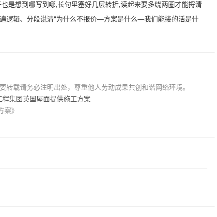
子也是想到哪写到哪,长句里塞好几层转折,读起来要多绕两圈才能捋清
一遍逻辑、分段说清"为什么不报价—方案是什么—我们能接的活是什
若要转载请务必注明出处，尊重他人劳动成果共创和谐网络环境。
工程集团英国屋面提供施工方案
方案》