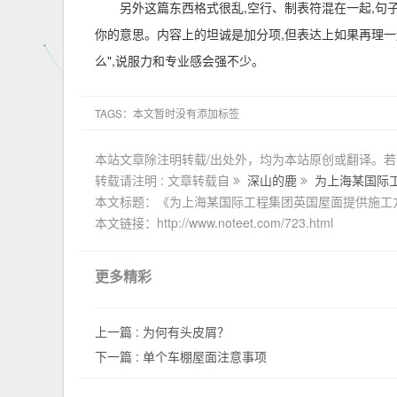
另外这篇东西格式很乱,空行、制表符混在一起,句
你的意思。内容上的坦诚是加分项,但表达上如果再理
么",说服力和专业感会强不少。
TAGS：本文暂时没有添加标签
本站文章除注明转载/出处外，均为本站原创或翻译。
转载请注明 : 文章转载自
深山的鹿
为上海某国际
本文标题：《为上海某国际工程集团英国屋面提供施工
本文链接：http://www.noteet.com/723.html
更多精彩
上一篇 :
为何有头皮屑？
下一篇 :
单个车棚屋面注意事项