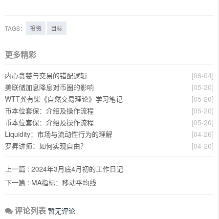
TAGS：
投资
目标
更多精彩
内心贪婪与交易的错配逻辑
[06-04]
美联储加息降息对币圈的影响
[05-20]
WTT龚有柴《自然交易理论》学习笔记
[05-20]
币本位套保：介绍及操作流程
[05-20]
币本位套保：介绍及操作流程
[05-20]
Liquidity：市场与流动性行为的理解
[04-26]
罗昇讲师：如何实现自由？
[04-26]
上一篇 :
2024年3月底4月初的工作日记
下一篇 :
MA指标：移动平均线
评论列表
暂无评论