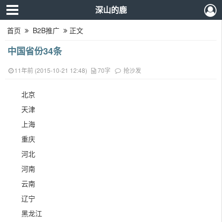
深山的鹿
首页
B2B推广
正文
中国省份34条
11年前 (2015-10-21 12:48)
70字
抢沙发
北京
天津
上海
重庆
河北
河南
云南
辽宁
黑龙江