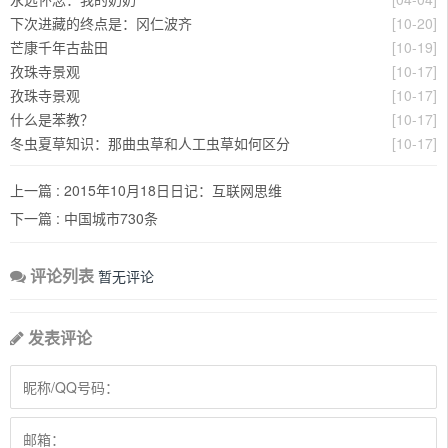
下次进藏的终点是：冈仁波齐
[10-20]
芒康千年古盐田
[10-19]
​孜珠寺景观
[10-17]
​孜珠寺景观
[10-17]
什么是苯教？
[10-17]
冬虫夏草知识：那曲虫草和人工虫草如何区分
[10-17]
上一篇 :
2015年10月18日日记：互联网思维
下一篇 :
中国城市730条
评论列表
暂无评论
发表评论