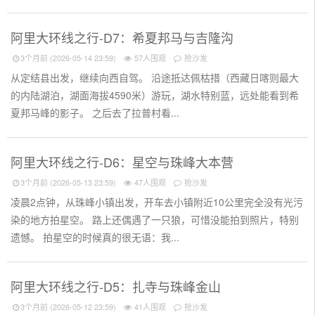
阿里大环线之行-D7：希夏邦马与吉隆沟
3个月前 (2026-05-14 23:59)
57人围观
抢沙发
从定结县出发，继续向西自驾。 沿途抵达佩枯措（西藏日喀则最大
的内陆湖泊，湖面海拔4590米）游玩，湖水特别蓝，远处能看到希
夏邦马峰的影子。 之后去了拉普村看...
阿里大环线之行-D6：星空与珠峰大本营
3个月前 (2026-05-13 23:59)
47人围观
抢沙发
凌晨2点钟，从珠峰小镇出发，开车去小镇附近10公里完全没有光污
染的地方拍星空。 路上还偶遇了一只狼，可惜没能拍到照片，特别
遗憾。 拍星空的时候真的很无语：我...
阿里大环线之行-D5：扎寺与珠峰金山
3个月前 (2026-05-12 23:59)
41人围观
抢沙发