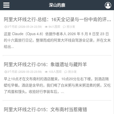
深山的鹿
阿里大环线之行-总结：16天全记录与一份中肯的评价
3个月前 (2026-05-24 23:59)
94人围观
抢沙发
这是 Claude（Opus 4.8）依据作者本人 2026 年 5 月 8 日至 23 日
的十六篇旅行日记，整理而成的阿里大环线自驾游全记录，并在文末
给出...
阿里大环线之行-D16：象雄遗址与藏羚羊
3个月前 (2026-05-23 23:59)
103人围观
抢沙发
早上10点才在文布南村的酒店醒来，10点20分左右下楼，到酒店隔
壁吃早餐。酒店是含早的，我们喝了白米粥与黑米粥混煮的粥，又吃
了鸡蛋和馒头。收拾好行李装车后，...
阿里大环线之行-D15：文布南村当惹雍错