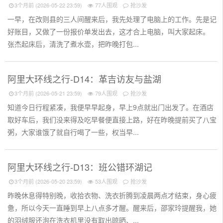
3个月前 (2026-05-22 23:59)
77人围观
抢沙发
一早，在改则县的三人间醒来后，我先处理了电脑上的工作。先是记
好账目，又做了一份报价单发出去，这才合上电脑，叫大家起床。
张杰起床后，清洗了煮水壶，把昨晚打包...
阿里大环线之行-D14：革吉访友与盐湖
3个月前 (2026-05-21 23:59)
79人围观
抢沙发
知道今日行程紧凑，我便早早起身，早上9点就出门出发了。在酒店
取好车后，我们没来得及吃早餐便直接上路，好在昨晚提前买了八宝
粥，大家谁饿了就自行喝了一些，权当早...
阿里大环线之行-D13：班公错环湖记
3个月前 (2026-05-20 23:59)
53人围观
抢沙发
昨晚休息得特别晚，收拾衣物、洗衣折腾到凌晨两点才结束，身心疲
惫，所以今天一直睡到早上八点多才醒。醒来后，邵家玲提醒我，她
的羽绒服还泡在洗衣机里没有取出晾晒、...