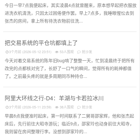
今日一早7点我便起床，其实凌晨4点就曾醒来，原本想早起把衣服放
进洗衣机清洗，只因太过困倦便作罢。早上7点多，我睡眼惺忪去到
张杰的房间，拿上所有待洗衣物前往洗...
把交易系统的平仓坑都填上了
3个月前 (2026-05-12 23:51)
53人围观
抢沙发
今天对着交易系统的陈年旧bug啃了整整一天，忙到凌晨终于把所有
改完的点都核对完了，长舒了一口气的瞬间，觉得所有的耗神都值
了。之前最头疼的就是多周期同币种持仓...
阿里大环线之行-D4：羊湖与卡若拉冰川
3个月前 (2026-05-11 23:59)
38人围观
抢沙发
早晨8点我便准时起床，第一时间联系了二舅哥邵家辉，他和张杰起
床后，先行前往大昭寺游玩；临近9点，邵家玲也动身前往大昭寺，
我则留在房间整理行李。没想到邵家玲的...