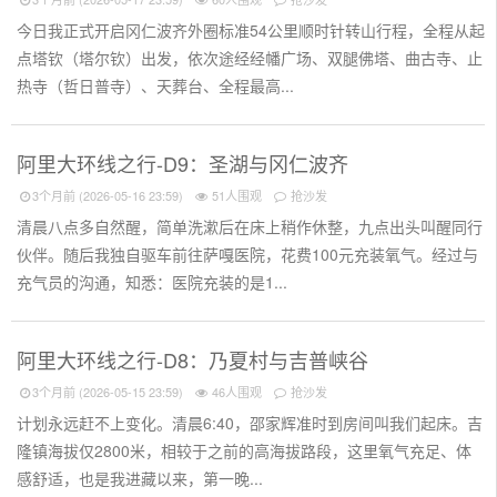
今日我正式开启冈仁波齐外圈标准54公里顺时针转山行程，全程从起
点塔钦（塔尔钦）出发，依次途经经幡广场、双腿佛塔、曲古寺、止
热寺（哲日普寺）、天葬台、全程最高...
阿里大环线之行-D9：圣湖与冈仁波齐
3个月前 (2026-05-16 23:59)
51人围观
抢沙发
清晨八点多自然醒，简单洗漱后在床上稍作休整，九点出头叫醒同行
伙伴。随后我独自驱车前往萨嘎医院，花费100元充装氧气。经过与
充气员的沟通，知悉：医院充装的是1...
阿里大环线之行-D8：乃夏村与吉普峡谷
3个月前 (2026-05-15 23:59)
46人围观
抢沙发
计划永远赶不上变化。清晨6:40，邵家辉准时到房间叫我们起床。吉
隆镇海拔仅2800米，相较于之前的高海拔路段，这里氧气充足、体
感舒适，也是我进藏以来，第一晚...