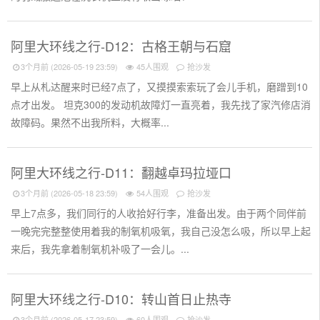
阿里大环线之行-D12：古格王朝与石窟
3个月前 (2026-05-19 23:59)
45人围观
抢沙发
早上从札达醒来时已经7点了，又摸摸索索玩了会儿手机，磨蹭到10
点才出发。 坦克300的发动机故障灯一直亮着，我先找了家汽修店消
故障码。果然不出我所料，大概率...
阿里大环线之行-D11：翻越卓玛拉垭口
3个月前 (2026-05-18 23:59)
54人围观
抢沙发
早上7点多，我们同行的人收拾好行李，准备出发。由于两个同伴前
一晚完完整整使用着我的制氧机吸氧，我自己没怎么吸，所以早上起
来后，我先拿着制氧机补吸了一会儿。...
阿里大环线之行-D10：转山首日止热寺
3个月前 (2026-05-17 23:59)
60人围观
抢沙发