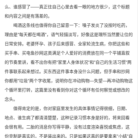
么、谁感冒了——真正往自己心里去看一眼的地方很少，这个标题
和内容之间是有落差的。
喝酒这条线也值得你自己留意一下：嗓子发炎了没按时吃药，
理由是"每天都在喝酒"，语气轻描淡写，好像这是理所当然要让位的
日常安排。老婆怀孕、孩子后来感冒、全家轮流生病，你把这些和
买手串、买电鱼抄网这类满足个人爱好的消费放在同一个平铺直叙
的节奏里讲，看不出你有把"家里人身体状况"和"自己的生活习惯"两
件事联系起来想过。买东西这件事本身没什么问题，但手串和抄网
你都用"垃圾"两个字收尾，说明你在冲动购物—失望—再冲动购物这
个循环里打转，这篇里没有看到你对这个循环有任何察觉或想改的
念头。
值得肯定的是，你对家庭里发生的具体事情记得很细，日期、
地点、谁生病了都清清楚楚，这种记录习惯本身是好的，将来回看
会很有用。二胎的消息你写得平静，没有过度渲染喜悦或焦虑，这
份克制是真实的，不是装出来的。只是如果这真的是要拿来"小结"自