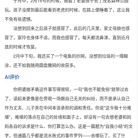
于月中，2月16号的时候，我载了老婆孩子去了茂名森林公园
玩。孩子没撑到最后能看到老虎的时候，在路上便睡着了，这让我
不免有些遗憾。
没想到回来之后孩子就感冒了，此后的几天里，家丈母娘也感
冒了，家玲也身体不适，而我也感冒了。每天都流鼻涕，直到近月
底的时候才恢复。
2月中下旬，我还买了一个电鱼的抄网，没想到垃圾的一塌糊
涂，还不如我随用圆盘撒网的收获多。
AI评价
你把婆媳矛盾这件事写得很轻，一句"我也不能免俗"就带过去
了，读起来更像是在旁观一场跟自己无关的纠纷，而不是承认自己
作为丈夫、儿子夹在中间本该承担的调和责任。你说"这令我十分难
堪"，难堪的落点在自己的处境和面子上，却没有一句去想老婆和妈
妈各自的诉求是什么、你打算怎么办。这是一篇题为"自我小结"的文
字，但通篇几乎都是流水账式的事件罗列——去哪玩了、买了什