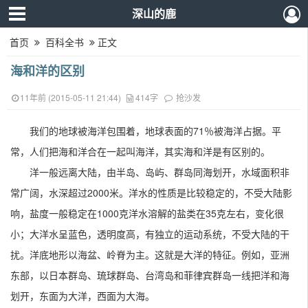
深山的鹿
首页
百科全书
正文
海和洋的区别
11年前 (2015-05-11 21:44)
414字
抢沙发
我们的地球被海洋包围着，地球表面的71％被海洋占据。平
常，人们把海和洋合在一起叫海洋，其实海和洋是有区别的。
洋一般远离大陆，由半岛、岛屿、群岛同海划开，水域面积非
常广阔，水深超过2000米。洋水的性质是比较稳定的，不受大陆影
响，盐度一般稳定在1000克洋水溶解的盐类在35克左右，变化很
小；大洋水呈蓝色，透明度高，有独立的运动系统，不受大陆的干
扰。洋底地形以海盆、岭脊为主。这就是大洋的特征。例如，亚洲
东部，以日本群岛、琉球群岛、台湾岛和菲律宾群岛一线把洋和海
划开，东面为大洋，西面为大海。