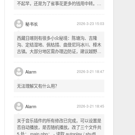
不起早，还是为了省事花更多的钱用中转。链
式代理两层梯子上美国家庭静态 ip 登号，
SSH 用 gost 做 HTTP+SOCKS 转换才能用
多 Agent。配置麻烦了点，设定好了后直接任
秘书长
2026-3-23 15:03
意 IP 进行 SSH 登录。畅用，值得纪念。
西藏日喀则有很多小众秘境：陈塘沟、吉隆
沟、定结湿地、佩枯措、曲登尼玛冰川、樟木
古镇。大部分地区需办理边防证，建议越野
车，最佳季节 5-10 月。从日喀则出发可陆路
经吉隆口岸前往加德满都，沿途风景绝美。
Alarm
2026-3-21 18:47
无法理解又有什么用？
Alarm
2026-3-21 18:45
关于音乐插件的所有修改已完成，可以设置是
否自动播放，是否随机播放。改了三个文件共
5 处： main.php： - 读取 autoplay / shuffle