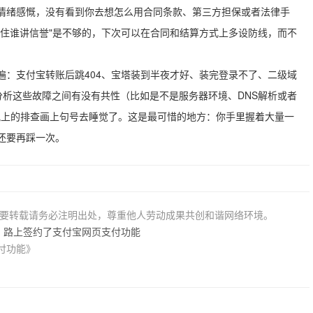
情绪感慨，没有看到你去想怎么用合同条款、第三方担保或者法律手
记住谁讲信誉"是不够的，下次可以在合同和结算方式上多设防线，而不
遍：支付宝转账后跳404、宝塔装到半夜才好、装完登录不了、二级域
分析这些故障之间有没有共性（比如是不是服务器环境、DNS解析或者
一晚上的排查画上句号去睡觉了。这是最可惜的地方：你手里握着大量一
还要再踩一次。
若要转载请务必注明出处，尊重他人劳动成果共创和谐网络环境。
，路上签约了支付宝网页支付功能
付功能》