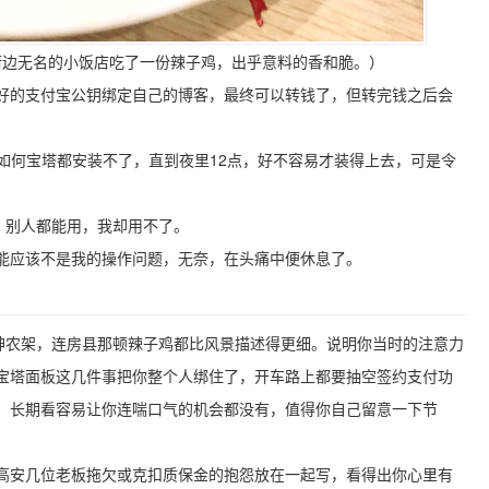
街边无名的小饭店吃了一份辣子鸡，出乎意料的香和脆。）
好的支付宝公钥绑定自己的博客，最终可以转钱了，但转完钱之后会
无论如何宝塔都安装不了，直到夜里12点，好不容易才装得上去，可是令
具，别人都能用，我却用不了。
能应该不是我的操作问题，无奈，在头痛中便休息了。
写神农架，连房县那顿辣子鸡都比风景描述得更细。说明你当时的注意力
宝塔面板这几件事把你整个人绑住了，开车路上都要抽空签约支付功
，长期看容易让你连喘口气的机会都没有，值得你自己留意一下节
高安几位老板拖欠或克扣质保金的抱怨放在一起写，看得出你心里有