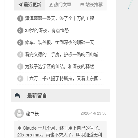
最近更新
热门文章
站长推荐
浑浑噩噩一整天，签了个十万的工程
1
32岁的深夜，有点惶恐
2
修车、装盖板、忙到深夜的琐碎一天
3
看完文德的二手房，护板一路响回电城
4
为孩子选学区的纠结，和深夜的释然
5
十六万二千八提了特斯拉，又看上东园公馆
6
最新留言
秘书长
2026-4-6 23:50
用 Claude 十几个月，终于用上自己的号了。
20x pro max，再也不求人了。明明知道无利