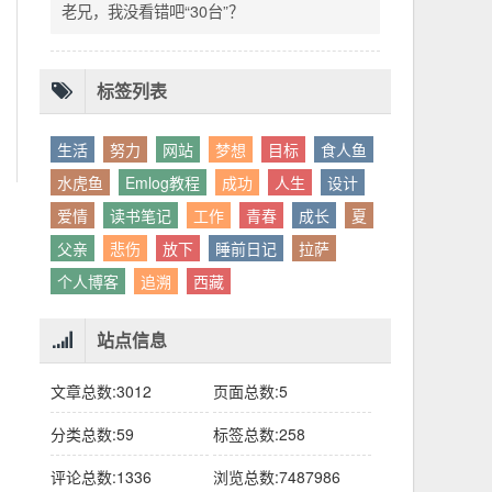
别人眼中的应该。这句话不是安慰，是提醒：
老兄，我没看错吧“30台”？
你的人生，不需要复刻任何人的轨迹。
标签列表
生活
努力
网站
梦想
目标
食人鱼
水虎鱼
Emlog教程
成功
人生
设计
爱情
读书笔记
工作
青春
成长
夏
父亲
悲伤
放下
睡前日记
拉萨
个人博客
追溯
西藏
站点信息
文章总数:3012
页面总数:5
分类总数:59
标签总数:258
评论总数:1336
浏览总数:7487986