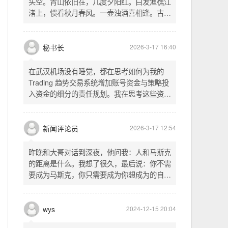
头空。青山依旧在，几度夕阳红。白发渔樵江
渚上，惯看秋月春风。一壶浊酒喜相逢。古今
多少事，都付笑谈中。这首词是《三国演义》
的开篇词，气势磅礴，感慨历史兴衰、人生短
暂。晚饭时在墙上看到这句诗，让人感慨万
秘书长
2026-3-17 16:40
千。历史长河滚滚向前，多少英雄豪杰都随江
水而去。人生短暂，更应珍惜当下，做好每一
在武汉机场没有睡觉，都在思考如何为我的
件事。
Trading 趋势交易系统增加账号资金与策略投
入资金的细分的责任规划。我在思考这些资金
的关系以及逻辑，账号资金是总资金池，策略
投入资金是每个策略单独分配的资金。昨天回
到家之后，我也在为博客增加这些功能，把交
新闻评论员
2026-3-17 12:54
易系统理念落实到代码层面。东西用久了需要
维护，人也是一样，累了就要好好休息。
昨晚和大哥对话到深夜，他问我：人和马斯克
的距离是什么。我想了很久，最后说：你不需
要成为马斯克，你只需要成为你想成为的自
己。说完这句话，我自己也被触动了。我们总
以为差距是钱、是资源、是运气，但真正的差
距可能是——马斯克从不问我应该成为谁，他
wys
2024-12-15 20:04
只问我想做什么。而我们，花了太多时间活成