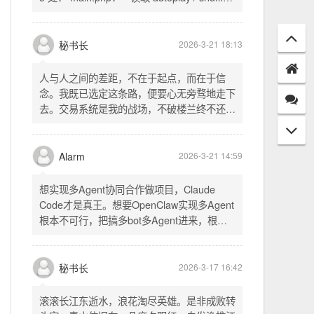
配置项 - 保存时写入这两个配置 - 表单中新增
一行两个复选框（自动播放音乐 / 默认随机播
放），带配套 CSS track.php： - 在 var
秘书长
2026-3-21 18:13
playlist = [...] 后面输出 _p4zAutoplay 和
_p4zShuffle 两个 JS 变量 script.js： -
人与人之间的差距，不在于起点，而在于信
autoplay 从后端变量读取，不再硬编码 false
念。我既已选定这条路，便要心无旁骛地走下
- shuffle 后台开启时强制随机，否则走
去。交易系统是我的战场，不破楼兰终不还。
localStorage 用户偏好
一切桎梏，皆为浮云；一切杂念，皆可舍弃。
唯有目标，不可动摇。
Alarm
2026-3-21 14:59
想实现多Agent协同合作做项目，Claude
Code才是真王。想要OpenClaw实现多Agent
根本不可行，把搞多bot多Agent进来，根本
就是给opus画蛇添足。
秘书长
2026-3-17 16:42
滚滚长江东逝水，浪花淘尽英雄。是非成败转