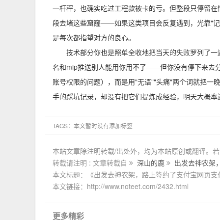
一杆秤，也确实吃过工程款被卡的亏。但整段只停留在
段去堵这些窟窿——如果这类项目会反复遇到，光靠"
是每次都指望对方的良心。
技术部分你也是照单全收地把当天的失败罗列了一
名和mip推送别人能用你用不了——但你没有停下来去
账号权限的问题），而是用"无语""头痛"两个词就把
手的踩坑记录，却没有把它们提炼成经验，明天大概率
TAGS：本文暂时没有添加标签
本站文章除注明转载/出处外，均为本站原创或翻译。
转载请注明 : 文章转载自
深山的鹿
出发去神农架
本文标题：《出发去神农架，路上签约了支付宝网页支
本文链接：http://www.noteet.com/2432.html
更多精彩