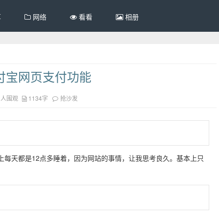
享
网络
看看
相册
付宝网页支付功能
1人围观
1134字
抢沙发
本上每天都是12点多睡着，因为网站的事情，让我思考良久。基本上只