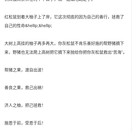
红松鼠划着大柚子上了岸，它这次彻底的因为自己的善行，拯救了
自己的性命&hellip;&hellip;
大树上高挂的柚子再多再大，你灰松鼠不肯乐善好施的帮野猪摘下
来，野猪也无法爬上高树把它摘下来抛给你把你灰松鼠救出“苦海”。
帮猪之果，渡自出波！
善良之果，救己出祸！
济人之柚，把己拯救！
施恩于前，受恩于后！