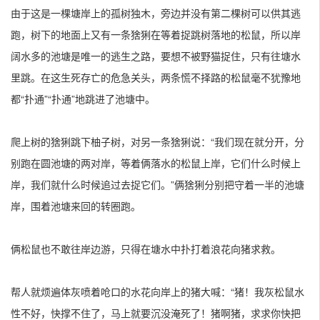
由于这是一棵塘岸上的孤树独木，旁边并没有第二棵树可以供其逃
跑，树下的地面上又有一条猞猁在等着捉跳树落地的松鼠，所以岸
阔水多的池塘是唯一的逃生之路，要想不被野猫捉住，只有往塘水
里跳。在这生死存亡的危急关头，两条慌不择路的松鼠毫不犹豫地
都“扑通”“扑通”地跳进了池塘中。
爬上树的猞猁跳下柚子树，对另一条猞猁说：“我们现在就分开，分
别跑在圆池塘的两对岸，等着俩落水的松鼠上岸，它们什么时候上
岸，我们就什么时候追过去捉它们。”俩猞猁分别把守着一半的池塘
岸，围着池塘来回的转圈跑。
俩松鼠也不敢往岸边游，只得在塘水中扑打着浪花向猪求救。
帮人就烦遍体灰喷着呛口的水花向岸上的猪大喊：“猪！我灰松鼠水
性不好，快撑不住了，马上就要沉没淹死了！猪啊猪，求求你快把