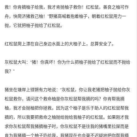
救！你肯摘柚子给我，我才肯抛柚子救你！红松鼠，善良之柚可作
舟，快爬济猪救己柚！”野猪高喊着抱着柚子，朝着红松鼠用力一
抛，它就把柚子抛给了红松鼠。
红松鼠爬上漂在自己身边水面上的大柚子上，总算安全了。
灰松鼠大叫：“猪！你真坏！你为什么把柚子抛给了红松鼠而不抛给
我？”
猪坐在塘岸上铿锵有力地说：“灰松鼠，你让我老猪把柚子抛给你灰
松鼠救你，请问这个救命柚是你灰松鼠帮我摘的吗？你肯帮我摘
柚，我才会抛柚把你拯救。因为这个柚子是乐于助人的红松鼠帮我
摘的，所以我要把救命之柚抛给抛给我柚子的红松鼠。如果刚才我
求你灰松鼠帮我猪摘柚子时，你灰松鼠不是往我的猪嘴里拉屎而是
肯为我猪摘一个柚子扔给我，我猪现在也会毫不迟疑地把你帮我摘