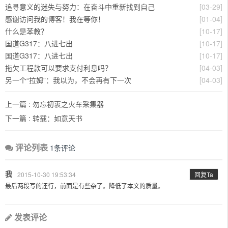
追寻意义的迷失与努力：在奋斗中重新找到自己
[03-29]
感谢访问我的博客！我在等你！
[01-04]
什么是苯教？
[10-17]
国道G317：八进七出
[10-17]
国道G317：八进七出
[10-17]
拖欠工程款可以要求支付利息吗？
[04-03]
另一个“拉姆”：我以为，不会再有下一次
[04-03]
上一篇 :
勿忘初衷之火车采集器
下一篇 :
转载：如意天书
评论列表
1条评论
我
2015-10-30 19:53:34
回复Ta
最后两段写的还行，前面是有些杂了。降低了本文的质量。
发表评论