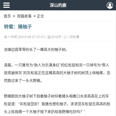
深山的鹿
首页
短篇故事
正文
转载：摘柚子
11年前 (2015-09-27 07:47)
2316字
1次吐槽
池塘边孤零零的长了一棵高大的柚子树。
清晨，一只雅号为“助人为乐满身红”的红松鼠和另一只绰号为“帮人
就烦遍体灰”的灰松鼠正在这棵高高的大柚子树的树顶上啃柚果，忽
然跑过来了一头大野猪。
野猪跑到大柚子树下拍着柚子树仰着猪头咽着口水求高高在上的灰
松鼠道：“灰松鼠您好！我猪也想吃柚子，求求您灰松鼠在高高的枝
头上给我摘一个大柚子抛下来扔给我野猪吃好吗？”