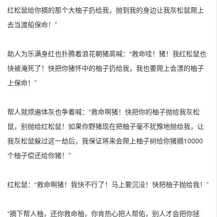
红松鼠给你摘的那个大柚子扔给我，抛到我的身边让我灰松鼠爬上
去当渡船保命！”
助人为乐满身红也扑腾着浪花朝猪高喊：“救命哇！猪！我红松鼠也
快被淹死了！快把你猪怀中的柚子扔给我，我也要爬上会漂的柚子
上保命！”
帮人就烦遍体灰也争着喊：“救命啊猪！快把你的柚子抛给我灰松
鼠，别抛给红松鼠！如果你野猪现在把柚子毫不犹豫地抛给我，让
我灰松鼠躲过这一劫后，我保证将来会爬上柚子树给你猪摘10000
个柚子偿还给你猪！”
红松鼠：“救命啊猪！我快不行了！马上要沉没！快把柚子抛给我！”
“摘下帮人柚，还你救命柚，你肯热心把人帮佑，别人才会把你拯