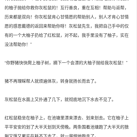
的柚子抛给你救你灰松鼠的！互行善良，重在互相！帮助与返帮，
历来都是双向！你灰松鼠肯心甘情愿的帮助别人，别人才肯心甘情
愿的感恩戴德的返回来帮助你呀！灰松鼠先生，我把自己手中的仅
有的一个大柚子扔给了红松鼠，对不起，我手里没有了柚子，实在
没法帮助你！”
“你野猪快快爬上柚子树，摘下一个会漂的大柚子抛给我灰松鼠！”
猪不再理睬帮人就烦遍体灰，转身就扬长而去了。
灰松鼠在水面上又扑通了几下，就彻底地沉下水去不见了。
红松鼠稳坐在柚子上，在池塘里漂来漂去、划来划去。它在柚子上
平平安安的划了大半天划到天傍晚。两条围着池塘跑了大半天的猞
猁又饿又累实在耗不下去了，就一遛烟地跑走了。