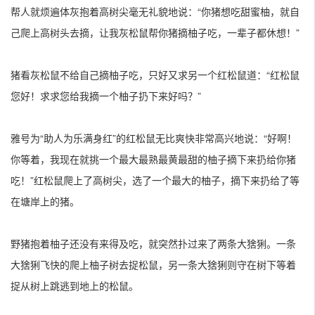
帮人就烦遍体灰抱着高树尖毫无礼貌地说：“你猪想吃甜蜜柚，就自
己爬上高树头去摘，让我灰松鼠帮你猪摘柚子吃，一辈子都休想！”
猪看灰松鼠不给自己摘柚子吃，只好又求另一个红松鼠道：“红松鼠
您好！求求您给我摘一个柚子扔下来好吗？”
雅号为“助人为乐满身红”的红松鼠无比爽快非常高兴地说：“好啊！
你等着，我现在就挑一个最大最熟最黄最甜的柚子摘下来扔给你猪
吃！”红松鼠爬上了高树尖，选了一个最大的柚子，摘下来扔给了等
在塘岸上的猪。
野猪抱着柚子还没有来得及吃，就突然扑过来了两条大猞猁。一条
大猞猁飞快的爬上柚子树去捉松鼠，另一条大猞猁则守在树下等着
捉从树上跳逃到地上的松鼠。