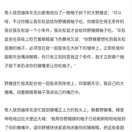
帮人就烦遍体灰无比鄙夷地白了一眼柚子树下的大野猪说：“可以
呀，不过你猪让我灰松鼠给你野猪摘柚子吃，你猪现在得无条件的
答应我灰松鼠一个小条件，我灰松鼠才会给你野猪摘柚子吃。”灰松
鼠坐在高枝上眨巴着眼睛眉飞色舞地又说：“你野猪要想吃到我灰松
鼠摘的柚子，必须现在就一屁股坐在大树下的塘岸上，立即给我仰
面朝天张嘴闭眼睛，你只有立刻同意我这个条件，我才立即摘个柚
子抛下来扔进你的猪嘴里让你吃柚子。”
野猪连忙极其配合地一屁股坐到岸地上，仰面朝天空，我自己的大
猪嘴，闭着眼睛等柚子落进自己的嘴巴中。
帮人就烦遍体灰连忙跳到猪嘴正上方的枝头上，朝着野猪嘴，稀里
哗啦地边拉大便边大喊：“我帮你野猪摘的柚子已经刷刷啦啦地抛到
了你的猪嘴中，请你野猪快快紧紧地闭着你的猪眼睛，把这些香甜