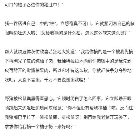
可口的柚子吞进你的猪肚中！”
猪一吞落进自己口中的“柚”，立感奇臭不可口，它就紧闭着自己的猪
眼睛边吐边大喊：“您给我摘的是什么柚，怎么这么软来这么臭？”
帮人就烦遍体灰忙欣喜若狂地大笑道：“我给你摘的是一个被我先摘
下再剥光了皮的纯柚子肉，我稀稀拉拉地抛到你猪嘴中的是我先剥
皮再掰开的瓣瓣柚果肉，所以它才有这么软，你就赶快争分夺秒地
吃吧，大恩不言谢，千万不要说谢谢我哇！”
野猪被松鼠粪熏得直恶心，它顿时明白了怎么回事，它立即睁开眼
睛跳起来边呕吐边质问灰松鼠：“你不但没有帮我摘柚子吃，反而往
我猪嘴巴里拉了一滩松鼠屎，灰松鼠呀！别再给我老猪开玩笑了，
求求你给我摘一个柚子扔下来好吗？”