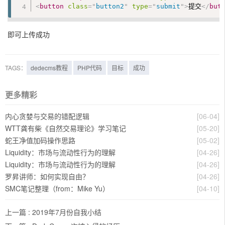
<
button
class
=
"
button2
"
type
=
"
submit
"
>
提交
</
but
即可上传成功
TAGS：
dedecms教程
PHP代码
目标
成功
更多精彩
内心贪婪与交易的错配逻辑
[06-04]
WTT龚有柴《自然交易理论》学习笔记
[05-20]
蛇王净值加码操作思路
[05-02]
Liquidity：市场与流动性行为的理解
[04-26]
Liquidity：市场与流动性行为的理解
[04-26]
罗昇讲师：如何实现自由？
[04-26]
SMC笔记整理（from：Mike Yu）
[04-10]
上一篇 :
2019年7月份自我小结