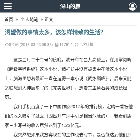
深山的鹿
首页
个人随笔
正文
渴望做的事情太多，该怎样精致的生活？
8年前 (2018-03-23 09:37)
1179字
1次吐槽
这是三月二十二号的傍晚，我开车在昌九高速上，在用掌阅听
《超级吞噬系统》这本小说，精神却并没有被集中在听这本小说
上，脑海里想着最近一直在追得一本小说《武炼巅峰》，后来又随
之联想到大神辰东写的《完美世界》，想着其主角石昊的成长经
历。
我用手机百度了一下中国作家2017年的排行榜，定睛一看被他
们的收入吸引了过去（固然开车玩手机是相当危险的），我看到唐
家三少写书的收入居然达到了1.22亿元。
我突然想如果我放弃现在的工作也去写书，是否能达到他们那