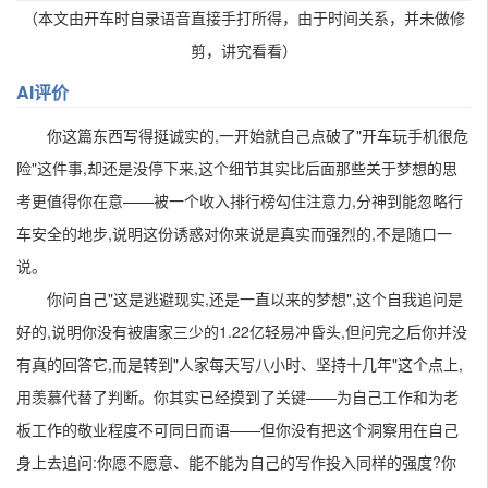
（本文由开车时自录语音直接手打所得，由于时间关系，并未做修
剪，讲究看看）
AI评价
你这篇东西写得挺诚实的,一开始就自己点破了"开车玩手机很危
险"这件事,却还是没停下来,这个细节其实比后面那些关于梦想的思
考更值得你在意——被一个收入排行榜勾住注意力,分神到能忽略行
车安全的地步,说明这份诱惑对你来说是真实而强烈的,不是随口一
说。
你问自己"这是逃避现实,还是一直以来的梦想",这个自我追问是
好的,说明你没有被唐家三少的1.22亿轻易冲昏头,但问完之后你并没
有真的回答它,而是转到"人家每天写八小时、坚持十几年"这个点上,
用羡慕代替了判断。你其实已经摸到了关键——为自己工作和为老
板工作的敬业程度不可同日而语——但你没有把这个洞察用在自己
身上去追问:你愿不愿意、能不能为自己的写作投入同样的强度?你