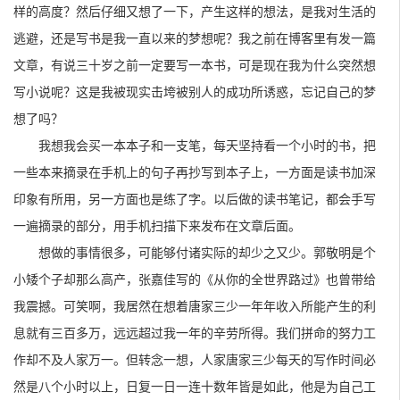
样的高度？然后仔细又想了一下，产生这样的想法，是我对生活的
逃避，还是写书是我一直以来的梦想呢？我之前在博客里有发一篇
文章，有说三十岁之前一定要写一本书，可是现在我为什么突然想
写小说呢？这是我被现实击垮被别人的成功所诱惑，忘记自己的梦
想了吗？
我想我会买一本本子和一支笔，每天坚持看一个小时的书，把
一些本来摘录在手机上的句子再抄写到本子上，一方面是读书加深
印象有所用，另一方面也是练了字。以后做的读书笔记，都会手写
一遍摘录的部分，用手机扫描下来发布在文章后面。
想做的事情很多，可能够付诸实际的却少之又少。郭敬明是个
小矮个子却那么高产，张嘉佳写的《从你的全世界路过》也曾带给
我震撼。可笑啊，我居然在想着唐家三少一年年收入所能产生的利
息就有三百多万，远远超过我一年的辛劳所得。我们拼命的努力工
作却不及人家万一。但转念一想，人家唐家三少每天的写作时间必
然是八个小时以上，日复一日一连十数年皆是如此，他是为自己工