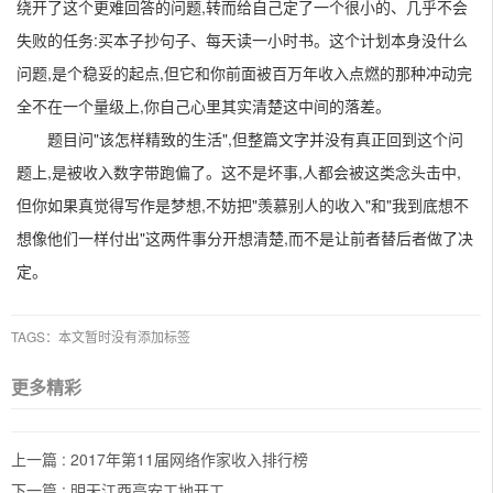
绕开了这个更难回答的问题,转而给自己定了一个很小的、几乎不会
失败的任务:买本子抄句子、每天读一小时书。这个计划本身没什么
问题,是个稳妥的起点,但它和你前面被百万年收入点燃的那种冲动完
全不在一个量级上,你自己心里其实清楚这中间的落差。
题目问"该怎样精致的生活",但整篇文字并没有真正回到这个问
题上,是被收入数字带跑偏了。这不是坏事,人都会被这类念头击中,
但你如果真觉得写作是梦想,不妨把"羡慕别人的收入"和"我到底想不
想像他们一样付出"这两件事分开想清楚,而不是让前者替后者做了决
定。
TAGS：本文暂时没有添加标签
更多精彩
上一篇 :
2017年第11届网络作家收入排行榜
下一篇 :
明天江西高安工地开工