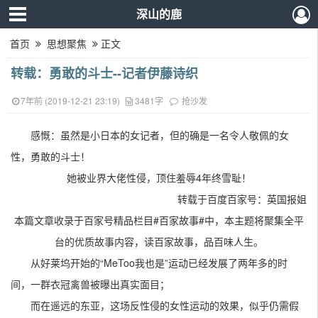
深山的鹿
首页
思想聚焦
正文
转载：勇敢的斗士--记者伊藤诗织
7年前 (2019-12-21 23:19)
3481字
抢沙发
感慨：虽然是小日本的女记者，但的确是一名令人敬佩的女
性，勇敢的斗士！
她被业界大佬性侵，顶住羞辱4年终雪耻！
转载于百度百家号：英国报姐
本篇文章收录于百家号精品栏目#百家故事#中，本主题将聚集全平
台的优质故事内容，读百家故事，品百味人生。
从好莱坞开始的“MeToo我也是”运动已经发展了两年多的时
间，一群衣冠禽兽被曝出真实面目；
而在遥远的东亚，这场反性侵的女性运动的效果，似乎仍需假