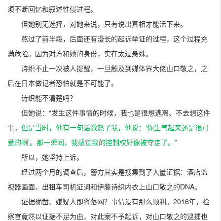
须不断回忆和叙述性侵过程。
但她别无选择，对她来说，只有说出真相才能活下来。
熬过了前半段，后面还有漫长的起诉举证的过程，这个过程充
满危险。因为对方和她的身份，实在太过悬殊。
诗织不止一次被人提醒，一旦触及到媒体界大佬山口敬之，之
后在日本做记者恐怕就是不可能了。
诗织能不清楚吗？
但她说：“发生这件事情的时候，我也是很想逃离、不去想这件
事。
但是当时，他有一句话激怒了我，他说：‘你生气起来还是很可
爱的啊’。那一瞬间，我感觉我的控制权好像被夺走了。”
所以，她坚持上诉。
经过两个月的调查后，警方其实是搜集到了大量证据：酒店监
视器画面、出租车司机证词和伊藤诗织内衣上山口敬之的DNA。
证据确凿、嫌疑人即将落网？事情没有那么顺利。2016年，检
察官竟然以证据不足为由，对此案不予起诉，对山口敬之的逮捕也