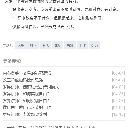
这是一个叫做伊藤诗织的记者做出的努力。
站出来，发声，身为受害者不愿博同情，要和对方死磕到底。
“一滴水改变不了什么，但聚集起来，它能形成海啸。”
伊藤诗织胜诉，已经形成滔天巨浪。
TAGS：
人生
放下
生活
成功
书籍
工作
努力
更多精彩
内心贪婪与交易的错配逻辑
[06-04]
蛇王净值加码操作思路
[05-02]
罗昇讲师：佛道思想古诗词摘录
[04-26]
罗昇讲师：如何实现自由？
[04-26]
罗昇讲师：如何实现自由？
[04-26]
敬自由：做自己热爱的工作
[01-03]
罗昇讲师：斐波那契数列
[12-15]
上一篇 :
转载：刘静尧就是刘强东生命中的那场“大雨”