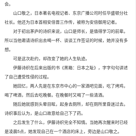
会。
山口敬之，日本著名电视记者、东京广播公司时任华盛顿分社
社长。他还为日本首相安倍晋三作传，被称为安倍御用记者。
对于初出茅庐的诗织来说，山口是师长，是值得学习的前辈。
所以当他邀请诗织出去喝一杯、谈谈工作签证的时候，她并没有多
想。
可是这次赴约，却改变了她的人生轨迹。
伊藤诗织在后来出版的书《黑箱：日本之耻》，字字句句讲述
了自己遭受性侵的过程。
她回忆，两人先是在东京市中心的一家酒吧见面，吃了烤鸡，
喝了啤酒，然后去吃晚餐。在晚餐时又喝了一些清酒。
随后她就感到头晕目眩，起身去厕所，却在厕所里昏迷过去。
诗织事后认为，是山口故意给自己下了药。
之后发生了什么，伊藤诗织完全不知情。当她再次醒来时已经
是凌晨5点，她发现自己在一个酒店的床上，旁边是山口敬之。