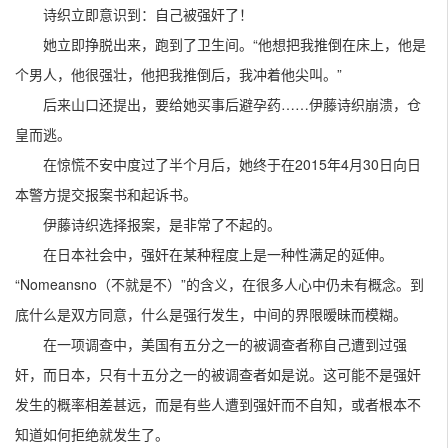
诗织立即意识到：自己被强奸了！
她立即挣脱出来，跑到了卫生间。“他想把我推倒在床上，他是
个男人，他很强壮，他把我推倒后，我冲着他尖叫。”
后来山口还提出，要给她买事后避孕药……伊藤诗织崩溃，仓
皇而逃。
在惊慌不安中度过了半个月后，她终于在2015年4月30日向日
本警方提交报案书和起诉书。
伊藤诗织选择报案，是非常了不起的。
在日本社会中，强奸在某种程度上是一种性满足的延伸。
“Nomeansno（不就是不）”的含义，在很多人心中仍未有概念。到
底什么是双方同意，什么是强行发生，中间的界限暧昧而模糊。
在一项调查中，美国有五分之一的被调查者称自己遭到过强
奸，而日本，只有十五分之一的被调查者如是说。这可能不是强奸
发生的概率相差甚远，而是有些人遭到强奸而不自知，或者根本不
知道如何拒绝就发生了。