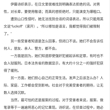
伊藤诗织表示，在日文里很难找到明确表达拒绝的词。对男
性，对长辈，要使用敬语；而真的想拒绝时，只能演变为爆粗口。
遭到山口性侵时，她无法找到合适的词语表达，所以只能用英
文说“fuckoff”（滚开）。“所以哪怕是语言，我都觉得我们被限制
了。”
另一些受害者知道是怎么回事，但闭口不谈。她们不会告诉任
何人，朋友、亲人、警方，都不会。
一方面是因为，她们知道即使强奸犯被起诉和定罪，有时也不
会入狱服刑。日本法务省的数据显示，有大约十分之一的强奸犯获
得了缓刑。
另一方面，她们担心自己的正常生活。发声之后该怎么办？人
际、家庭、工作都会受到影响。社会对于完美受害者的期待，让无
数人选择沉默。
当然，最可怕的还是报案的过程。对于受害者来说，报案、做
笔录等于一遍遍将恶心的记忆重现。诗织说，在侦查过程中，她必