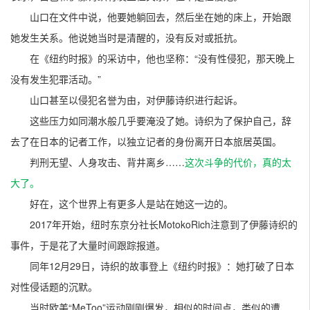
山口在文件中说，他要她躺回去，然后坐在她的床上，开始跟
她发生关系。他说她当时是清醒的，没有反对或抵抗。
在《纽约时报》的采访中，他也坚称：“没有性侵犯，那天晚上
没有发生犯罪活动。”
山口甚至以侵犯名誉为由，对伊藤诗织进行起诉。
这些压力如同潮水般几乎要淹没了她。诗织为了保护自己，辞
去了在日本的记者工作，以独立记者的身份离开日本旅居英国。
判刑无望、人身攻击、背井离乡……
这次斗争的代价，真的太
大了。
好在，这个世界上有更多人是站在她这一边的。
2017年开始，纽时东京分社长MotokoRich注意到了伊藤诗织的
事件，于是花了大量时间跟踪报道。
同年12月29日，诗织的故事登上《纽约时报》：她打破了日本
对性侵话题的沉默。
当时欧美“MeToo”运动刚刚爆发，相似的时间点，类似的遭