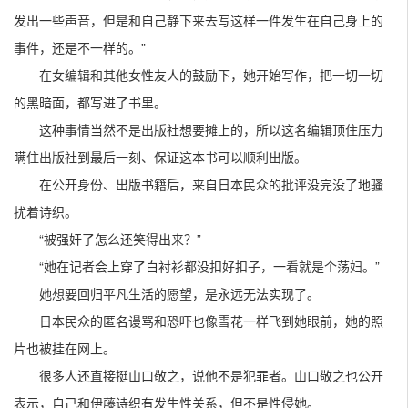
发出一些声音，但是和自己静下来去写这样一件发生在自己身上的
事件，还是不一样的。”
在女编辑和其他女性友人的鼓励下，她开始写作，把一切一切
的黑暗面，都写进了书里。
这种事情当然不是出版社想要摊上的，所以这名编辑顶住压力
瞒住出版社到最后一刻、保证这本书可以顺利出版。
在公开身份、出版书籍后，来自日本民众的批评没完没了地骚
扰着诗织。
“被强奸了怎么还笑得出来？”
“她在记者会上穿了白衬衫都没扣好扣子，一看就是个荡妇。”
她想要回归平凡生活的愿望，是永远无法实现了。
日本民众的匿名谩骂和恐吓也像雪花一样飞到她眼前，她的照
片也被挂在网上。
很多人还直接挺山口敬之，说他不是犯罪者。山口敬之也公开
表示，自己和伊藤诗织有发生性关系，但不是性侵她。