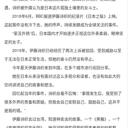
遇，诗织被外媒认为是日本这片孤独土壤里的女斗士。
2018年6月，BBC报道伊藤诗织的纪录片《日本之耻》上映。
这起案件没有冷下去，她的呼声，持续发酵成为全球关注的事件。
“家丑外扬”后，日本国内才开始逐步正视这位外表柔弱，眼神坚
定的女子。
2019年，伊藤诗织已经经历了两次上诉被驳回、受到威胁以至
于无法在日本正常生活，但她的奋斗仍然没有停止。
今年夏天伊藤诗织来到中国，在多个城市进行巡回分享。
她在日本从来没有面对过这么多观众和读者，也没有如此大的
空间讲述自己的故事和想法。
回忆起当年的事件，诗织丝毫不后悔：“事情发生后，我受到了
很多外界的责备和质疑。但我会自己安慰自己、鼓励自己，这并不
是我的错。”
伊藤诗织去过台湾，知道林奕含的故事。一个《黑箱》，一个
《房思琪的初恋乐园》。她深深知道性侵案的受害者是如何煎熬。