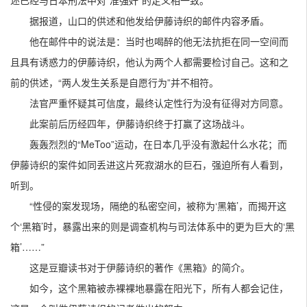
述已经与日本刑法中对“准强奸”的定义相一致。
据报道，山口的供述和他发给伊藤诗织的邮件内容矛盾。
他在邮件中的说法是：当时也喝醉的他无法抗拒在同一空间而
且具有诱惑力的伊藤诗织，他认为两个人都需要检讨自己。这和之
前的供述，“两人发生关系是自愿行为”并不相符。
法官严重怀疑其可信度，最终认定性行为没有征得对方同意。
此案前后历经四年，伊藤诗织终于打赢了这场战斗。
轰轰烈烈的“MeToo”运动，在日本几乎没有激起什么水花；而
伊藤诗织的案件如同丢进这片死寂湖水的巨石，强迫所有人看到，
听到。
“性侵的案发现场，隔绝的私密空间，被称为‘黑箱’，而揭开这
个‘黑箱’时，暴露出来的则是调查机构与司法体系中的更为巨大的‘黑
箱’……”
这是豆瓣读书对于伊藤诗织的著作《黑箱》的简介。
如今，这个黑箱被赤裸裸地暴露在阳光下，所有人都会记住，