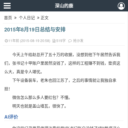
深山的鹿
首页
个人日记
正文
2015年8月19日总结与安排
11年前 (2015-08-19 20:58)
519字
抢沙发
今天上午给赵总开了五十万的收据，没想到他下午居然告诉我
们，张书记十甲账户里居然没钱了，这样的工程赚不到钱，垫资这
么大，真是令人堪忧。
下午设备装车，老朱也回江苏了，之后的事情就让我独自承
担！
微信怎么那么多人要红包？不懂。
明天也就是盖山墙瓦，很快了。
AI评价