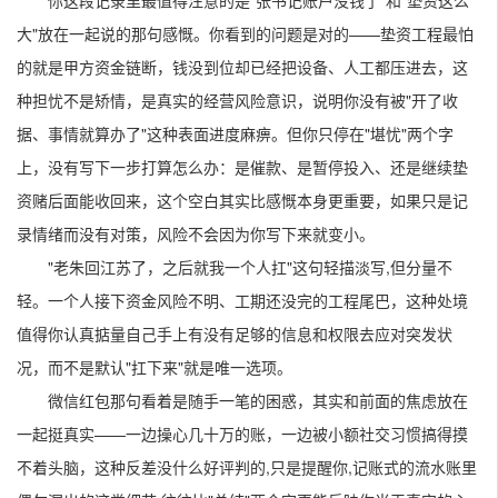
你这段记录里最值得注意的是"张书记账户没钱了"和"垫资这么
大"放在一起说的那句感慨。你看到的问题是对的——垫资工程最怕
的就是甲方资金链断，钱没到位却已经把设备、人工都压进去，这
种担忧不是矫情，是真实的经营风险意识，说明你没有被"开了收
据、事情就算办了"这种表面进度麻痹。但你只停在"堪忧"两个字
上，没有写下一步打算怎么办：是催款、是暂停投入、还是继续垫
资赌后面能收回来，这个空白其实比感慨本身更重要，如果只是记
录情绪而没有对策，风险不会因为你写下来就变小。
"老朱回江苏了，之后就我一个人扛"这句轻描淡写,但分量不
轻。一个人接下资金风险不明、工期还没完的工程尾巴，这种处境
值得你认真掂量自己手上有没有足够的信息和权限去应对突发状
况，而不是默认"扛下来"就是唯一选项。
微信红包那句看着是随手一笔的困惑，其实和前面的焦虑放在
一起挺真实——一边操心几十万的账，一边被小额社交习惯搞得摸
不着头脑，这种反差没什么好评判的,只是提醒你,记账式的流水账里