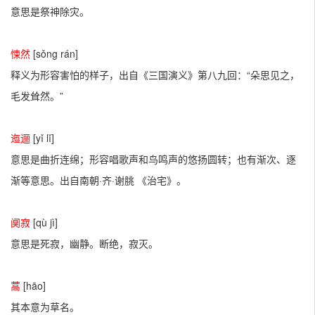
意思是祭神除灾。
悚然
[sǒng rán]
释义为形容害怕的样子，出自《三国演义》第八九回：“朵思见之，
毛发耸然。”
迤逦
[yǐ lǐ]
意思是曲折连绵；形容唱歌声和鸟鸣声的悠扬圆转；也有渐次、逐
渐等意思。出自南朝·齐·谢朓 《治宅》。
阒寂
[qù jì]
意思是死寂，幽静。断绝，寂灭。
蒿
[hāo]
其本意为草名。