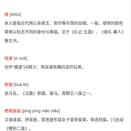
绶
[shòu]
本义是指古代用以系佩玉、官印等东西的丝绸。一般，绶带的颜色
常用以标志不同的身份与等级。见于《礼记·玉藻》、《周礼·幕人》
等古书。
戏谑
[xì xuè]
也作“嬉谑”[4]释义：用诙谐有趣的话开玩笑。
骅骝
[huá liú]
良马名。《玉篇》骅骝，骏马。周穆王八骏之一。
娉娉袅袅
[pīng pīng niǎo niǎo]
汉语成语，拼音是，意思是形容女子苗条俊美，体态轻盈。[1]出自
《赠别二首》。