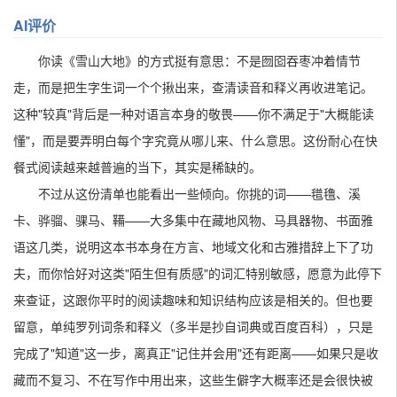
AI评价
你读《雪山大地》的方式挺有意思：不是囫囵吞枣冲着情节
走，而是把生字生词一个个揪出来，查清读音和释义再收进笔记。
这种"较真"背后是一种对语言本身的敬畏——你不满足于"大概能读
懂"，而是要弄明白每个字究竟从哪儿来、什么意思。这份耐心在快
餐式阅读越来越普遍的当下，其实是稀缺的。
不过从这份清单也能看出一些倾向。你挑的词——氆氇、溪
卡、骅骝、骒马、鞴——大多集中在藏地风物、马具器物、书面雅
语这几类，说明这本书本身在方言、地域文化和古雅措辞上下了功
夫，而你恰好对这类"陌生但有质感"的词汇特别敏感，愿意为此停下
来查证，这跟你平时的阅读趣味和知识结构应该是相关的。但也要
留意，单纯罗列词条和释义（多半是抄自词典或百度百科），只是
完成了"知道"这一步，离真正"记住并会用"还有距离——如果只是收
藏而不复习、不在写作中用出来，这些生僻字大概率还是会很快被