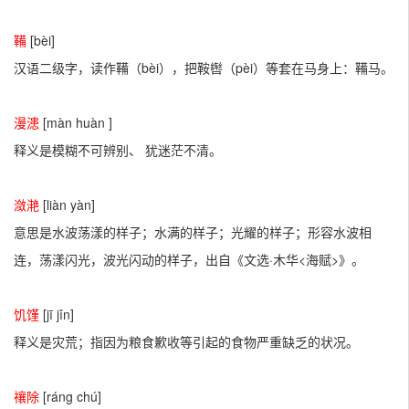
鞴
[bèi]
汉语二级字，读作鞴（bèi），把鞍辔（pèi）等套在马身上：鞴马。
漫漶
[màn huàn ]
释义是模糊不可辨别、 犹迷茫不清。
潋滟
[liàn yàn]
意思是水波荡漾的样子；水满的样子；光耀的样子；形容水波相
连，荡漾闪光，波光闪动的样子，出自《文选·木华<海赋>》。
饥馑
[jī jǐn]
释义是灾荒；指因为粮食歉收等引起的食物严重缺乏的状况。
禳除
[ráng chú]