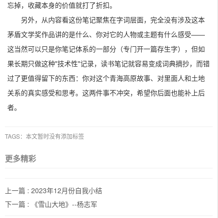
忘掉，收藏本身的价值就打了折扣。
另外，从内容看这份笔记聚焦在字词层面，完全没有涉及这本
茅盾文学奖作品讲的是什么、你对它的人物或主题有什么感受——
这当然可以只是你笔记体系的一部分（专门开一篇存生字），但如
果长期只做这种"技术性"记录，读书笔记就容易变成词典摘抄，而错
过了更值得留下的东西：你对这个青海高原故事、对里面人和土地
关系的真实感受和思考。这两件事不冲突，希望你后面也能补上后
者。
TAGS：本文暂时没有添加标签
更多精彩
上一篇 :
2023年12月份自我小结
下一篇 :
《雪山大地》--杨志军