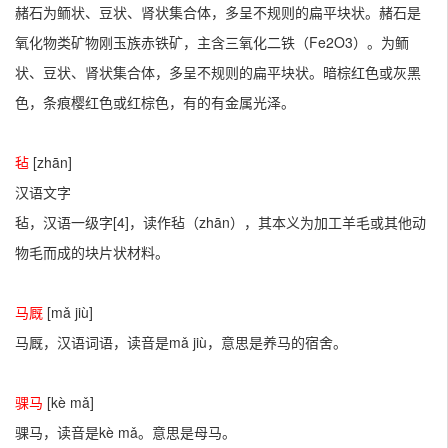
赭石为鲕状、豆状、肾状集合体，多呈不规则的扁平块状。赭石是
氧化物类矿物刚玉族赤铁矿，主含三氧化二铁（Fe2O3）。为鲕
状、豆状、肾状集合体，多呈不规则的扁平块状。暗棕红色或灰黑
色，条痕樱红色或红棕色，有的有金属光泽。
毡
[zhān]
汉语文字
毡，汉语一级字[4]，读作毡（zhān），其本义为加工羊毛或其他动
物毛而成的块片状材料。
马厩
[mǎ jiù]
马厩，汉语词语，读音是mǎ jiù，意思是养马的宿舍。
骒马
[kè mǎ]
骒马，读音是kè mǎ。意思是母马。