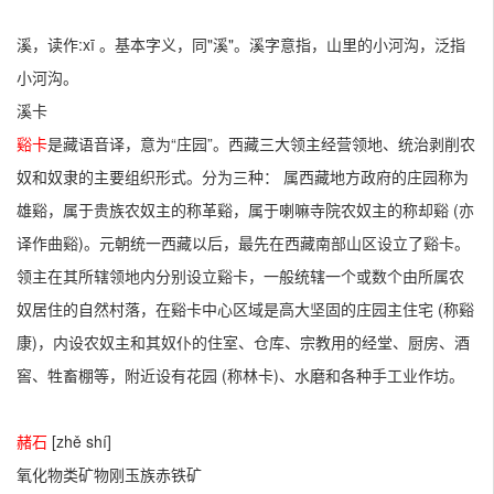
溪，读作:xī 。基本字义，同"溪"。溪字意指，山里的小河沟，泛指
小河沟。
溪卡
谿卡
是藏语音译，意为“庄园”。西藏三大领主经营领地、统治剥削农
奴和奴隶的主要组织形式。分为三种： 属西藏地方政府的庄园称为
雄谿，属于贵族农奴主的称革谿，属于喇嘛寺院农奴主的称却谿 (亦
译作曲谿)。元朝统一西藏以后，最先在西藏南部山区设立了谿卡。
领主在其所辖领地内分别设立谿卡，一般统辖一个或数个由所属农
奴居住的自然村落，在谿卡中心区域是高大坚固的庄园主住宅 (称谿
康)，内设农奴主和其奴仆的住室、仓库、宗教用的经堂、厨房、酒
窖、牲畜棚等，附近设有花园 (称林卡)、水磨和各种手工业作坊。
赭石
[zhě shí]
氧化物类矿物刚玉族赤铁矿