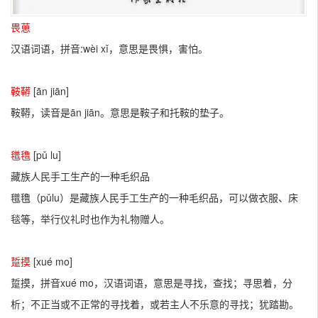
畏葸
汉语词语，拼音:wèi xǐ，意思是畏惧，害怕。
鞍鞯
[ān jiān]
鞍鞯，读音是ān jiān。意思是鞍子和托鞍的垫子。
氆氇
[pǔ lu]
藏族人民手工生产的一种毛织品
氆氇（pǔlu）是藏族人民手工生产的一种毛织品，可以做衣服、床
毯等，举行仪礼时也作为礼物赠人。
踅摸
[xué mo]
踅摸，拼音xué mo，汉语词语，意思是寻找，查找；寻思着，分
析；不正当或不正常的寻找着，或若主人不乐意的寻找；犹踏勘。