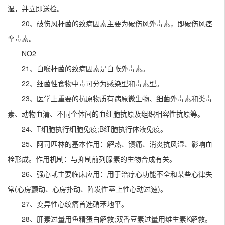
湿，并立即送检。
20、破伤风杆菌的致病因素主要为破伤风外毒素，即破伤风痉
挛毒素。
NO2
21、白喉杆菌的致病因素是白喉外毒素。
22、细菌性食物中毒可分为感染型和毒素型。
23、医学上重要的抗原物质有病原微生物、细菌外毒素和类毒
素、动物血清、不同个体间的血细胞抗原及组织相容性抗原等。
24、T细胞执行细胞免疫;B细胞执行体液免疫。
25、阿司匹林的基本作用：解热、镇痛、消炎抗风湿、影响血
栓形成。作用机制：与抑制前列腺素的生物合成有关。
26、强心甙主要临床应用：用于治疗心功能不全和某些心律失
常(心房颤动、心房扑动、阵发性室上性心动过速)。
27、变异性心绞痛首选硝苯地平。
28、肝素过量用鱼精蛋白解救;双香豆素过量用维生素K解救。