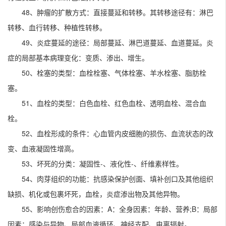
48、肿瘤的扩散方式：直接蔓延和转移。其转移途径有：淋巴
转移、血行转移、种植性转移。
49、炎症蔓延的途径：局部蔓延、淋巴道蔓延、血道蔓延。炎
症的局部基本病理变化：变质、渗出、增生。
50、栓塞的类型：血栓栓塞、气体栓塞、羊水栓塞、脂肪栓
塞。
51、血栓的类型：白色血栓、红色血栓、透明血栓、混合血
栓。
52、血栓形成的条件：心血管内皮细胞的损伤、血流状态的改
变、血液凝固性增高。
53、坏死的分类：凝固性-、液化性-、纤维素样性。
54、肉芽组织的功能：抗感染保护创面、填补创口及其他组织
缺损、机化或包裹坏死，血栓，炎症渗出物及其他异物。
55、影响创伤愈合的因素：A：全身因素：年龄、营养;B：局部
因素：感染与异物、局部血液循环、神经支配、电离辐射。