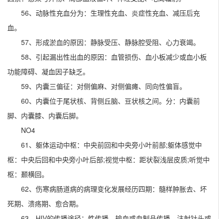
56、动脉性充血分为：生理性充血、炎症性充血、减压后充
血。
57、形成淤血的原因：静脉受压、静脉腔受阻、心力衰竭。
58、引起漏出性出血的原因：血管损伤、血小板减少或血小板
功能障碍、凝血因子缺乏。
59、内囊三偏征：对侧偏麻、对侧偏瘫、同向性偏盲。
60、内囊位于尾状核、背侧丘脑、豆状核之间。分：内囊前
脚、内囊膝、内囊后脚。
NO4
61、躯体运动中枢：中央前回和中央旁小叶前部;躯体感觉中
枢：中央后回和中央旁小叶后部;视觉中枢：距状裂浅层皮质;听觉中
枢：颞横回。
62、伤寒病肠道病的病理变化发展经历四期：髓样肿胀去、坏
死期、溃疡期、愈合期。
63、HIV的传播途径：性传播，输血或血制品传播，注射针头或