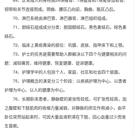
69、正常成人的脊柱由24块椎骨、1块骶骨和1块尾骨借软骨、
韧带和关节连接而成。颈曲、腰区凸向前，胸曲、骶区凸后。
70、淋巴系统由淋巴管、淋巴器官、淋巴组织组成。
71、胆结石组成成分分类：胆固醇结石，黑色素结石，棕色素
结石。
72、临床上黄疸黄染的部位：巩膜、皮肤、指甲床下和上颚。
73、护士的任务是需要帮助人群解决以下四个与健康相关的问
题：减轻痛苦、维持健康、恢复健康、促进健康。
74、护理学中的人包括个人、家庭、社区和社会四个层面。
75、护理概念的演变分三个阶段：以疾病护理为中心、以患者
护理为中心、以人的健康为中心。
76、长期卧床患者，静脉壁的紧张性较低，可扩张性较高，加
之腹壁和下肢肌肉的收缩力量减弱，对静脉的挤压作用减小，由平
卧位突然站起来时，可因大量血液积滞在下肢，回心血量过少而发
生昏厥。