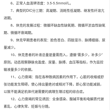
6、正常人血清钾浓度：3.5-5.5mmol/L。
7、典型的DIC分三期：高凝期、消耗性低凝期、继发性纤溶亢
进期。
8、休克的发展过程：微循环缺血性缺氧期、微循环淤血性缺氧
期、微循环衰竭期。
9、休克早期患者的表现：脸色苍白、四肢湿冷、脉搏细弱、尿
量减少。
10、休克患者的补液总量是量需而入，遵循“需多少，补多少”
原则。动态观察静脉充盈度、尿量、脉搏、血压等指标，作为监控
输液量多少的依据。
11、心力衰竭：指在各种致病因素的作用下，心脏的收缩或舒
张功能发生障碍，使心排出量绝对或相对下降，即心泵功能减弱，
以致不能满足机体代谢需要的病理生理过程的综合症。
12、心力衰竭的常见诱因：全身感染、酸碱平衡和电解质代谢
紊乱、心律失常、妊娠与分娩。