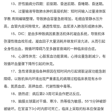
13、肝性脑病分四期：前驱期、昏迷前期、昏睡期、昏迷期。
14、过量输液导致肺水肿的直接机制：短时间输入过量液体医
学教.育网编辑整理，导致肺血容量急剧增加，毛细血管静水压升
高，血管内皮间隙增大，通透性增加，血浆渗入肺泡形成肺水肿。
15、DIC：是由多种致病因素激活机体的凝血系统，导致机体
弥漫性微血栓形成，凝血因子大量消耗并继发纤溶亢进，从而引起
全身性出血，微循环障碍乃至多器官衰竭的一种临床综合症。
16、心源性休克：心脏泵血功能衰竭，心排出量急剧减少，有
效循环血量骤下降所引起的休克。
17、急性肾衰是指各种原因在短时间内引起肾脏泌尿功能急剧
障碍，以致机体内环境出现严重紊乱的病理过程临床表现有水中
毒、氮质血症、高钾血症、代谢性酸中毒等。
18、肠热症：病后第2-3周可采血作肥达反应。
19、脑膜炎球菌对干燥、寒冷、热等极为敏感，55°5分钟被即
被破坏。在室温下3小时内即可死亡，临床上采取的标本应保温保