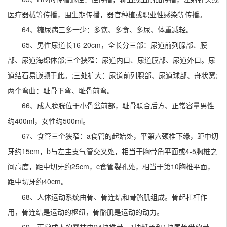
医疗器械等传播，围生期传播，器官种植或职业性感染等传播。
64、糖尿病三多一少：多饮、多食、多尿、体重减轻。
65、男性尿道长16-20cm，全长分三部：尿道前列腺部、膜
部、尿道海绵体部;三个狭窄：尿道内口、尿道膜部、尿道外口。尿
道结石易嵌顿于此。;三处扩大：尿道前列腺部、尿道球部、舟状窝;
两个弯曲：耻骨下弯、耻骨前弯。
66、成人膀胱位于小骨盆前部，耻骨联合后方、正常容量男性
约400ml，女性约500ml。
67、食管三个狭窄：a食管的起始处，平第六颈椎下缘，距中切
牙约15cm，b与左主支气管交叉处，相当于胸骨角平面或4-5胸椎之
间高度，距中切牙约25cm，c食管裂孔处，相当于第10胸椎平面，
距中切牙约40cm。
68、人体运动系统由骨、骨连结和骨骼肌组成。骨起杠杆作
用，骨连结是运动的枢纽，骨骼肌是运动的动力。