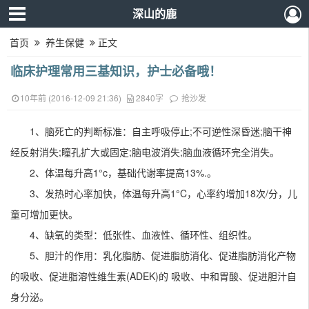
深山的鹿
首页
养生保健
正文
临床护理常用三基知识，护士必备哦！
10年前 (2016-12-09 21:36)
2840字
抢沙发
1、脑死亡的判断标准：自主呼吸停止;不可逆性深昏迷;脑干神
经反射消失;瞳孔扩大或固定;脑电波消失;脑血液循环完全消失。
2、体温每升高1°c，基础代谢率提高13%.。
3、发热时心率加快，体温每升高1°C，心率约增加18次/分，儿
童可增加更快。
4、缺氧的类型：低张性、血液性、循环性、组织性。
5、胆汁的作用：乳化脂肪、促进脂肪消化、促进脂肪消化产物
的吸收、促进脂溶性维生素(ADEK)的 吸收、中和胃酸、促进胆汁自
身分泌。