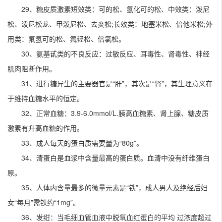
29、糖皮质激素短效类：可的松、氢化可的松、中效类：泼尼
松、泼尼松龙、甲泼尼松、去炎松;长效类：地塞米松、倍他米松;外
用类：氟氢可的松、氟轻松、倍氯松。
30、氨基甙类的不良反应：过敏反应、耳毒性、肾毒性、神经
肌肉阻断作用。
31、进行糖异生的主要器官是“肝”，其次是“肾”，其生理意义在
于维持血糖水平的恒定。
32、正常血糖：3.9-6.0mmol/L.胰高血糖素、肾上腺、糖皮质
激素有升高血糖的作用。
33、成人每天的蛋白质需要量为“80g”。
34、清蛋白是血浆中含量最高的蛋白质。血清中没有纤维蛋白
原。
35、人体内含量最多的微量元素是“铁”，成人男人及绝经后妇
女“每月”需铁约“1mg”。
36、发绀：当毛细血管血液中脱氧血红蛋白的平均 过浓度超过