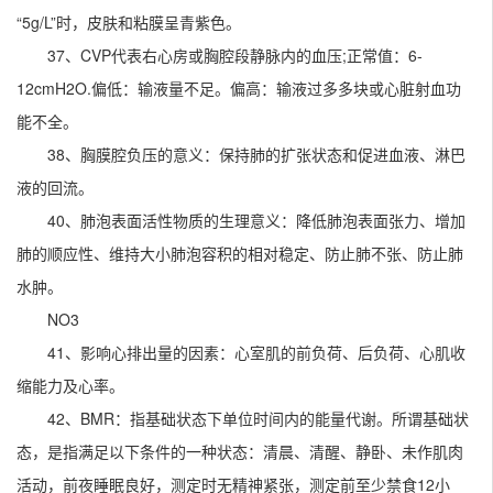
“5g/L”时，皮肤和粘膜呈青紫色。
37、CVP代表右心房或胸腔段静脉内的血压;正常值：6-
12cmH2O.偏低：输液量不足。偏高：输液过多多块或心脏射血功
能不全。
38、胸膜腔负压的意义：保持肺的扩张状态和促进血液、淋巴
液的回流。
40、肺泡表面活性物质的生理意义：降低肺泡表面张力、增加
肺的顺应性、维持大小肺泡容积的相对稳定、防止肺不张、防止肺
水肿。
NO3
41、影响心排出量的因素：心室肌的前负荷、后负荷、心肌收
缩能力及心率。
42、BMR：指基础状态下单位时间内的能量代谢。所谓基础状
态，是指满足以下条件的一种状态：清晨、清醒、静卧、未作肌肉
活动，前夜睡眠良好，测定时无精神紧张，测定前至少禁食12小