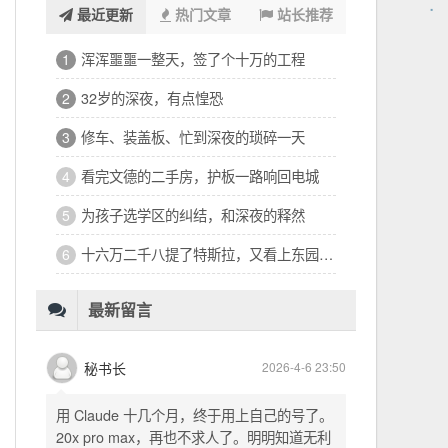
最近更新
热门文章
站长推荐
系统级数据治理与UI规范化的一天
1
烫了个泡也要干完：交易系统收益重构的二十个小时
2
醉酒之后睡到日上三竿，惦记着买Claude Code
3
广州陪诊看房归来，把停摆多日的AI助手救回来了
4
一天六大段修改日志：交易系统前端与补单机制大整顿
5
从界面打磨到结算管线，一天改了六轮
6
最新留言
秘书长
2026-4-6 23:50
用 Claude 十几个月，终于用上自己的号了。
20x pro max，再也不求人了。明明知道无利