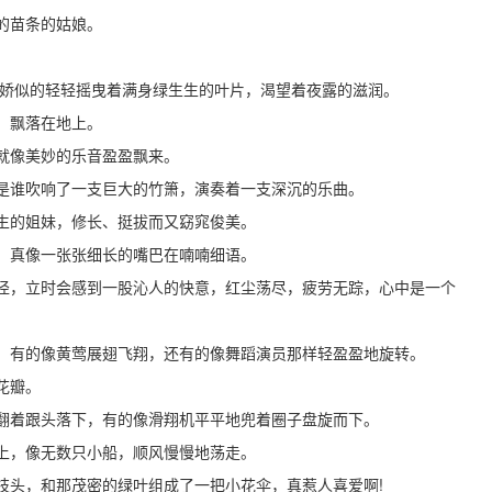
的苗条的姑娘。
撒娇似的轻轻摇曳着满身绿生生的叶片，渴望着夜露的滋润。
，飘落在地上。
就像美妙的乐音盈盈飘来。
是谁吹响了一支巨大的竹箫，演奏着一支深沉的乐曲。
生的姐妹，修长、挺拔而又窈窕俊美。
，真像一张张细长的嘴巴在喃喃细语。
径，立时会感到一股沁人的快意，红尘荡尽，疲劳无踪，心中是一个
，有的像黄莺展翅飞翔，还有的像舞蹈演员那样轻盈盈地旋转。
花瓣。
翻着跟头落下，有的像滑翔机平平地兜着圈子盘旋而下。
上，像无数只小船，顺风慢慢地荡走。
枝头，和那茂密的绿叶组成了一把小花伞，真惹人喜爱啊!