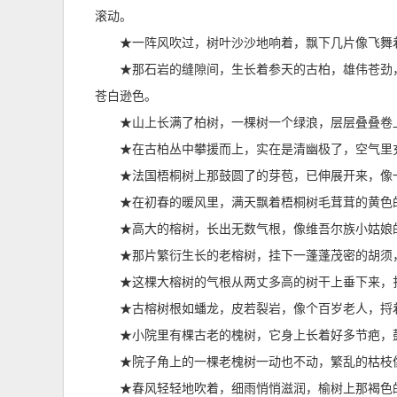
滚动。
★一阵风吹过，树叶沙沙地响着，飘下几片像飞舞
★那石岩的缝隙间，生长着参天的古柏，雄伟苍劲
苍白逊色。
★山上长满了柏树，一棵树一个绿浪，层层叠叠卷
★在古柏丛中攀援而上，实在是清幽极了，空气里
★法国梧桐树上那鼓圆了的芽苞，已伸展开来，像
★在初春的暖风里，满天飘着梧桐树毛茸茸的黄色
★高大的榕树，长出无数气根，像维吾尔族小姑娘
★那片繁衍生长的老榕树，挂下一蓬蓬茂密的胡须
★这棵大榕树的气根从两丈多高的树干上垂下来，
★古榕树根如蟠龙，皮若裂岩，像个百岁老人，捋
★小院里有棵古老的槐树，它身上长着好多节疤，
★院子角上的一棵老槐树一动也不动，繁乱的枯枝
★春风轻轻地吹着，细雨悄悄滋润，榆树上那褐色