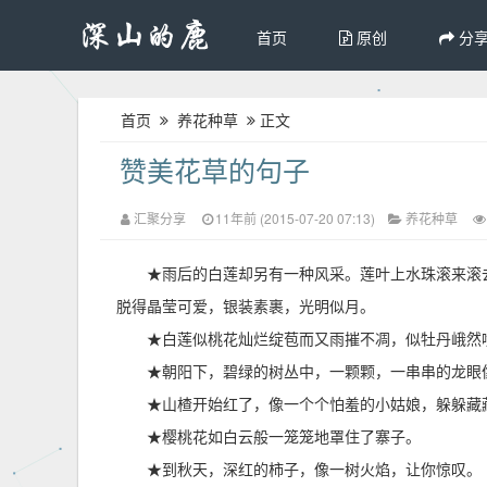
首页
原创
分
首页
养花种草
正文
赞美花草的句子
汇聚分享
11年前 (2015-07-20 07:13)
养花种草
★雨后的白莲却另有一种风采。莲叶上水珠滚来滚
脱得晶莹可爱，银装素裹，光明似月。
★白莲似桃花灿烂绽苞而又雨摧不凋，似牡丹峨然
★朝阳下，碧绿的树丛中，一颗颗，一串串的龙眼
★山楂开始红了，像一个个怕羞的小姑娘，躲躲藏
★樱桃花如白云般一笼笼地罩住了寨子。
★到秋天，深红的柿子，像一树火焰，让你惊叹。