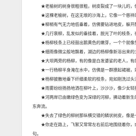
★老榆树的树身很粗很粗，树皮裂成了一块儿的，
★这棵老榆树，在这无垠的沙海上，它像一个慈祥
★柳梢有气无力地低垂着，仿佛要钻进地皮，躲开
★几行衰柳，乱发似的垂挂着，脱光了叶的枝条，
★杨柳枝条上已经鼓出鹅黄色的嫩芽，一个个就像
★细雨像微尘般地飘着，湖边的杨柳像新浴出来的
★大坝两旁的杨柳，有的像是白发婆娑的老人，有
★一行杨柳半身淹在水中，仿佛是一群撩起裙裾，
★杨柳披散地垂下纤细柔软的枝条，宛如刚洗过头
★雨雾纷纷扬扬地洒在柳叶上，沙沙沙，像少女轻
★河两岸已由嫩绿色变为深绿的河柳，拂动着新生
东奔流。
★失去了绿色的柳树那纵横交错的鳞状树皮，像是
★你走在路上，飞絮又常常左右前后地围绕着你，
句。