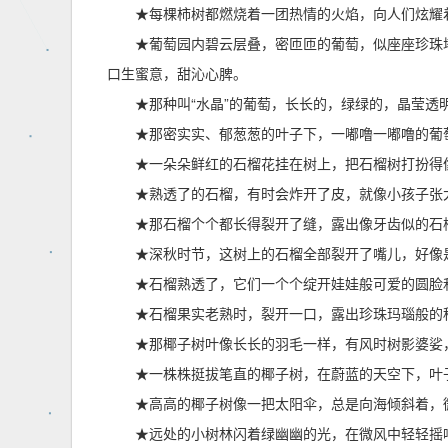
★每棵柿树都燃烧着一团热情的火焰，向人们炫耀
★葡萄园内碧云层叠，密匝匝的葡萄，似座座珍珠
口生蜜意，甜沁心脾。
★那种叫“水晶”的葡萄，长长的，绿绿的，晶莹透
★那密实实、郁葱葱的叶子下，一嘟噜一嘟噜的葡
★一朵朵鲜红的石榴花挂在树上，把石榴树打扮得
★熟透了的石榴，有时会炸开了皮，就像小孩子张
★那石榴个个都长得裂开了缝，露出像牙齿似的石
★深秋时节，这树上的石榴全部裂开了嘴儿，好像
★石榴熟透了，它们一个个绽开娃娃般可爱的圆脸
★石榴果实老熟时，裂开一口，露出珍珠玛瑙般的
★那椰子树叶像长长的羽毛一样，有风时树影婆娑
★一株株挺拔笔直的椰子树，在蔚蓝的天空下，叶
★高高的椰子树像一把太阳伞，总是向海倾斜着，
★远处的小树林闪着绿幽幽的光，在微风中轻轻摇