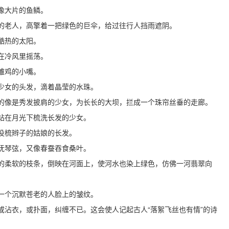
像大片的鱼鳞。
的老人，高擎着一把绿色的巨伞，给过往行人挡雨遮阴。
酷热的太阳。
在冷风里摇荡。
雏鸡的小嘴。
少女的头发，滴着晶莹的水珠。
的像是秀发披肩的少女，为长长的大坝，拦成一个珠帘丝垂的走廊。
站在月光下梳洗长发的少女。
没梳辫子的姑娘的长发。
抚琴弦，又像春蚕吞食桑叶。
的柔软的枝条，倒映在河面上，使河水也染上绿色，仿佛一河翡翠向
一个沉默苍老的人脸上的皱纹。
或沾衣，或扑面，纠缠不已。这会使人记起古人“落絮飞丝也有情”的诗