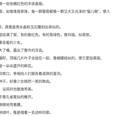
着一张张橘红色的丰收喜报。
塔，如堆堆翡翠珠，每一颗葡萄都像一颗又大又光泽的“猫儿眼”，使人
明，真像是用水晶和玉石雕刻出来似的。
萄挂满了架，有的紫红色，有的青绿色，像玛瑙，似翡翠。
像含羞的少女。
大了嘴，露出了整齐的牙齿。
榴籽，顶端几片叶子全拢在一起，像蝴蝶结似的，使它更加美丽。
是一朵朵盛开的鲜花。
和笑口，争相向人们报告着成熟的喜讯。
种子，好像少女嫣然一笑的皓齿。
，没风时也飘逸秀美。
子像孔雀尾似的散开。
微微地弯着腰。
响绿叶，像是唱着一支动听的歌。