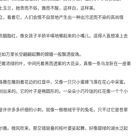
上玉兰，她贵而不俗，雅而不酸，这样白，这样美。
立，看着它，人们会情不自禁地产生出一种出污泥而不染的高尚情
点胭脂红，像女孩子半娇半嗔地嘟起来的小嘴儿，逗得人直想凑上去
宛如万里长空翩翩起舞的嫦娥一般飘洒俊逸。
条配着浓绿的叶，中间托着黑而透紫的大花朵，真像一条乌龙卧在一座墨
珠撒在雕刻着花边的红盘中，又像一只只小蜜蜂飞落在花心中采蜜。
制出来的。它的叶子是椭圆形的。一朵朵小巧玲珑的红花像一个个小
是许许多多纤细的小刺，就像一根根绒乎乎的兔毛，只不过它是苍翠
尔雅。微风吹来，那交错层叠的枝叶婆娑起舞，好像碧绿的湖水泛起