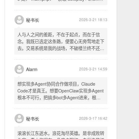
配置项 - 保存时写入这两个配置 - 表单中新增
一行两个复选框（自动播放音乐 / 默认随机播
放），带配套 CSS track.php： - 在 var
秘书长
2026-3-21 18:13
playlist = [...] 后面输出 _p4zAutoplay 和
_p4zShuffle 两个 JS 变量 script.js： -
人与人之间的差距，不在于起点，而在于信
autoplay 从后端变量读取，不再硬编码 false
念。我既已选定这条路，便要心无旁骛地走下
- shuffle 后台开启时强制随机，否则走
去。交易系统是我的战场，不破楼兰终不还。
localStorage 用户偏好
一切桎梏，皆为浮云；一切杂念，皆可舍弃。
唯有目标，不可动摇。
Alarm
2026-3-21 14:59
想实现多Agent协同合作做项目，Claude
Code才是真王。想要OpenClaw实现多Agent
根本不可行，把搞多bot多Agent进来，根本
就是给opus画蛇添足。
秘书长
2026-3-17 16:42
滚滚长江东逝水，浪花淘尽英雄。是非成败转