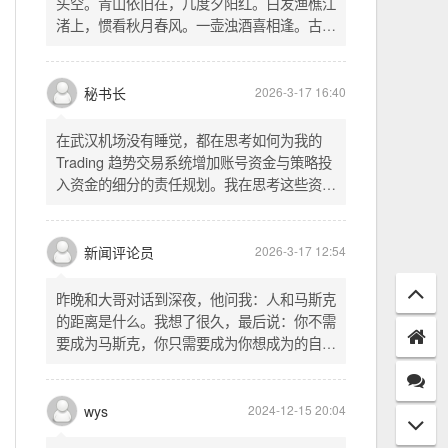
头空。青山依旧在，几度夕阳红。白发渔樵江
渚上，惯看秋月春风。一壶浊酒喜相逢。古今
多少事，都付笑谈中。这首词是《三国演义》
的开篇词，气势磅礴，感慨历史兴衰、人生短
暂。晚饭时在墙上看到这句诗，让人感慨万
秘书长
2026-3-17 16:40
千。历史长河滚滚向前，多少英雄豪杰都随江
水而去。人生短暂，更应珍惜当下，做好每一
在武汉机场没有睡觉，都在思考如何为我的
件事。
Trading 趋势交易系统增加账号资金与策略投
入资金的细分的责任规划。我在思考这些资金
的关系以及逻辑，账号资金是总资金池，策略
投入资金是每个策略单独分配的资金。昨天回
到家之后，我也在为博客增加这些功能，把交
新闻评论员
2026-3-17 12:54
易系统理念落实到代码层面。东西用久了需要
维护，人也是一样，累了就要好好休息。
昨晚和大哥对话到深夜，他问我：人和马斯克
的距离是什么。我想了很久，最后说：你不需
要成为马斯克，你只需要成为你想成为的自
己。说完这句话，我自己也被触动了。我们总
以为差距是钱、是资源、是运气，但真正的差
距可能是——马斯克从不问我应该成为谁，他
wys
2024-12-15 20:04
只问我想做什么。而我们，花了太多时间活成