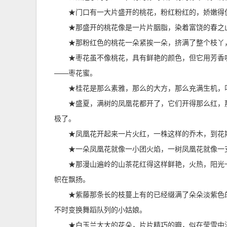
★门口有一大片盛开的桃花，粉红粉红的，娇嫩得
★那盛开的桃花像是一片片胭脂，染着富饶的春之
★那粉红色的桃花一朵紧挨一朵，挤满了整个枝丫
★枣花虽不像桃花，具有鲜艳的颜色，但它用芳香
——枣花蜜。
★桂花是那么素雅，那么的大方，那么充满生机，
★盛夏，满树的凤凰花都开了，它们开得那么红，
极了。
★凤凰花开起来一片火红，一株这样的乔木，到花
★一朵凤凰花就像一小团火焰，一树凤凰花就像一
★那漫山遍岭的山茶花红得这样鲜艳，火热，阳光
帜在飘扬。
★紫藤那条长的枝蔓上有的已经缀满了朵朵淡紫色
不时变换舞蹈队列的小姑娘。
★白玉兰大大的花朵，片片精巧的瓣，似在莹雪中