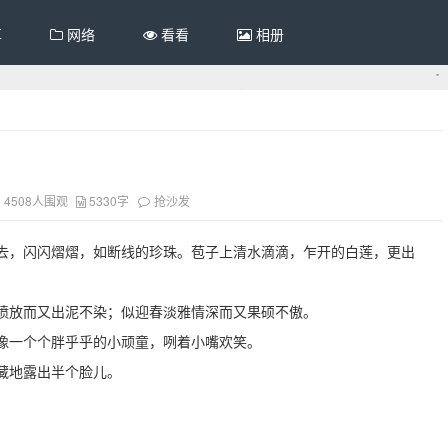
享
网络
看看
相册
4508人围观
5330字
抢沙发
去，闪闪熠熠，如断线的珍珠。苞子上清水滴滴，乍开的白莲，更出
喷放而又出泥不染；似迎春淡雅情深而又果硕不傲。
像一个个胖乎乎的小顽童，咧着小嘴欢笑。
藏地露出半个脸儿。