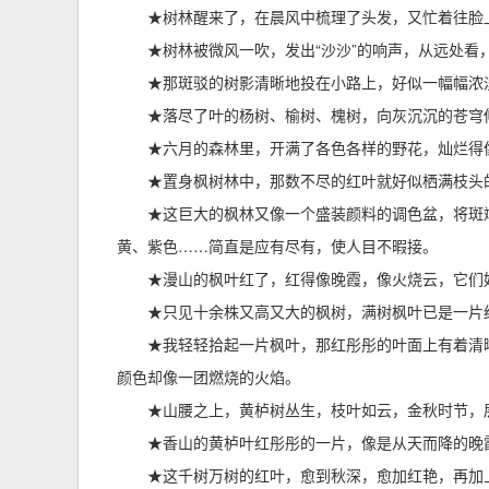
★树林醒来了，在晨风中梳理了头发，又忙着往脸
★树林被微风一吹，发出“沙沙”的响声，从远处看
★那斑驳的树影清晰地投在小路上，好似一幅幅浓
★落尽了叶的杨树、榆树、槐树，向灰沉沉的苍穹
★六月的森林里，开满了各色各样的野花，灿烂得
★置身枫树林中，那数不尽的红叶就好似栖满枝头
★这巨大的枫林又像一个盛装颜料的调色盆，将斑
黄、紫色……简直是应有尽有，使人目不暇接。
★漫山的枫叶红了，红得像晚霞，像火烧云，它们好
★只见十余株又高又大的枫树，满树枫叶已是一片
★我轻轻拾起一片枫叶，那红彤彤的叶面上有着清
颜色却像一团燃烧的火焰。
★山腰之上，黄栌树丛生，枝叶如云，金秋时节，
★香山的黄栌叶红彤彤的一片，像是从天而降的晚
★这千树万树的红叶，愈到秋深，愈加红艳，再加