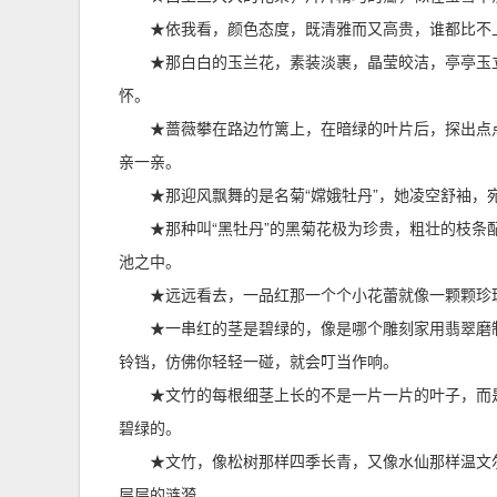
★依我看，颜色态度，既清雅而又高贵，谁都比不
★那白白的玉兰花，素装淡裹，晶莹皎洁，亭亭玉
怀。
★蔷薇攀在路边竹篱上，在暗绿的叶片后，探出点
亲一亲。
★那迎风飘舞的是名菊“嫦娥牡丹”，她凌空舒袖，
★那种叫“黑牡丹”的黑菊花极为珍贵，粗壮的枝
池之中。
★远远看去，一品红那一个个小花蕾就像一颗颗珍
★一串红的茎是碧绿的，像是哪个雕刻家用翡翠磨
铃铛，仿佛你轻轻一碰，就会叮当作响。
★文竹的每根细茎上长的不是一片一片的叶子，而
碧绿的。
★文竹，像松树那样四季长青，又像水仙那样温文
层层的涟漪。