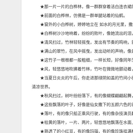
★那一片一片的白桦林，像一群群穿着洁白连衣裙
★前面的白桦林，仿佛是一群单腿站着的仙鹤。
★窗外的小白桦树，婷婷地立在 如水的月光里，
★白桦树沙沙地响着，纷纷的败叶，像她流出的泪
★清风扫过，竹林轻轻摇曳，发出有节奏的鸣响，
★满山的翠竹，在风中摇曳，发出动听的声响，像
★这竹子一根根都一般粗细，一样长短，好像同年
★风，轻悠悠地吹拂着竹林，竹叶在微微地颤动着
★当夏日炎炎的午后，你走进那绿阴如盖的竹间小
清凉世界。
★秋风扫过，树叶纷纷落下，有的像蝴蝶翩翩起舞
★这些飘落的叶子，好像是仙女撒下的五颜六色的
★落叶，有的像只船正乘风行驶，有的像杂技演员
★枯黄的落叶，一片、两片，轻悠悠地飘落在水面
★熟透了的小红豆，有的像玛瑙，有的像珍珠挂满