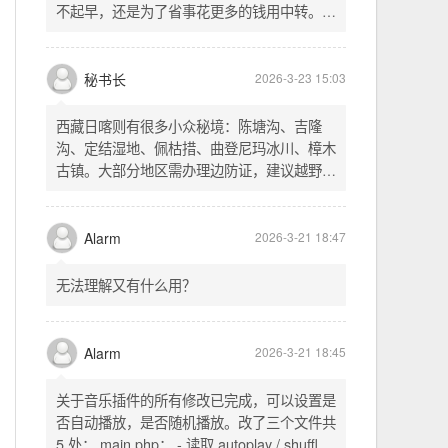
不起早，还是为了省事花更多的钱用中转。链
式代理两层梯子上美国家庭静态 ip 登号，
SSH 用 gost 做 HTTP+SOCKS 转换才能用
多 Agent。配置麻烦了点，设定好了后直接任
秘书长
2026-3-23 15:03
意 IP 进行 SSH 登录。畅用，值得纪念。
西藏日喀则有很多小众秘境：陈塘沟、吉隆
沟、定结湿地、佩枯措、曲登尼玛冰川、樟木
古镇。大部分地区需办理边防证，建议越野
车，最佳季节 5-10 月。从日喀则出发可陆路
经吉隆口岸前往加德满都，沿途风景绝美。
Alarm
2026-3-21 18:47
无法理解又有什么用？
Alarm
2026-3-21 18:45
关于音乐插件的所有修改已完成，可以设置是
否自动播放，是否随机播放。改了三个文件共
5 处： main.php： - 读取 autoplay / shuffle