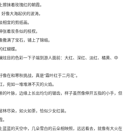
上擦抹着玫瑰红的朝霞。
，好像大海起伏的波涛。
淡相宜的剪纸画。
伸张着炭条似的枝杈。
像撒满了宝石，铺上了锦缎。
的红蝴蝶。
斓炫目的色彩一下子端到游人面前：大红、深红、淡红、橘黄、中
像在和寒秋挑战，真是“霜叶红于二月花”。
红，宛如一堆堆淋不灭的火焰。
晰的叶脉，边缘上长出均匀的锯齿，样子虽然像伸开五指的小手，但
层林尽染，如火如荼，恰似少女红装。
霞。
上蓝蓝的天空中，几朵雪白的云朵相映照，远远看去，就像有大火在