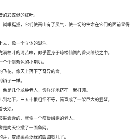
着的彩蝶似的红叶。
，巍峨挺拔，它们使高山有了灵气，使一切的生命在它们的面前显得
上去，像一个立体的湖泊。
充满柏叶的清苦味，似乎置身于琼楼仙阁的香火缭绕之中。
一个个淡紫色的小喇叭。
的飞花，像天上落下了奇异的雪。
的辫子一样。
，像是几个龙钟老人，懒洋洋地挤在一起打盹。
扎到地下，三五十根粗细不等，简直成了一架巨大的竖琴。
着长须。
鼓鼓囊囊的，就像一个瘦骨嶙峋的老人。
像是向天空撒了一面鱼网。
的芽，变成柔黄泛绿的圆圆钱儿了。