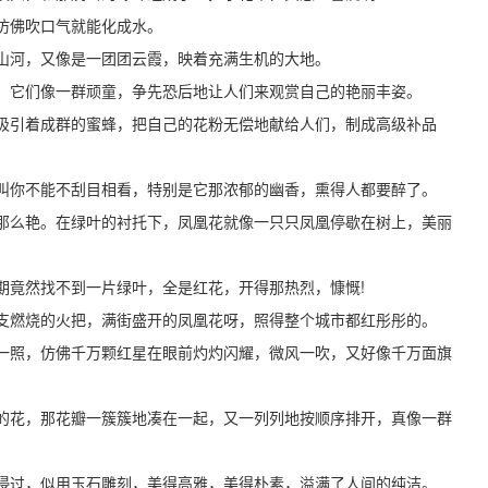
仿佛吹口气就能化成水。
山河，又像是一团团云霞，映着充满生机的大地。
，它们像一群顽童，争先恐后地让人们来观赏自己的艳丽丰姿。
吸引着成群的蜜蜂，把自己的花粉无偿地献给人们，制成高级补品
叫你不能不刮目相看，特别是它那浓郁的幽香，熏得人都要醉了。
那么艳。在绿叶的衬托下，凤凰花就像一只只凤凰停歇在树上，美丽
期竟然找不到一片绿叶，全是红花，开得那热烈，慷慨!
支燃烧的火把，满街盛开的凤凰花呀，照得整个城市都红彤彤的。
一照，仿佛千万颗红星在眼前灼灼闪耀，微风一吹，又好像千万面旗
的花，那花瓣一簇簇地凑在一起，又一列列地按顺序排开，真像一群
浸过，似用玉石雕刻，美得高雅，美得朴素，溢满了人间的纯洁。