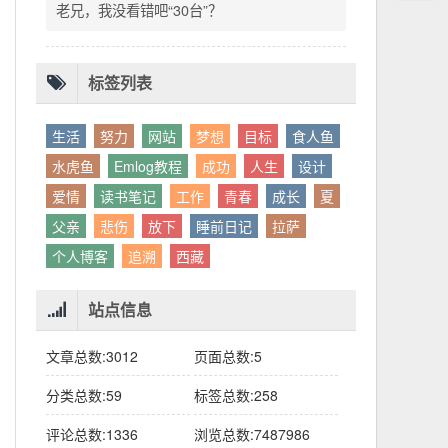
别人眼中的应该。这句话不是安慰，是提醒：
老兄，我没看错吧“30台”？
你的人生，不需要复刻任何人的轨迹。
标签列表
生活
努力
网站
梦想
目标
食人鱼
水虎鱼
Emlog教程
成功
人生
设计
爱情
读书笔记
工作
青春
成长
夏
父亲
悲伤
放下
睡前日记
拉萨
个人博客
追溯
西藏
站点信息
文章总数:3012
页面总数:5
分类总数:59
标签总数:258
评论总数:1336
浏览总数:7487986