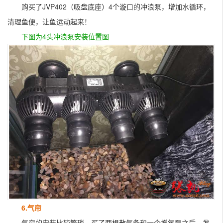
购买了JVP402（吸盘底座）4个漩口的冲浪泵，增加水循环，
清理鱼便，让鱼运动起来！
下图为4头冲浪泵安装位置图
6.气帘
气帘的安装比较繁琐，买了两根散气条和一个增氧泵之后，发