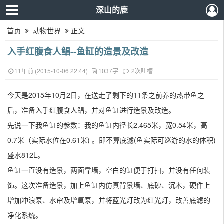
深山的鹿
首页
动物世界
正文
入手红腹食人鲳--鱼缸的造景及改造
11年前 (2015-10-06 22:44)
1037字
2次吐槽
今天是2015年10月2日，在送走了剩下的11条之前养的热带鱼之
后，准备入手红腹食人鲳，并对鱼缸进行造景及改造。
先说一下我鱼缸的参数：我的鱼缸内径长2.465米，宽0.54米，高
0.7米（实际水位在0.61米) 。即不算底滤(鱼实际可巡游的水的体积)
盛水812L。
鱼缸一直没有造景，两面靠墙，空白的缸便于打扫，并没有任何装
饰。这次准备造景，加上鱼缸内仿真背景墙、底砂、沉木，硬件上
增加冲浪泵、水帘及增氧泵，并将蓝光灯改为红光灯，改善底滤的
净化系统。