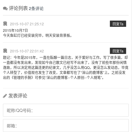
评论列表
2条评论
我
2015-10-07 21:25:12
回复Ta
2015年10月7日
今天鱼缸灯已经安装完毕，明天安装背景板。
我
2015-10-07 22:01:42
回复Ta
题记：今年是2015年，一直在酝酿一篇日志，关于爱好与工作。写了很多篇，却
一直都没有发出来，发现如今自己散文已经写不出来了，没有了前些年那份闲情
逸致，所以决定用这篇连更的纪录文，几乎没怎么用QQ，更没怎么发动态，毕竟
个人转型了，价值观也发生了改变，文章都写在了“深山的鹿博客”上。之前没发
出的《管理的手腕》可参见“深山的鹿博客--个人原创--个人随笔”。
发表评论