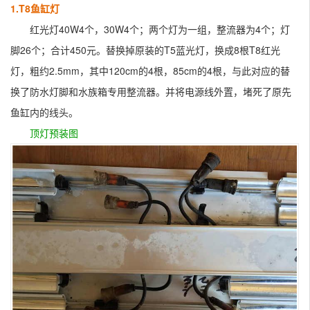
1.T8鱼缸灯
红光灯40W4个，30W4个；两个灯为一组，
整流器
为4个；灯
脚26个；合计450元。替换掉原装的T5蓝光灯，换成8根T8红光
灯，粗约2.5mm，其中120cm的4根，85cm的4根，与此对应的替
换了防水灯脚和水族箱专用整流器。并将电源线外置，堵死了原先
鱼缸内的线头。
顶灯预装图