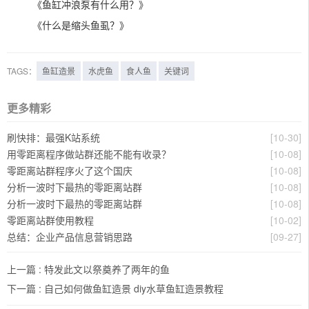
《鱼缸冲浪泵有什么用？》
《什么是缩头鱼虱？》
TAGS：
鱼缸造景
水虎鱼
食人鱼
关键词
更多精彩
刷快排：最强K站系统
[10-30]
用零距离程序做站群还能不能有收录？
[10-08]
零距离站群程序火了这个国庆
[10-08]
分析一波时下最热的零距离站群
[10-08]
分析一波时下最热的零距离站群
[10-08]
零距离站群使用教程
[10-02]
总结：企业产品信息营销思路
[09-27]
上一篇 :
特发此文以祭奠养了两年的鱼
下一篇 :
自己如何做鱼缸造景 diy水草鱼缸造景教程