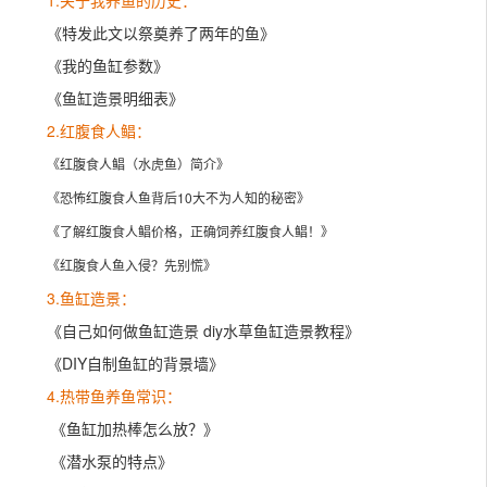
1.关于我养鱼的历史：
《
特发此文以祭奠养了两年的鱼
》
《
我的鱼缸参数
》
《
鱼缸造景明细表
》
2.
红腹食人鲳：
《
红腹食人鲳（水虎鱼）简介
》
《
恐怖红腹食人鱼背后10大不为人知的秘密
》
《
了解红腹食人鲳价格，正确饲养红腹食人鲳！
》
《
红腹食人鱼入侵？先别慌
》
3.鱼缸造景：
《
自己如何做鱼缸造景 diy水草鱼缸造景教程
》
《
DIY自制鱼缸的背景墙
》
4.热带鱼养鱼常识：
《鱼缸加热棒怎么放？》
《潜水泵的特点》