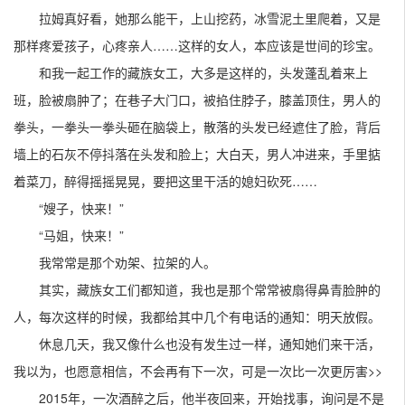
拉姆真好看，她那么能干，上山挖药，冰雪泥土里爬着，又是
那样疼爱孩子，心疼亲人……这样的女人，本应该是世间的珍宝。
和我一起工作的藏族女工，大多是这样的，头发蓬乱着来上
班，脸被扇肿了；在巷子大门口，被掐住脖子，膝盖顶住，男人的
拳头，一拳头一拳头砸在脑袋上，散落的头发已经遮住了脸，背后
墙上的石灰不停抖落在头发和脸上；大白天，男人冲进来，手里掂
着菜刀，醉得摇摇晃晃，要把这里干活的媳妇砍死……
“嫂子，快来！”
“马姐，快来！”
我常常是那个劝架、拉架的人。
其实，藏族女工们都知道，我也是那个常常被扇得鼻青脸肿的
人，每次这样的时候，我都给其中几个有电话的通知：明天放假。
休息几天，我又像什么也没有发生过一样，通知她们来干活，
我以为，也愿意相信，不会再有下一次，可是一次比一次更厉害>>
2015年，一次酒醉之后，他半夜回来，开始找事，询问是不是