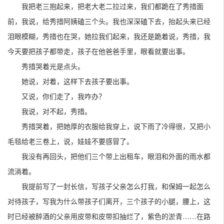
我把老三抱起来，把老大老二拉过来，我们都跪在了秀措面
前，我说，给秀措阿姨磕三个头。我也深深磕下去，抬起头来已经
泪眼模糊，秀措也在哭，她拉我们起来，我还是跪着说，秀措，我
今天要把孩子都带走，孩子在他爸爸手里，眼看就要出事。
秀措哭着光是点头。
她说，对着，这样下去孩子要出事。
又说，你们走了，我咋办？
我说，对不起，秀措。
秀措哭着，把她厚的衣服给我穿上，说下雨了冷得很，又把小
毛毯给老三卷上，说，娃娃不要感冒了。
我没有再回头，把他们三个带上出租车，眼泪和外面的雨水都
流淌着。
我提前写了一封长信，写孩子父亲怎么打我，和保姆一起怎么
对待孩子，写我为什么带孩子们离开，三个孩子的小腿，腰上，这
时已经被醉酒的父亲用皮带和皮带扣抽烂了，紫色的淤青……在路