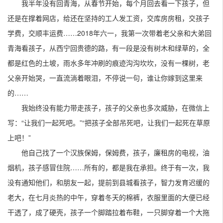
我半年没有回青海，从春节开始，每个月回去看一下孩子，但
还是在撑着网店，给还在坚持的工人发工资，交库房房租，交孩子
学费，交顺丰运费……2018年六一，我第一次带着老父亲和大弟回
青海看孩子，从西宁回贵德的路，有一段是没有树木和绿草的，全
都是红色的土坡，雨水多年冲刷的痕迹沟沟坎坎，没有一棵树，老
父亲开始哭，一直流淌着眼泪，不停说一句，谁让你嫁到这里来
的……
我始终没有能力带走孩子，孩子的父亲也多次威胁，在微信上
写：“让我们一起死吧。”“把孩子全部吊死吧，让我们一起死在草原
上吧！”
他自己找了一个汉族保姆，保姆费，孩子，廉租房的电视，油
烟机，孩子感冒住院……所有的，都是我在承担。终于有一次，我
没有通知他们，和朋友一起，提前到县城看孩子，智力发育迟缓的
老大，在七月炎热的中午，穿着冬天的棉裤，衣服里面的大便已经
干透了，成了硬壳，孩子一个脚踏拉着布鞋，一只脚穿着一个大拖