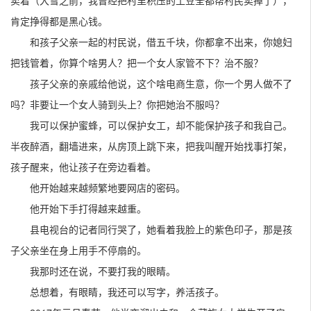
卖着（大雪之前，我曾经把村里积压的土豆全都帮村民卖掉了），
肯定挣得都是黑心钱。
和孩子父亲一起的村民说，借五千块，你都拿不出来，你媳妇
把钱管着，你算个啥男人？把一个女人家管不下？治不服？
孩子父亲的亲戚给他说，这个啥电商生意，你一个男人做不了
吗？非要让一个女人骑到头上？你把她治不服吗？
我可以保护蜜蜂，可以保护女工，却不能保护孩子和我自己。
半夜醉酒，翻墙进来，从房顶上跳下来，把我叫醒开始找事打架，
孩子醒来，他让孩子在旁边看着。
他开始越来越频繁地要网店的密码。
他开始下手打得越来越重。
县电视台的记者同行哭了，她看着我脸上的紫色印子，那是孩
子父亲坐在身上用手不停扇的。
我那时还在说，不要打我的眼睛。
总想着，有眼睛，我还可以写字，养活孩子。