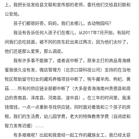
上，我把长信发给县文联和宣传部的老师，委托他们交给县妇联和
公安局。
孩子们都很好奇，妈妈，我们去哪儿，去动物园吗？
我没有告诉任何人孩子们在哪儿，从2017年7月开始，有段时
间我们总吃挂面，被不同的房东赶出来过两次，因为他们太吵了，
他们还是那么爱笑，那么调皮。
我有许多事不能做了，或者说中断了，原来主打的商品青海蜂
蜜我很久没有发，微店管理方（北京口袋科技公司）支持的在当地
牧区帮助留守妇女的藏鸡养殖项目中断了，牦牛藏羊肉、枸杞、黄
菇……所有的供应链全部都中断了（大多是青海海南州贵德县和周
边的贵南县、泽库县、河南县、湟中县）。在三年的时间里，我凑
钱借钱，一点一点重新寻找供应链，同时面对着我和三个孩子的房
租，我们的生活费，幼儿园学费，老大的特殊教育学费（自闭症和
智力发育迟缓）……
有多艰难呢？比起和我曾经一起工作的藏族女工，我已经太容