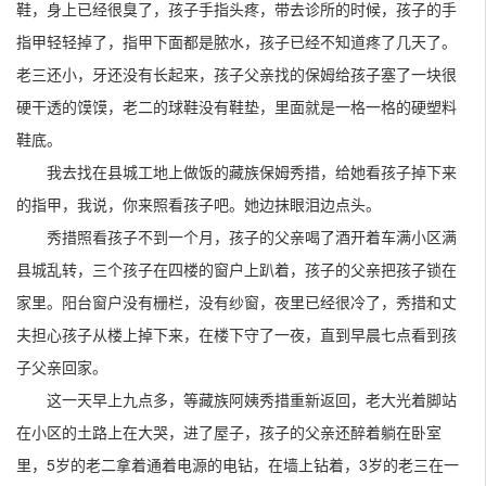
鞋，身上已经很臭了，孩子手指头疼，带去诊所的时候，孩子的手
指甲轻轻掉了，指甲下面都是脓水，孩子已经不知道疼了几天了。
老三还小，牙还没有长起来，孩子父亲找的保姆给孩子塞了一块很
硬干透的馍馍，老二的球鞋没有鞋垫，里面就是一格一格的硬塑料
鞋底。
我去找在县城工地上做饭的藏族保姆秀措，给她看孩子掉下来
的指甲，我说，你来照看孩子吧。她边抹眼泪边点头。
秀措照看孩子不到一个月，孩子的父亲喝了酒开着车满小区满
县城乱转，三个孩子在四楼的窗户上趴着，孩子的父亲把孩子锁在
家里。阳台窗户没有栅栏，没有纱窗，夜里已经很冷了，秀措和丈
夫担心孩子从楼上掉下来，在楼下守了一夜，直到早晨七点看到孩
子父亲回家。
这一天早上九点多，等藏族阿姨秀措重新返回，老大光着脚站
在小区的土路上在大哭，进了屋子，孩子的父亲还醉着躺在卧室
里，5岁的老二拿着通着电源的电钻，在墙上钻着，3岁的老三在一