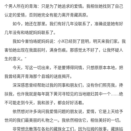
个男人所在的青海：只是为了她追求的爱情。我相信她找到了自己
认定的爱情，否则她完全有能力离开青藏高原。
如今，她还在那里。我们有好几年没联系了，准确说是她有好
几年没有和珞妮妈妈联系了。
我如今害怕珞妮妈妈说：小X已经到了昆明，明天来我们家。我
害怕她出现在我面前时，满身伤痕。那感觉太不好了，让我怀疑人
生的意义。”
今天，写这一切出来，不是要博得同情，只想原原本本地，把
我曾经离开青海那个县城的谜底揭开。
深深感恩曾经帮助过我的同事和朋友们，没有你们照亮我，搀
扶我，也许我就是每年跳下黄河寻短见的当地媳妇其中一个……绝
不可能走到今天，我和孩子，都会好好活着。
依然想对许多询问我爱情问题的朋友说，爱情，它是上天给予
世间的我们最美丽的礼物之一。我依然相信它，相信美好的一切。
非常想念散落在各处的藏族女工们，因为拉姆的故事，藏族姑