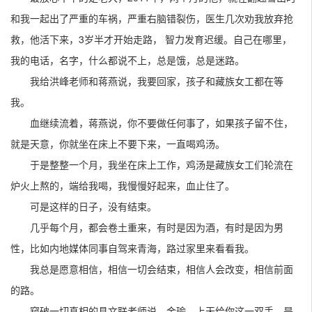
和我一起出了严重的车祸，严重右脑错裂伤，医生几次劝我放弃抢
救，他活下来，3岁半才开始走路， 智力发育迟缓。自己在哪里，
我的电话，名字，什么都说不上，总是饿，总是迷路。
我给洪峰老师和蒋燕说，我要回家，孩子和藏族女工都在等
我。
血继续流着，蒋燕说，你不要做任何事了，如果孩子留不住，
就是天意，你就坐在床上不要下来，一直喝鸡汤。
于是整整一个月，我坐在床上工作，鸡汤是藏族女工们轮流在
炉火上熬的，端给我喝，我慢慢好起来，血止住了。
可是这样的日子，没有结束。
几乎每个月，都会卷土重来，有时是因为酒，有时是因为男
性，比如内地媒体同事自驾来青海，路过家里来看看我。
我总是愿意相信，相信一切会结束，相信人会改变，相信前面
的路。
窥破一切真相的县文联老师说，金瑜，上天给你这一双手，是