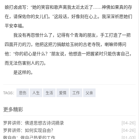
娘打卤卤写：“她的笑容和歌声离我太近太近了……神佛如果真的存
在，请保佑你的女儿们。”这段话，好像刻在心上。我深深祈愿她们
平安幸福。
我没有再怨恨什么了，记得有个青海的朋友，手工打造了一把
四面开刃的刀，他把这把刀捐献给玉树的古老寺院，喇嘛师傅问
他：“你的初心是什么？”朋友说，他想造一把握紧时只能伤害自己，
而无法伤害别人的刀。
是这样的。
TAGS：
悲伤
人生
生活
爱情
工作
父亲
更多精彩
罗昇讲师：佛道思想古诗词摘录
[04-26]
罗昇讲师：如何实现自由？
[04-26]
敬自由：做自己热爱的工作
[01-03]