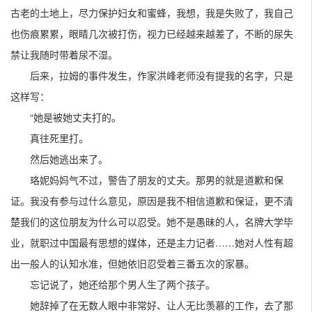
古老的土地上，尽力保护妇女和蜜蜂，我想，我是失败了，我自己
也伤痕累累，眼睛几次被打伤，视力已经越来越差了，不断的尿失
禁让我随时带着尿不湿。
后来，拉姆的事件发生，作家洪峰老师没有提我的名字，只是
这样写：
“她是被她丈夫打的。
真往死里打。
然后她逃出来了。
珞妮妈妈气不过，警告了朋友的丈夫。那男的就是道歉和保
证。我没有参与过什么意见，原因是我不相信道歉和保证，更不清
楚我们的这位朋友为什么可以忍受。她不是愚昧的人，名牌大学毕
业，就职过中国最有思想的媒体，还是主力记者……她对人性有超
出一般人的认知水准，但她依旧忍受着三番五次的家暴。
忘记说了，她还给那个男人生了两个孩子。
她辞掉了在无数人眼中非常好、让人无比羡慕的工作，去了那