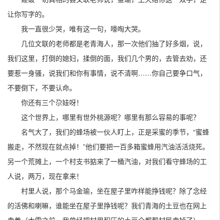
让你写字的。
我一直很少哭，唯有这一句，嚎啕大哭。
几位文联的老师都是老青海人，那一次他们抽了好多烟，说，
我们这里，打倒的媳妇，揉倒的面，我们几个男的，去管去劝，还
要惹一身骚，说我们和你有事情，说不清啊……你自己要争口气，
不要倒下，不要认命。
你还有三个尕娃呀！
这个世界上，哪里有世外桃源呢？哪里有那么容易的事呢？
名气大了，我们的蜂场被一伙人盯上，正是采蜜的季节，“蜜蜂
搬走，不然现在就点掉！”他们要把一百多箱蜜蜂用汽油活活烧死。
另一个荒摊上，一个村支书掂来了一桶汽油，对我们看守蜂场的工
人说，两万，现在拿来！
村里人说，那个马金瑜，坐在屋子里咋样能挣钱呢？除了念经
的活佛和喇嘛，谁能坐在屋子里挣钱呢？我们青海的土豆也在网上