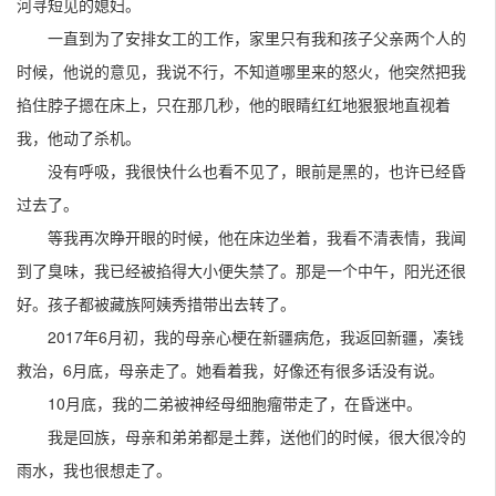
河寻短见的媳妇。
一直到为了安排女工的工作，家里只有我和孩子父亲两个人的
时候，他说的意见，我说不行，不知道哪里来的怒火，他突然把我
掐住脖子摁在床上，只在那几秒，他的眼睛红红地狠狠地直视着
我，他动了杀机。
没有呼吸，我很快什么也看不见了，眼前是黑的，也许已经昏
过去了。
等我再次睁开眼的时候，他在床边坐着，我看不清表情，我闻
到了臭味，我已经被掐得大小便失禁了。那是一个中午，阳光还很
好。孩子都被藏族阿姨秀措带出去转了。
2017年6月初，我的母亲心梗在新疆病危，我返回新疆，凑钱
救治，6月底，母亲走了。她看着我，好像还有很多话没有说。
10月底，我的二弟被神经母细胞瘤带走了，在昏迷中。
我是回族，母亲和弟弟都是土葬，送他们的时候，很大很冷的
雨水，我也很想走了。