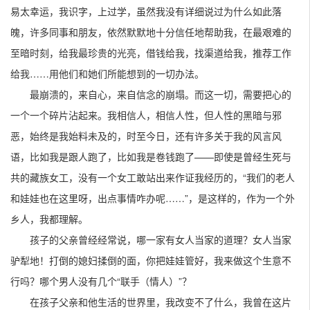
易太幸运，我识字，上过学，虽然我没有详细说过为什么如此落
魄，许多同事和朋友，依然默默地十分信任地帮助我，在最艰难的
至暗时刻，给我最珍贵的光亮，借钱给我，找渠道给我，推荐工作
给我……用他们和她们所能想到的一切办法。
最崩溃的，来自心，来自信念的崩塌。而这一切，需要把心的
一个一个碎片沾起来。我相信人，相信人性，但人性的黑暗与邪
恶，始终是我始料未及的，时至今日，还有许多关于我的风言风
语，比如我是跟人跑了，比如我是卷钱跑了——即使是曾经生死与
共的藏族女工，没有一个女工敢站出来作证我经历的，“我们的老人
和娃娃也在这里呀，出点事情咋办呢……”，是这样的，作为一个外
乡人，我都理解。
孩子的父亲曾经经常说，哪一家有女人当家的道理？女人当家
驴犁地！打倒的媳妇揉倒的面，你把娃娃管好，我来做这个生意不
行吗？哪个男人没有几个“联手（情人）”？
在孩子父亲和他生活的世界里，我改变不了什么，我曾在这片