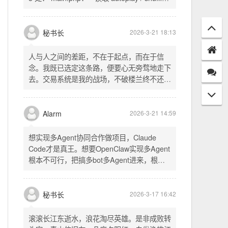
配置项 - 保存时写入这两个配置 - 表单中新增
一行两个复选框（自动播放音乐 / 默认随机播
放），带配套 CSS track.php： - 在 var
秘书长
2026-3-21 18:13
playlist = [...] 后面输出 _p4zAutoplay 和
_p4zShuffle 两个 JS 变量 script.js： -
人与人之间的差距，不在于起点，而在于信
autoplay 从后端变量读取，不再硬编码 false
念。我既已选定这条路，便要心无旁骛地走下
- shuffle 后台开启时强制随机，否则走
去。交易系统是我的战场，不破楼兰终不还。
localStorage 用户偏好
一切桎梏，皆为浮云；一切杂念，皆可舍弃。
唯有目标，不可动摇。
Alarm
2026-3-21 14:59
想实现多Agent协同合作做项目，Claude
Code才是真王。想要OpenClaw实现多Agent
根本不可行，把搞多bot多Agent进来，根本
就是给opus画蛇添足。
秘书长
2026-3-17 16:42
滚滚长江东逝水，浪花淘尽英雄。是非成败转