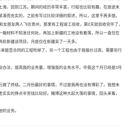
上海，回到江苏。期间的经历非常丰富，行程也比较有趣，在旅途末
紧凑而充实的，之前有写过比较详细的叙述，所以，这里不再多提。
，和女朋友两人飞往贵州，那里有工程竣工验收，第2天就验收完毕了，
一箱材料不知发往何处，再加上新疆的工地没有着落，所以一直住在
奔赴新疆谈项目，月底仅在新疆呆了一天多。
本来能签合同的工程吹掉了，另一个工程也由于我报价过高，需要另行
些办法，提高我的业务量，增强我的业务水平。毕竟这个月已经是3月
。
元做了终结。二月份最好的事情，不过是我再也没有博彩了。我想未
老实实的挣点辛苦钱比较好。赌博这种大起大落的事情，回头来看，
地的业务。