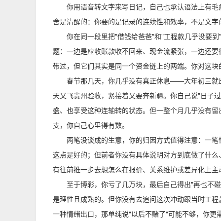
你用语音转文字来写日记，自己也承认语法上有毛
舍是清醒的：你要的是记录的连续性和效率，不是文字
你在同一段里把"借钱给爸爸"和"工程款几乎没要
题：一边是应收账款收不回来、现金流紧张，一边还要
带过，但它们其实是同一个资金链上的两端。你对这块
春节那几天，你几乎没有真正休息——大年初三就
天又飞贵州验收，紧接着又要奔新疆。你自己说"日子
盛、也享受这种连轴转的状态。但一整个月几乎没有留
支，你自己心里得有数。
两笔没谈成的生意，你的归因方式值得注意：一笔
这点是好的；但前者你没有具体说明对方到底做了什么
有往前推一步去想怎么在报价、关系维护或差异化上主
至于博彩，你亏了几万块，最后自己得出"再也不碰
是理性且成熟的。但你没有去追问这次冲动跟当时工程
一种情绪出口，那单纯说"以后不赌了"可能不够，你