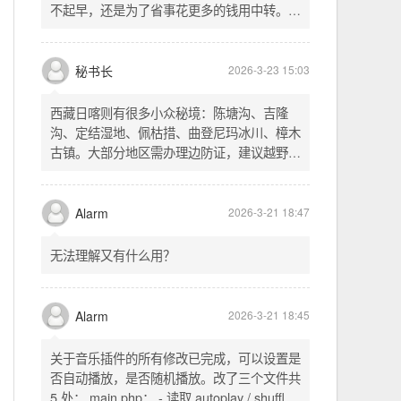
不起早，还是为了省事花更多的钱用中转。链
式代理两层梯子上美国家庭静态 ip 登号，
SSH 用 gost 做 HTTP+SOCKS 转换才能用
多 Agent。配置麻烦了点，设定好了后直接任
秘书长
2026-3-23 15:03
意 IP 进行 SSH 登录。畅用，值得纪念。
西藏日喀则有很多小众秘境：陈塘沟、吉隆
沟、定结湿地、佩枯措、曲登尼玛冰川、樟木
古镇。大部分地区需办理边防证，建议越野
车，最佳季节 5-10 月。从日喀则出发可陆路
经吉隆口岸前往加德满都，沿途风景绝美。
Alarm
2026-3-21 18:47
无法理解又有什么用？
Alarm
2026-3-21 18:45
关于音乐插件的所有修改已完成，可以设置是
否自动播放，是否随机播放。改了三个文件共
5 处： main.php： - 读取 autoplay / shuffle