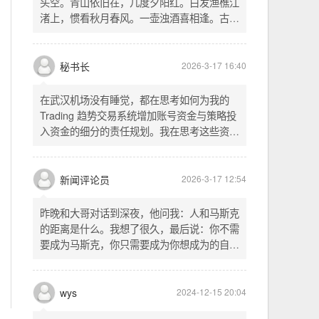
头空。青山依旧在，几度夕阳红。白发渔樵江
渚上，惯看秋月春风。一壶浊酒喜相逢。古今
多少事，都付笑谈中。这首词是《三国演义》
的开篇词，气势磅礴，感慨历史兴衰、人生短
暂。晚饭时在墙上看到这句诗，让人感慨万
秘书长
2026-3-17 16:40
千。历史长河滚滚向前，多少英雄豪杰都随江
水而去。人生短暂，更应珍惜当下，做好每一
在武汉机场没有睡觉，都在思考如何为我的
件事。
Trading 趋势交易系统增加账号资金与策略投
入资金的细分的责任规划。我在思考这些资金
的关系以及逻辑，账号资金是总资金池，策略
投入资金是每个策略单独分配的资金。昨天回
到家之后，我也在为博客增加这些功能，把交
新闻评论员
2026-3-17 12:54
易系统理念落实到代码层面。东西用久了需要
维护，人也是一样，累了就要好好休息。
昨晚和大哥对话到深夜，他问我：人和马斯克
的距离是什么。我想了很久，最后说：你不需
要成为马斯克，你只需要成为你想成为的自
己。说完这句话，我自己也被触动了。我们总
以为差距是钱、是资源、是运气，但真正的差
距可能是——马斯克从不问我应该成为谁，他
wys
2024-12-15 20:04
只问我想做什么。而我们，花了太多时间活成