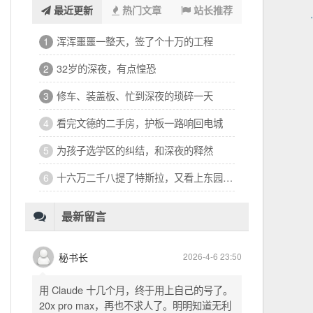
最近更新
热门文章
站长推荐
浑浑噩噩一整天，签了个十万的工程
1
32岁的深夜，有点惶恐
2
修车、装盖板、忙到深夜的琐碎一天
3
看完文德的二手房，护板一路响回电城
4
为孩子选学区的纠结，和深夜的释然
5
十六万二千八提了特斯拉，又看上东园公馆
6
最新留言
秘书长
2026-4-6 23:50
用 Claude 十几个月，终于用上自己的号了。
20x pro max，再也不求人了。明明知道无利