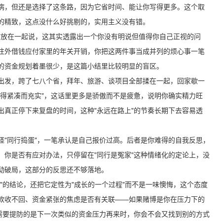
病，但还是选择了这条路，因为它省时间、能让你写得更多。这个取
的精致，这点没什么好挑剔的，实用主义没有错。
到"放在一起说，这其实透露出一个你没有明说但值得你自己正视的问
往外借钱应付家里的年关开销，你把这两件事当成并列的烦心事一笔
的资金规划着墨很少，是这篇小结里比较明显的盲区。
出发，跨了七八个省，拜年、旅游、谈项目全部揉在一起，回家歇一
过得紧凑而充实"，这话里更多是骄傲而不是疲惫，说明你确实精力旺
出真正停下来复盘的时间，这种"永远在路上"的节奏长期下去容易透
怪"同行捣蛋"，一笔承认是自己报价过高。后者是你难得的自我反思，
、你是否有应对办法，只停留在"同行是冤家"这种情绪化的定论上，没
动破局，这部分的反思还不够落地。
"的结论，还把它定性为"成长的一个过程"而不是一味懊悔，这个态度
款收不回、资金紧张的焦虑是否有关联——如果赌博是你在压力下的
更需要提防的是下一次类似的资金压力再来时，你会不会又找到别的方式