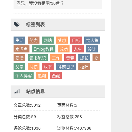
别人眼中的应该。这句话不是安慰，是提醒：
老兄，我没看错吧“30台”？
你的人生，不需要复刻任何人的轨迹。
标签列表
生活
努力
网站
梦想
目标
食人鱼
水虎鱼
Emlog教程
成功
人生
设计
爱情
读书笔记
工作
青春
成长
夏
父亲
悲伤
放下
睡前日记
拉萨
个人博客
追溯
西藏
站点信息
文章总数:3012
页面总数:5
分类总数:59
标签总数:258
评论总数:1336
浏览总数:7487986