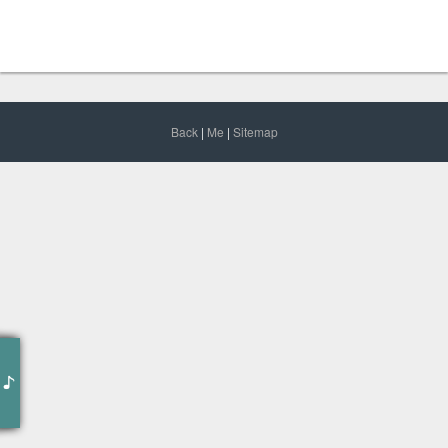
Back
|
Me
|
Sitemap
作词 : Samuel
作曲 : Samuel
编曲 : Samuel
来自一首写给新浪beyond天空的主题曲
好多谢这位网友写了这一首这么经典的音乐