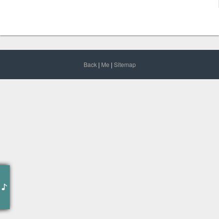
Back
|
Me
|
Sitemap
天真以为是他的独特品味
殊不知是他难以言喻的对决