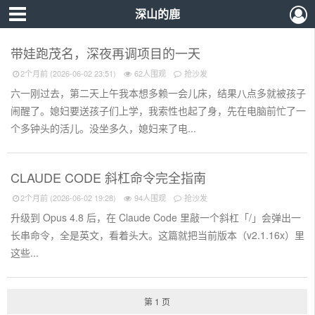
深山的鹿
带娃跑茂名，深夜再调项目的一天
2个月前 (2026-06-02 23:51)
62人围观
抢沙发
六一刚过去，第二天上午我本想多赖一会儿床，结果八点多就被孩子
闹醒了。媳妇要送孩子们上学，我索性也起了身，先在电脑前忙了一
个多钟头的活儿。没坐多久，媳妇来了电...
CLAUDE CODE 斜杠命令完全指南
2个月前 (2026-06-02 19:28)
94人围观
抢沙发
升级到 Opus 4.8 后，在 Claude Code 里敲一个斜杠「/」会弹出一
长串命令，全是英文，看着头大。这篇就把当前版本（v2.1.16x）里
这些...
第 1 页