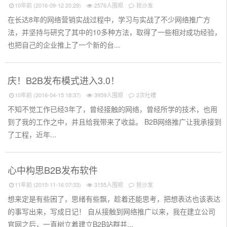
10年前 (2016-09-12 20:29)
2576人围观
抢沙发
在长达8年的网络营销实战过程中，学习与实战了不少网络推广方
法，并坚持与研究了其中的10多种方法，取得了一些相对成功经验，
也把自己的企业推上了一个新的台...
庆！B2B发布模式进入3.0！
10年前 (2016-04-15 18:37)
3959人围观
2次吐槽
不知不觉工作已经3年了，曾经接触的网络，曾经所学的技术，也用
到了我的工作之中，并且给我带来了收益。 B2B网络推广让我承接到
了工程，近年...
心中构思B2B发布软件
11年前 (2015-11-16 07:33)
3155人围观
抢沙发
想来定是有些困了，思绪有些飘，趁着还能思考，把想表达也该表达
的事写出来，写成日记！ 自从接触到网络推广以来，我在建立公司
官网之后，一直树立着建立B2B站群并...