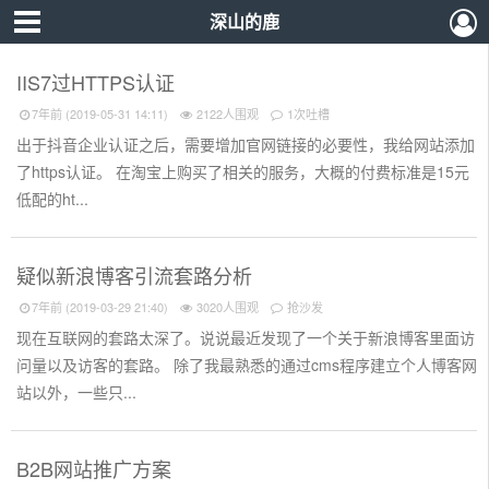
深山的鹿
IIS7过HTTPS认证
7年前 (2019-05-31 14:11)
2122人围观
1次吐槽
出于抖音企业认证之后，需要增加官网链接的必要性，我给网站添加
了https认证。 在淘宝上购买了相关的服务，大概的付费标准是15元
低配的ht...
疑似新浪博客引流套路分析
7年前 (2019-03-29 21:40)
3020人围观
抢沙发
现在互联网的套路太深了。说说最近发现了一个关于新浪博客里面访
问量以及访客的套路。 除了我最熟悉的通过cms程序建立个人博客网
站以外，一些只...
B2B网站推广方案