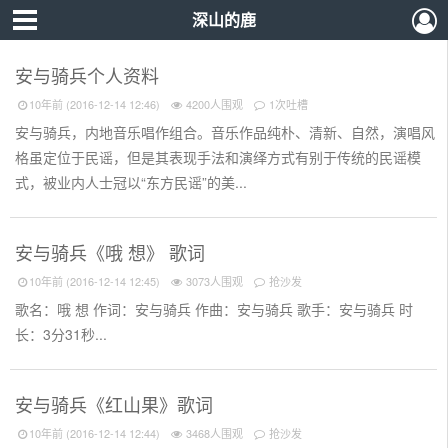
深山的鹿
安与骑兵个人资料
10年前 (2016-12-14 12:46)
4200人围观
1次吐槽
安与骑兵，内地音乐唱作组合。音乐作品纯朴、清新、自然，演唱风
格虽定位于民谣，但是其表现手法和演绎方式有别于传统的民谣模
式，被业内人士冠以“东方民谣”的美...
安与骑兵《哦 想》 歌词
10年前 (2016-12-14 12:45)
3073人围观
抢沙发
歌名：哦 想 作词：安与骑兵 作曲：安与骑兵 歌手：安与骑兵 时
长：3分31秒...
安与骑兵《红山果》歌词
10年前 (2016-12-14 12:44)
3468人围观
抢沙发