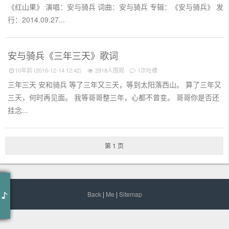
《红山果》 演唱：安与骑兵 词曲：安与骑兵 专辑：《安与骑兵》 发
行：2014.09.27...
安与骑兵《三年三天》歌词
10年前 (2016-12-14 12:42)
2918人围观
1次吐槽
三年三天 安和骑兵 等了三年又三天，等到太阳落西山。 算了三年又
三天，何时再见面。 我等哥哥整三年，心都不曾变。 哥哥你是否还
挂念...
第 1 页
June
arkady sevidov
Back
|
Me
|
Sitemap
纯音乐，请欣赏