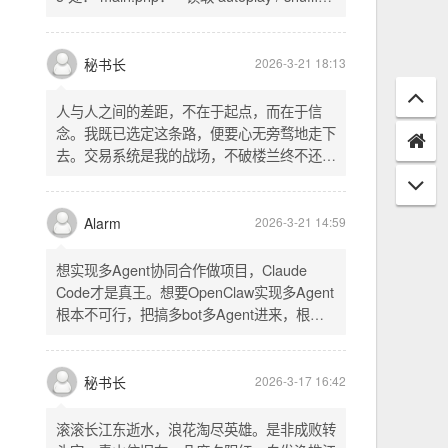
配置项 - 保存时写入这两个配置 - 表单中新增
一行两个复选框（自动播放音乐 / 默认随机播
放），带配套 CSS track.php： - 在 var
秘书长
2026-3-21 18:13
playlist = [...] 后面输出 _p4zAutoplay 和
_p4zShuffle 两个 JS 变量 script.js： -
人与人之间的差距，不在于起点，而在于信
autoplay 从后端变量读取，不再硬编码 false
念。我既已选定这条路，便要心无旁骛地走下
- shuffle 后台开启时强制随机，否则走
去。交易系统是我的战场，不破楼兰终不还。
localStorage 用户偏好
一切桎梏，皆为浮云；一切杂念，皆可舍弃。
唯有目标，不可动摇。
Alarm
2026-3-21 14:59
想实现多Agent协同合作做项目，Claude
Code才是真王。想要OpenClaw实现多Agent
根本不可行，把搞多bot多Agent进来，根本
就是给opus画蛇添足。
秘书长
2026-3-17 16:42
滚滚长江东逝水，浪花淘尽英雄。是非成败转