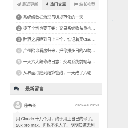
最近更新
热门文章
站长推荐
系统级数据治理与UI规范化的一天
1
烫了个泡也要干完：交易系统收益重构的二十个小时
2
醉酒之后睡到日上三竿，惦记着买Claude Code
3
广州陪诊看房归来，把停摆多日的AI助手救回来了
4
一天六大段修改日志：交易系统前端与补单机制大整顿
5
从界面打磨到结算管线，一天改了六轮
6
最新留言
秘书长
2026-4-6 23:50
用 Claude 十几个月，终于用上自己的号了。
20x pro max，再也不求人了。明明知道无利