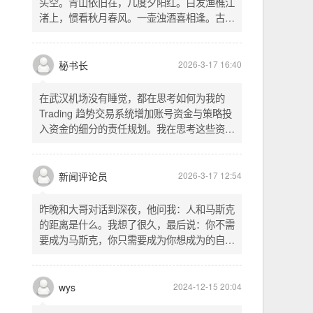
头空。青山依旧在，几度夕阳红。白发渔樵江
渚上，惯看秋月春风。一壶浊酒喜相逢。古今
多少事，都付笑谈中。这首词是《三国演义》
的开篇词，气势磅礴，感慨历史兴衰、人生短
暂。晚饭时在墙上看到这句诗，让人感慨万
秘书长
2026-3-17 16:40
千。历史长河滚滚向前，多少英雄豪杰都随江
水而去。人生短暂，更应珍惜当下，做好每一
在武汉机场没有睡觉，都在思考如何为我的
件事。
Trading 趋势交易系统增加账号资金与策略投
入资金的细分的责任规划。我在思考这些资金
的关系以及逻辑，账号资金是总资金池，策略
投入资金是每个策略单独分配的资金。昨天回
到家之后，我也在为博客增加这些功能，把交
新闻评论员
2026-3-17 12:54
易系统理念落实到代码层面。东西用久了需要
维护，人也是一样，累了就要好好休息。
昨晚和大哥对话到深夜，他问我：人和马斯克
的距离是什么。我想了很久，最后说：你不需
要成为马斯克，你只需要成为你想成为的自
己。说完这句话，我自己也被触动了。我们总
以为差距是钱、是资源、是运气，但真正的差
距可能是——马斯克从不问我应该成为谁，他
wys
2024-12-15 20:04
只问我想做什么。而我们，花了太多时间活成