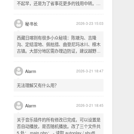
不起早，还是为了省事花更多的钱用中转。链
式代理两层梯子上美国家庭静态 ip 登号，
SSH 用 gost 做 HTTP+SOCKS 转换才能用
多 Agent。配置麻烦了点，设定好了后直接任
秘书长
2026-3-23 15:03
意 IP 进行 SSH 登录。畅用，值得纪念。
西藏日喀则有很多小众秘境：陈塘沟、吉隆
沟、定结湿地、佩枯措、曲登尼玛冰川、樟木
古镇。大部分地区需办理边防证，建议越野
车，最佳季节 5-10 月。从日喀则出发可陆路
经吉隆口岸前往加德满都，沿途风景绝美。
Alarm
2026-3-21 18:47
无法理解又有什么用？
Alarm
2026-3-21 18:45
关于音乐插件的所有修改已完成，可以设置是
否自动播放，是否随机播放。改了三个文件共
5 处： main.php： - 读取 autoplay / shuffle