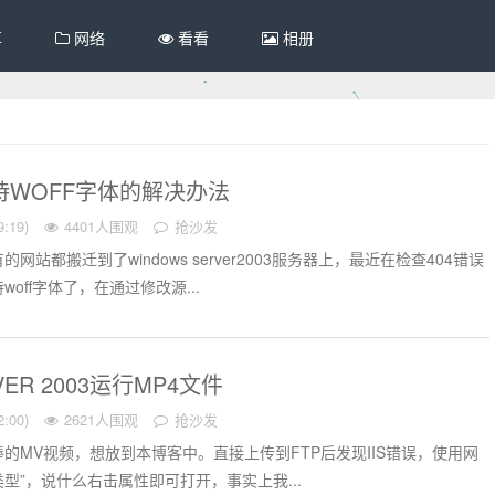
享
网络
看看
相册
支持WOFF字体的解决办法
:19)
4401人围观
抢沙发
站都搬迁到了windows server2003服务器上，最近在检查404错误
off字体了，在通过修改源...
RVER 2003运行MP4文件
:00)
2621人围观
抢沙发
的MV视频，想放到本博客中。直接上传到FTP后发现IIS错误，使用网
类型”，说什么右击属性即可打开，事实上我...