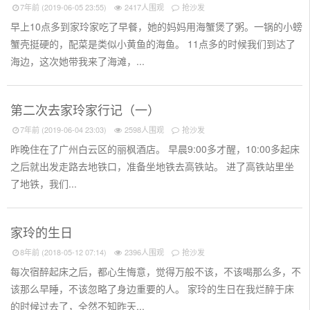
7年前 (2019-06-05 23:55)
2417人围观
抢沙发
早上10点多到家玲家吃了早餐，她的妈妈用海蟹煲了粥。一锅的小螃
蟹壳挺硬的，配菜是类似小黄鱼的海鱼。 11点多的时候我们到达了
海边，这次她带我来了海滩，...
第二次去家玲家行记（一）
7年前 (2019-06-04 23:03)
2598人围观
抢沙发
昨晚住在了广州白云区的丽枫酒店。 早晨9:00多才醒，10:00多起床
之后就出发走路去地铁口，准备坐地铁去高铁站。 进了高铁站里坐
了地铁，我们...
家玲的生日
8年前 (2018-05-12 07:14)
2396人围观
抢沙发
每次宿醉起床之后，都心生悔意，觉得万般不该，不该喝那么多，不
该那么早睡，不该忽略了身边重要的人。 家玲的生日在我烂醉于床
的时候过去了，全然不知昨天...