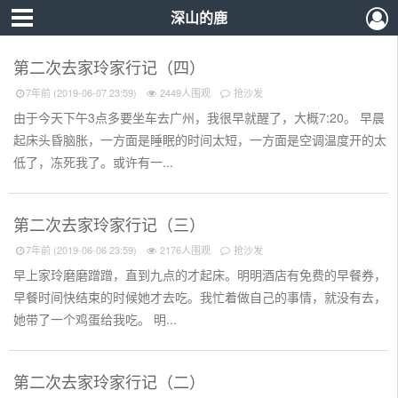
深山的鹿
第二次去家玲家行记（四）
7年前 (2019-06-07 23:59)
2449人围观
抢沙发
由于今天下午3点多要坐车去广州，我很早就醒了，大概7:20。 早晨
起床头昏脑胀，一方面是睡眠的时间太短，一方面是空调温度开的太
低了，冻死我了。或许有一...
第二次去家玲家行记（三）
7年前 (2019-06-06 23:59)
2176人围观
抢沙发
早上家玲磨磨蹭蹭，直到九点的才起床。明明酒店有免费的早餐券，
早餐时间快结束的时候她才去吃。我忙着做自己的事情，就没有去，
她带了一个鸡蛋给我吃。 明...
第二次去家玲家行记（二）