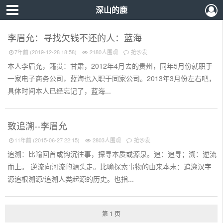
深山的鹿
李眉允：寻找欠钱不还的人：蓝海
7年前 (2019-12-28 18:58)
2180人围观
抢沙发
本人李眉允，籍贯：甘肃，2012年4月去的贵州，同年5月份就职于
一家电子商务公司，蓝海也入职于同家公司。2013年3月份左右吧，
具体时间本人已经忘记了，蓝海...
致追溯--李眉允
11年前 (2015-06-27 22:15)
2803人围观
抢沙发
追溯：比喻回首或钩沉往事，探寻本质或源泉。追：追寻；溯：逆流
而上。 逆流向河流的源头走。比喻探索事物的由来本末：追溯汉字
源追根溯源/追溯人类起源的历史。也指...
第 1 页