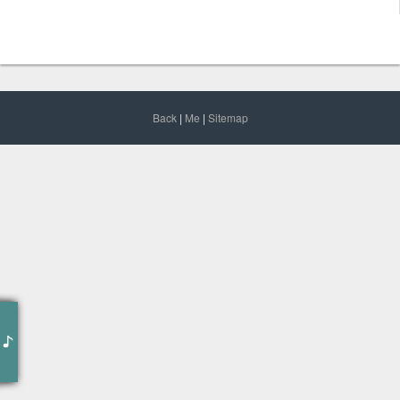
Back
|
Me
|
Sitemap
June
arkady sevidov
纯音乐，请欣赏