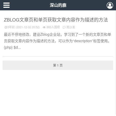
深山的鹿
ZBLOG文章页和单页获取文章内容作为描述的方法
5年前 (2021-12-02 20:52)
883人围观
抢沙发
最近不停地修改、建设Zblog企业站，学习到了一个新的文章页和单
页获取文章内容作为描述的方法，可以作为“description”标签使用。
{php} $d...
第 1 页