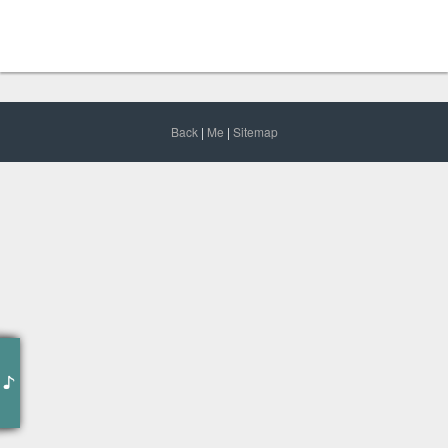
Back
|
Me
|
Sitemap
词 : 徐重来
曲 : 鹿柯的宁叔
OP/SP : 讯飞音乐
音乐总监 : 刘卓
音响总监 : 张小年