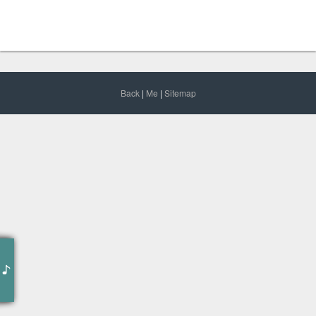
Back
|
Me
|
Sitemap
作词 : 席慕蓉
作曲 : 杨弦
编曲 : 江建民
让我与你握别
再轻轻抽出我的手