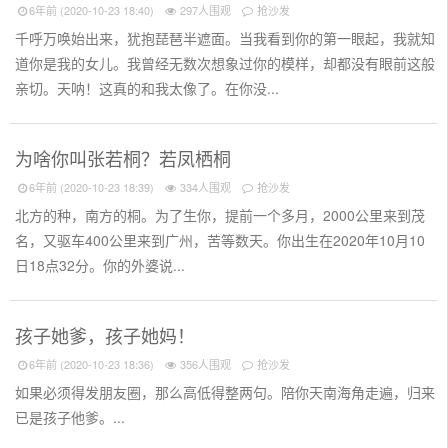
6年前 (2020-10-23 18:40)
297人围观
抢沙发
千呼万唤始出来，犹抱琵琶半遮面。当我看到你的第一眼起，我就知
道你是我的女儿。我曾经无数次想象过你的模样，却都没有眼前这般
亲切。天呐！这真的和我太像了。在你没...
为啥你叫张若桐？若凤栖桐
6年前 (2020-10-23 18:39)
334人围观
抢沙发
北方的种，南方的桐。为了生你，提前一个多月，2000公里来到茂
名，又驱车400公里来到广州，苦等数天。你出生在2020年10月10
日18点32分。你的外婆说...
孩子她爹，孩子她妈！
6年前 (2020-10-23 18:36)
356人围观
抢沙发
如果必须得发朋友圈，那么高低得整两句。陪你天南海角走遍，归来
已是孩子他爹。...