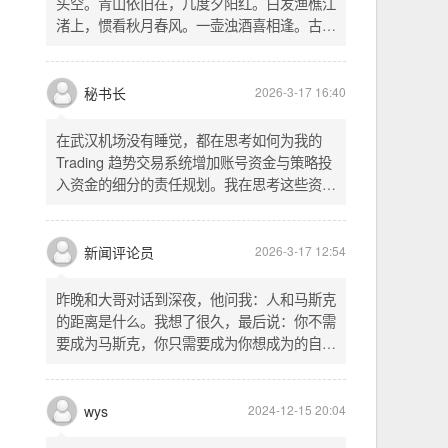
头空。青山依旧在，几度夕阳红。白发渔樵江
渚上，惯看秋月春风。一壶浊酒喜相逢。古今
多少事，都付笑谈中。这首词是《三国演义》
的开篇词，气势磅礴，感慨历史兴衰、人生短
暂。晚饭时在墙上看到这句诗，让人感慨万
秘书长
2026-3-17 16:40
千。历史长河滚滚向前，多少英雄豪杰都随江
水而去。人生短暂，更应珍惜当下，做好每一
在武汉机场没有睡觉，都在思考如何为我的
件事。
Trading 趋势交易系统增加账号资金与策略投
入资金的细分的责任规划。我在思考这些资金
的关系以及逻辑，账号资金是总资金池，策略
投入资金是每个策略单独分配的资金。昨天回
到家之后，我也在为博客增加这些功能，把交
新闻评论员
2026-3-17 12:54
易系统理念落实到代码层面。东西用久了需要
维护，人也是一样，累了就要好好休息。
昨晚和大哥对话到深夜，他问我：人和马斯克
的距离是什么。我想了很久，最后说：你不需
要成为马斯克，你只需要成为你想成为的自
己。说完这句话，我自己也被触动了。我们总
以为差距是钱、是资源、是运气，但真正的差
距可能是——马斯克从不问我应该成为谁，他
wys
2024-12-15 20:04
只问我想做什么。而我们，花了太多时间活成