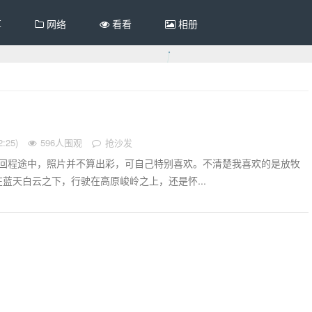
享
网络
看看
相册
:25)
596人围观
抢沙发
7回程途中，照片并不算出彩，可自己特别喜欢。不清楚我喜欢的是放牧
蓝天白云之下，行驶在高原峻岭之上，还是怀...