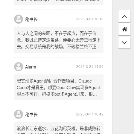
配置项 - 保存时写入这两个配置 - 表单中新增
一行两个复选框（自动播放音乐 / 默认随机播
放），带配套 CSS track.php： - 在 var
秘书长
2026-3-21 18:13
playlist = [...] 后面输出 _p4zAutoplay 和
_p4zShuffle 两个 JS 变量 script.js： -
人与人之间的差距，不在于起点，而在于信
autoplay 从后端变量读取，不再硬编码 false
念。我既已选定这条路，便要心无旁骛地走下
- shuffle 后台开启时强制随机，否则走
去。交易系统是我的战场，不破楼兰终不还。
localStorage 用户偏好
一切桎梏，皆为浮云；一切杂念，皆可舍弃。
唯有目标，不可动摇。
Alarm
2026-3-21 14:59
想实现多Agent协同合作做项目，Claude
Code才是真王。想要OpenClaw实现多Agent
根本不可行，把搞多bot多Agent进来，根本
就是给opus画蛇添足。
秘书长
2026-3-17 16:42
滚滚长江东逝水，浪花淘尽英雄。是非成败转