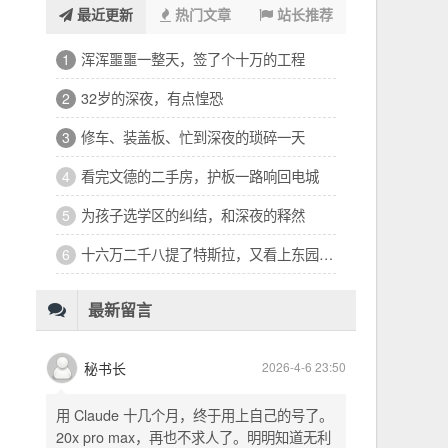
最近更新
热门文章
站长推荐
浑浑噩噩一整天，签了个十万的工程
1
32岁的深夜，有点惶恐
2
修车、装盖板、忙到深夜的琐碎一天
3
看完文德的二手房，护板一路响回电城
4
为孩子选学区的纠结，和深夜的释然
5
十六万二千八提了特斯拉，又看上东园公馆
6
最新留言
秘书长
2026-4-6 23:50
用 Claude 十几个月，终于用上自己的号了。
20x pro max，再也不求人了。明明知道无利