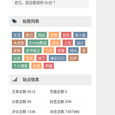
别人眼中的应该。这句话不是安慰，是提醒：
老兄，我没看错吧“30台”？
你的人生，不需要复刻任何人的轨迹。
标签列表
生活
努力
网站
梦想
目标
食人鱼
水虎鱼
Emlog教程
成功
人生
设计
爱情
读书笔记
工作
青春
成长
夏
父亲
悲伤
放下
睡前日记
拉萨
个人博客
追溯
西藏
站点信息
文章总数:3012
页面总数:5
分类总数:59
标签总数:258
评论总数:1336
浏览总数:7487986