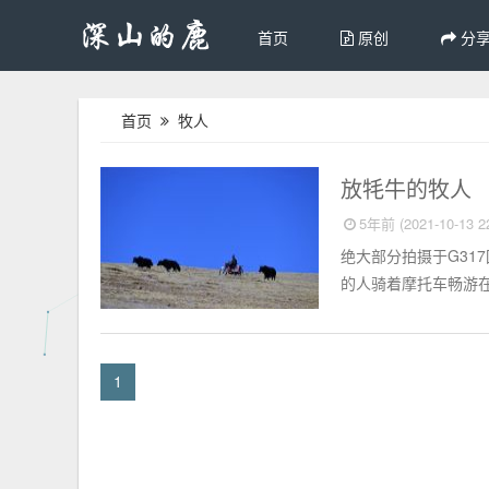
首页
原创
分
首页
牧人
相册
放牦牛的牧人
5年前 (2021-10-13 22
绝大部分拍摄于G31
的人骑着摩托车畅游在
1