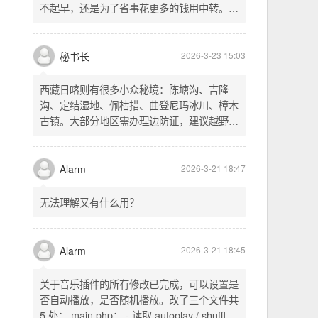
不起早，还是为了省事花更多的钱用中转。链
式代理两层梯子上美国家庭静态 ip 登号，
SSH 用 gost 做 HTTP+SOCKS 转换才能用
多 Agent。配置麻烦了点，设定好了后直接任
秘书长
2026-3-23 15:03
意 IP 进行 SSH 登录。畅用，值得纪念。
西藏日喀则有很多小众秘境：陈塘沟、吉隆
沟、定结湿地、佩枯措、曲登尼玛冰川、樟木
古镇。大部分地区需办理边防证，建议越野
车，最佳季节 5-10 月。从日喀则出发可陆路
经吉隆口岸前往加德满都，沿途风景绝美。
Alarm
2026-3-21 18:47
无法理解又有什么用？
Alarm
2026-3-21 18:45
关于音乐插件的所有修改已完成，可以设置是
否自动播放，是否随机播放。改了三个文件共
5 处： main.php： - 读取 autoplay / shuffle