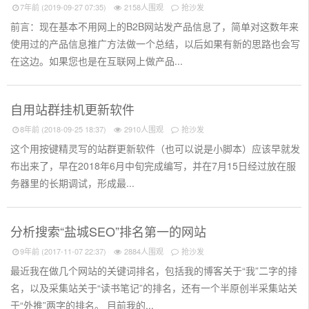
7年前 (2019-09-27 07:35)
2158人围观
抢沙发
前言：现在基本不用网上的B2B网站发产品信息了，简单对这数年来
使用过的产品信息推广方法做一个总结，以后如果有新的思路也会写
在这边。如果您也是在互联网上做产品...
自用站群挂机更新软件
8年前 (2018-09-25 18:37)
2910人围观
抢沙发
这个用按键精灵写的站群更新软件（也可以说是小脚本）应该早就发
布出来了，早在2018年6月中旬完成编写，并在7月15日经过放在服
务器里的长期调试，形成最...
分析搜索“盐城SEO”排名第一的网站
9年前 (2017-11-07 22:37)
2884人围观
抢沙发
最近我在做几个网站的关键词排名，包括我的博客关于“我”二字的排
名，以及采集站关于“读书笔记”的排名，还有一个半原创半采集站关
于“外推”两字的排名。 目前我的...