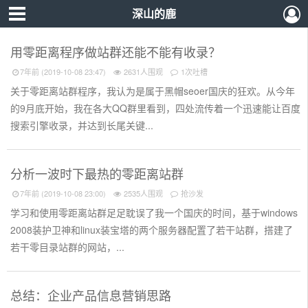
深山的鹿
用零距离程序做站群还能不能有收录？
7年前 (2019-10-08 23:47)
2631人围观
1次吐槽
‌关于零距离站群程序，我认为是属于黑帽seoer国庆的狂欢。从今年
的9月底开始，我在各大QQ群里看到，四处流传着一个迅速能让百度
搜索引擎收录，并达到长尾关键...
分析一波时下最热的零距离站群
7年前 (2019-10-08 23:00)
2535人围观
抢沙发
学习和使用零距离站群足足耽误了我一个国庆的时间，基于windows
2008装护卫神和linux装宝塔的两个服务器配置了若干站群，搭建了
若干零目录站群的网站，...
总结：企业产品信息营销思路