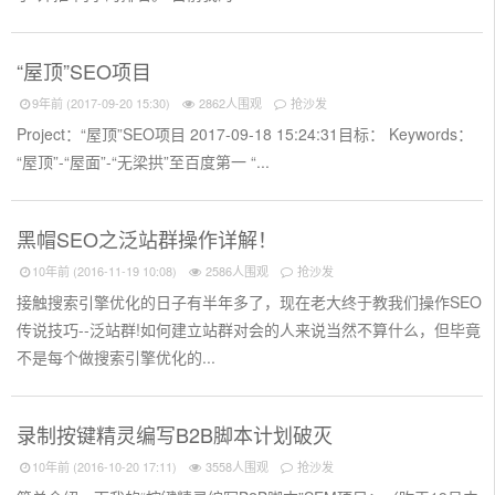
“屋顶”SEO项目
9年前 (2017-09-20 15:30)
2862人围观
抢沙发
Project：“屋顶”SEO项目 2017-09-18 15:24:31目标： Keywords：
“屋顶”-“屋面”-“无梁拱”至百度第一 “...
黑帽SEO之泛站群操作详解！
10年前 (2016-11-19 10:08)
2586人围观
抢沙发
接触搜索引擎优化的日子有半年多了，现在老大终于教我们操作SEO
传说技巧--泛站群!如何建立站群对会的人来说当然不算什么，但毕竟
不是每个做搜索引擎优化的...
录制按键精灵编写B2B脚本计划破灭
10年前 (2016-10-20 17:11)
3558人围观
抢沙发