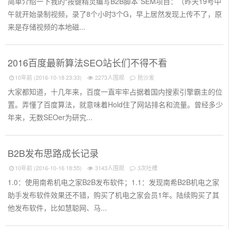
简单介绍一下我的“按键精灵编写B2B脚本”SEM项目：（昨天19号中
午就开始录制视频，录了8个小时3个G，早上居然发现上传不了，原
来是存储视频的本地磁...
2016百度最新算法SEO站长们不得不看
10年前 (2016-10-18 23:33)
2273人围观
抢沙发
大家都知道，十几年来，百度一直牢牢占据着国内搜索引擎霸主的位
置。弄懂了百度算法，就意味着Hold住了网站排名和流量。曾经多少
年来，无数SEOer为研究...
B2B发布思路成长记录
10年前 (2016-10-16 18:55)
3143人围观
3次吐槽
1.0：使用南希机电之家B2B发布软件；1.1：发现南希B2B机电之家
助手发布软件效果还不错，购买了机电之家会员1年。陆续购买了其
他发布软件，比如慧聪网、马...