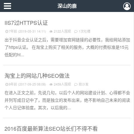
深山的鹿
IIS7过HTTPS认证
7年前 (2019-05-31 14:11)
2122人围观
1次吐槽
出于抖音企业认证之后，需要增加官网链接的必要性，我给网站添加
了https认证。 在淘宝上购买了相关的服务，大概的付费标准是15元
低配的ht...
淘宝上的网站几种SEO做法
9年前 (2017-09-25 08:08)
2459人围观
抢沙发
在进入正文之前，先说几句，以后个人的网站建设计划、心得都不会
并列写成日记中了，而是独立的发布出来，绝不影响自己未来的阅读
个人日记体验度。其次，以后我的...
2016百度最新算法SEO站长们不得不看